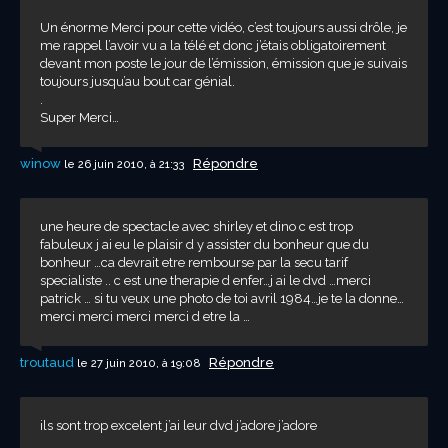
Un énorme Merci pour cette vidéo, c’est toujours aussi drôle, je
me rappel l’avoir vu a la télé et donc j’étais obligatoirement
devant mon poste le jour de l’émission, émission que je suivais
toujours jusqu’au bout car génial.
.
Super Merci…
winow
Répondre
le 26 juin 2010, à 21:33
une heure de spectacle avec shirley et dino c est trop
fabuleux j ai eu le plaisir d y assister du bonheur que du
bonheur …ca devrait etre rembourse par la secu tarif
specialiste .. c est une therapie d enfer…j ai le dvd …merci
patrick … si tu veux une photo de toi avril 1984…je te la donne…
merci merci merci merci d etre la …
troutaud
Répondre
le 27 juin 2010, à 19:08
ils sont trop excelent j’ai leur dvd j’adore j’adore