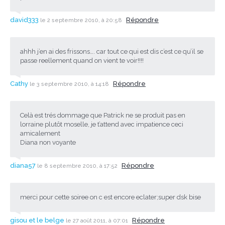
david333
Répondre
le 2 septembre 2010, à 20:58
ahhh j’en ai des frissons…. car tout ce qui est dis c’est ce qu’il se
passe reellement quand on vient te voir!!!!
Cathy
Répondre
le 3 septembre 2010, à 14:18
Celà est trés dommage que Patrick ne se produit pas en
lorraine plutôt moselle, je t’attend avec impatience ceci
amicalement
Diana non voyante
diana57
Répondre
le 8 septembre 2010, à 17:52
merci pour cette soiree on c est encore eclater;super dsk bise
gisou et le belge
Répondre
le 27 août 2011, à 07:01