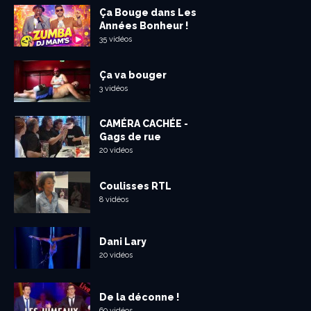
Ça Bouge dans Les
Années Bonheur !
35 vidéos
Ça va bouger
3 vidéos
CAMÉRA CACHÉE -
Gags de rue
20 vidéos
Coulisses RTL
8 vidéos
Dani Lary
20 vidéos
De la déconne !
60 vidéos