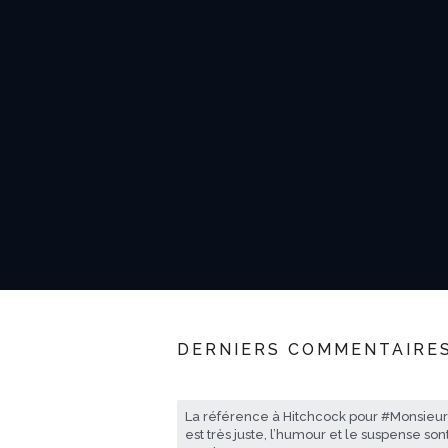
DERNIERS COMMENTAIRE
La référence à Hitchcock pour #Monsieu
est très juste, l’humour et le suspense son