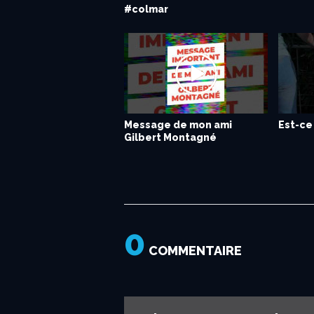
#colmar
l’hôpital...
Artifici
POUPET
Message de mon ami
Les coulisses de mon
Sarah Schwab à Lyon
Est-ce 
Nouvea
C’est l
Gilbert Montagné
prochain clip...
Calient
0
COMMENTAIRE