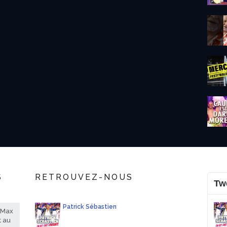
S
RETROUVEZ-NOUS
Tw
Patrick Sébastien
rMax
t au