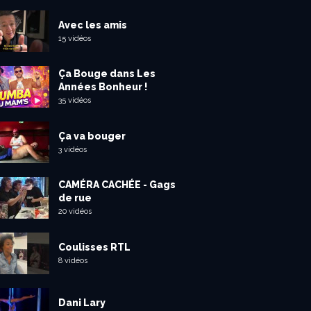
Avec les amis
15 vidéos
Ça Bouge dans Les
Années Bonheur !
35 vidéos
Ça va bouger
3 vidéos
CAMÉRA CACHÉE - Gags
de rue
20 vidéos
Coulisses RTL
8 vidéos
Dani Lary