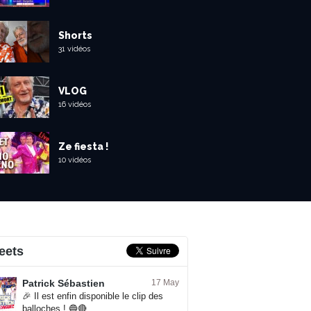
Shorts
31 vidéos
VLOG
16 vidéos
Ze fiesta !
10 vidéos
eets
Patrick Sébastien
17 May
🎉 Il est enfin disponible le clip des
balloches ! 🔵🔴