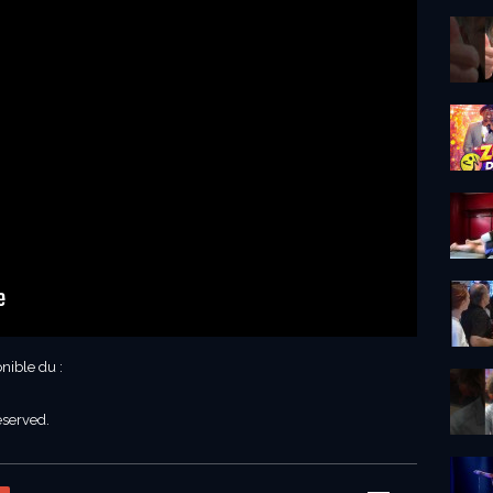
nible du :
eserved.