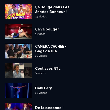
Ça Bouge dans Les
Années Bonheur !
35 vidéos
Ça va bouger
3 vidéos
CAMÉRA CACHÉE -
Gags de rue
20 vidéos
Coulisses RTL
8 vidéos
Dani Lary
20 vidéos
De la déconne !