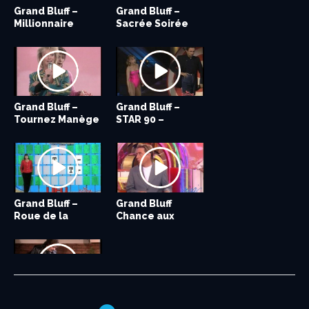
Grand Bluff –
Grand Bluff –
Grand Bluff –
Grand Bluff –
Millionnaire
Micro Trottoir 6
Sacrée Soirée
Micro Trottoir 5
Philippe...
–...
J.P....
–...
Grand Bluff –
Grand Bluff –
Grand Bluff –
Grand Bluff –
Tournez Manège
Micro Trottoir 3
STAR 90 –
Micro Trottoir 2
–...
–...
Michel...
–...
Grand Bluff –
Grand Bluff –
Grand Bluff
Roue de la
Micro Trottoir –...
Chance aux
fortune...
chansons P.
Sevran...
Grand Bluff –