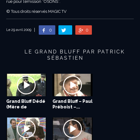
rue pour l’émission “OSONS”.
© Tous droits réservés MAGIC TV
0
0
Le 29 avril 2009
LE GRAND BLUFF PAR PATRICK
SÉBASTIEN
Grand Bluff Dédé
Grand Bluff –
Grand Bluff – Paul
Grand Bluff –
(Mère de
Famille en or –...
Préboist –...
Micro Trottoir 7
Patrick...
–...