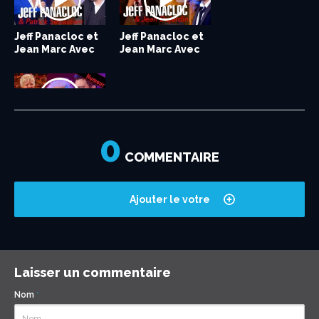
Jeff Panacloc et
Jeff Panacloc et
Jean Marc Avec
Jean Marc Avec
Patrick...
Jean Dujardin...
0
Jeff Panacloc et
Jean Marc Avec
COMMENTAIRE
Mimie Mathy /...
Ajouter le votre
Laisser un commentaire
Nom
*