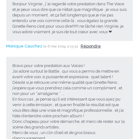
Bonjour Virginie , j”ai regardé votre prestation dans The Voice
et je peux vous dire que ce n’était que magnifique , je vous suis
depuis un moment , et ça fait longtemps que je n’ai pas
entendu une voix comme celle là , vous égalez la grande
Ginette Reno c’est pour vous dire!!!!!!! ne lâché rien Virginie ,je
vous adore vraiment ,je suis de tout coeur avec vous ❤
Monique Cauchez
Répondre
le 6 mai 2019, à 13:51
Bravo pour votre prestation aux Voices !
J’ai adoré surtout le Battle , qui vous a permis de mettre en
avant votre voix si puissante et expressive , quel talent !
Désolé si je retrouve une même qualité que Ginette Reno ,
j’espère que vous prendrez cela comme un compliment , et
non pour un “amalgame ” ..,
En tous cas , je pense qu’il est intéressant que vous ayez pu
venir à cette émission , et que en finalité le résultat est que
vous êtes déjà une vraie et magnifique professionnelle , et j’ai
hâte d’entendre votre prochain album !
Donc chapeau pour votre démarche, et merci de rester sur la
scène des grands artistes .
Merci de vous , un clin d’œil et de gros bisous
d’encouragement …