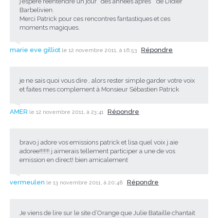
j’espère réentendre un jour “des années après ” de Didier
Barbelivien.
Merci Patrick pour ces rencontres fantastiques et ces
moments magiques.
marie eve gilliot
Répondre
le 12 novembre 2011, à 16:53
je ne sais quoi vous dire , alors rester simple garder votre voix
et faites mes complement à Monsieur Sébastien Patrick
AMER
Répondre
le 12 novembre 2011, à 23:41
bravo j adore vos emissions patrick et lisa quel voix j aie
adoree!!!!!!! j aimerais tellement participer a une de vos
emission en direct! bien amicalement
vermeulen
Répondre
le 13 novembre 2011, à 20:48
Je viens de lire sur le site d’Orange que Julie Bataille chantait