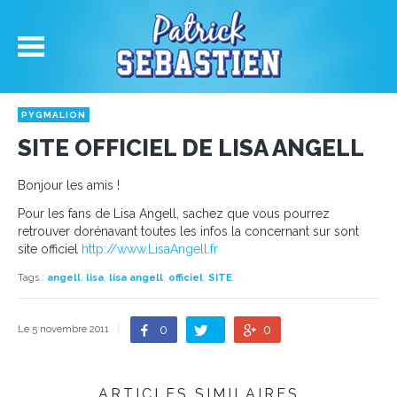
PYGMALION
SITE OFFICIEL DE LISA ANGELL
Bonjour les amis !
Pour les fans de Lisa Angell, sachez que vous pourrez
retrouver dorénavant toutes les infos la concernant sur sont
site officiel
http://www.LisaAngell.fr
Tags
:
angell
,
lisa
,
lisa angell
,
officiel
,
SITE
0
0
Le 5 novembre 2011
ARTICLES SIMILAIRES