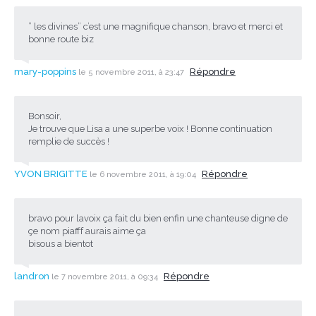
” les divines” c’est une magnifique chanson, bravo et merci et
bonne route biz
mary-poppins
Répondre
le 5 novembre 2011, à 23:47
Bonsoir,
Je trouve que Lisa a une superbe voix ! Bonne continuation
remplie de succès !
YVON BRIGITTE
Répondre
le 6 novembre 2011, à 19:04
bravo pour lavoix ça fait du bien enfin une chanteuse digne de
çe nom piafff aurais aime ça
bisous a bientot
landron
Répondre
le 7 novembre 2011, à 09:34