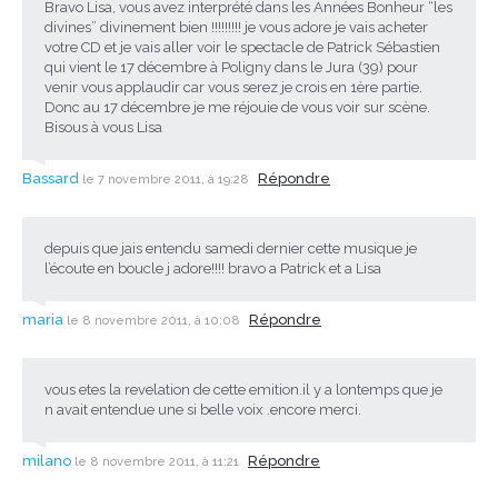
Bravo Lisa, vous avez interprété dans les Années Bonheur “les
divines” divinement bien !!!!!!!!! je vous adore je vais acheter
votre CD et je vais aller voir le spectacle de Patrick Sébastien
qui vient le 17 décembre à Poligny dans le Jura (39) pour
venir vous applaudir car vous serez je crois en 1ère partie.
Donc au 17 décembre je me réjouie de vous voir sur scène.
Bisous à vous Lisa
Bassard
Répondre
le 7 novembre 2011, à 19:28
depuis que jais entendu samedi dernier cette musique je
l’écoute en boucle j adore!!!! bravo a Patrick et a Lisa
maria
Répondre
le 8 novembre 2011, à 10:08
vous etes la revelation de cette emition.il y a lontemps que je
n avait entendue une si belle voix .encore merci.
milano
Répondre
le 8 novembre 2011, à 11:21