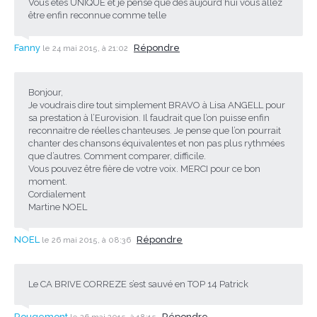
Vous êtes UNIQUE et je pense que dès aujourd’hui vous allez
être enfin reconnue comme telle
Fanny
Répondre
le 24 mai 2015, à 21:02
Bonjour,
Je voudrais dire tout simplement BRAVO à Lisa ANGELL pour
sa prestation à l’Eurovision. Il faudrait que l’on puisse enfin
reconnaitre de réelles chanteuses. Je pense que l’on pourrait
chanter des chansons équivalentes et non pas plus rythmées
que d’autres. Comment comparer, difficile.
Vous pouvez être fière de votre voix. MERCI pour ce bon
moment.
Cordialement
Martine NOEL
NOEL
Répondre
le 26 mai 2015, à 08:36
Le CA BRIVE CORREZE s’est sauvé en TOP 14 Patrick
Rougemont
Répondre