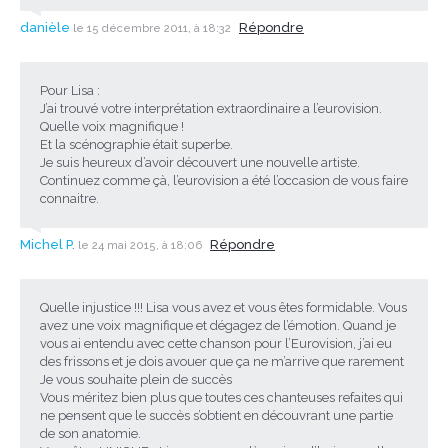
danièle
Répondre
le 15 décembre 2011, à 18:32
Pour Lisa :
J’ai trouvé votre interprétation extraordinaire a l’eurovision.
Quelle voix magnifique !
Et la scénographie était superbe.
Je suis heureux d’avoir découvert une nouvelle artiste.
Continuez comme çà, l’eurovision a été l’occasion de vous faire
connaitre.
Michel P.
Répondre
le 24 mai 2015, à 18:06
Quelle injustice !!! Lisa vous avez et vous êtes formidable. Vous
avez une voix magnifique et dégagez de l’émotion. Quand je
vous ai entendu avec cette chanson pour l’Eurovision, j’ai eu
des frissons et je dois avouer que ça ne m’arrive que rarement
Je vous souhaite plein de succès
Vous méritez bien plus que toutes ces chanteuses refaites qui
ne pensent que le succès s’obtient en découvrant une partie
de son anatomie.