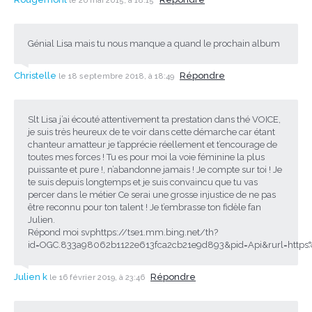
le 26 mai 2015, à 18:15
Génial Lisa mais tu nous manque a quand le prochain album
Christelle
Répondre
le 18 septembre 2018, à 18:49
Slt Lisa j’ai écouté attentivement ta prestation dans thé VOICE,
je suis très heureux de te voir dans cette démarche car étant
chanteur amatteur je t’apprécie réellement et t’encourage de
toutes mes forces ! Tu es pour moi la voie féminine la plus
puissante et pure !, n’abandonne jamais ! Je compte sur toi ! Je
te suis depuis longtemps et je suis convaincu que tu vas
percer dans le métier Ce serai une grosse injustice de ne pas
être reconnu pour ton talent ! Je t’embrasse ton fidèle fan
Julien.
Répond moi svphttps://tse1.mm.bing.net/th?
id=OGC.833a98062b1122e613fca2cb21e9d893&pid=Api&rurl=http
Julien k
Répondre
le 16 février 2019, à 23:46