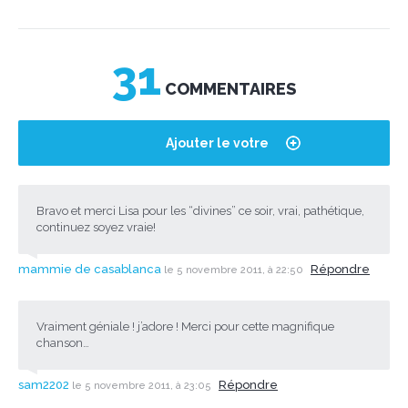
31
COMMENTAIRES
Ajouter le votre
Bravo et merci Lisa pour les “divines” ce soir, vrai, pathétique,
continuez soyez vraie!
mammie de casablanca
Répondre
le 5 novembre 2011, à 22:50
Vraiment géniale ! j’adore ! Merci pour cette magnifique
chanson…
sam2202
Répondre
le 5 novembre 2011, à 23:05