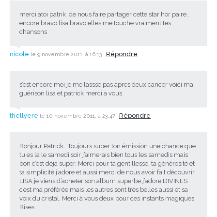
merci atoi patrik ,de nous faire partager cette star hor paire .
encore bravo lisa bravo elles me touche vraiment tes
chansons
nicole
Répondre
le 9 novembre 2011, à 16:13
s’est encore moi je me lassse pas apres deux cancer voici ma
guérison lisa et patrick merci a vous
thellyere
Répondre
le 10 novembre 2011, à 23:47
Bonjour Patrick . Toujours super ton émission une chance que
tu es la le samedi soir j’aimerais bien tous les samedis mais
bon c’est déja super. Merci pour ta gentillesse, ta générosité et
ta simplicité j’adore et aussi merci de nous avoir fait découvrir
LISA je viens d’acheter son album superbe j’adore DIVINES
c’est ma préférée mais les autres sont très belles aussi et sa
voix du cristal. Merci à vous deux pour ces instants magiques.
Bises