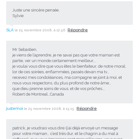
Juste une sincère pensée.
Sylvie
SLA
Répondre
le 25 novembre 2008, à 12:56
Mr Sebastien,
je viens de l’aprendre, je ne savai pas que votre maman est
partie, ver un monde certainement meilleur….
je voulai vous dire que vous êtes le bienfaiteur, de notre moral,
lor de ces soirées, enflammées, passés devan ma tv…
recevez mes condoléances, ma compagne se joint à moi, et
nous vous respectons, du plus profond de notre âme…
que dieu prenne soins de vous, et de vos prôches….
Robert de Montreal…Canada
justemoi
Répondre
le 25 novembre 2008, à 15:15
patrick, je voudrais vous dire (j’ai déjà envoyé un message
pour votre maman… c’est très dur, et le chagrin a du mal à