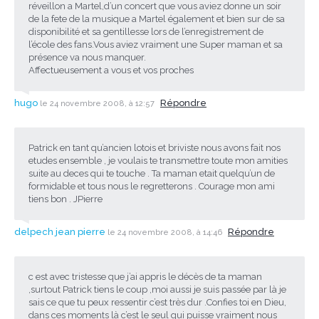
réveillon a Martel,d’un concert que vous aviez donne un soir
de la fete de la musique a Martel également et bien sur de sa
disponibilité et sa gentillesse lors de l’enregistrement de
l’école des fans.Vous aviez vraiment une Super maman et sa
présence va nous manquer.
Affectueusement a vous et vos proches
hugo
Répondre
le 24 novembre 2008, à 12:57
Patrick en tant qu’ancien lotois et briviste nous avons fait nos
etudes ensemble , je voulais te transmettre toute mon amities
suite au deces qui te touche . Ta maman etait quelqu’un de
formidable et tous nous le regretterons . Courage mon ami
tiens bon . JPierre
delpech jean pierre
Répondre
le 24 novembre 2008, à 14:46
c est avec tristesse que j’ai appris le décès de ta maman
,surtout Patrick tiens le coup ,moi aussi je suis passée par là je
sais ce que tu peux ressentir c’est très dur .Confies toi en Dieu,
dans ces moments là c’est le seul qui puisse vraiment nous