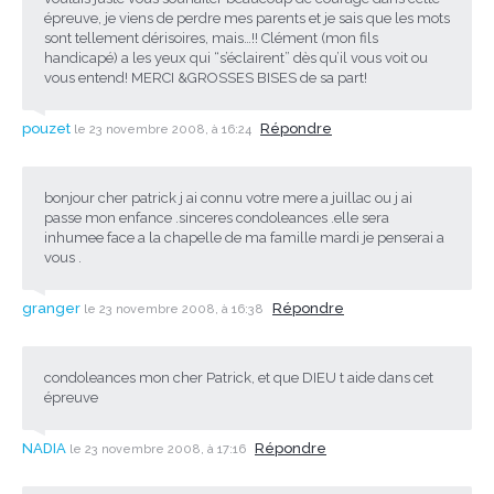
épreuve, je viens de perdre mes parents et je sais que les mots
sont tellement dérisoires, mais…!! Clément (mon fils
handicapé) a les yeux qui “s’éclairent” dès qu’il vous voit ou
vous entend! MERCI &GROSSES BISES de sa part!
pouzet
Répondre
le 23 novembre 2008, à 16:24
bonjour cher patrick j ai connu votre mere a juillac ou j ai
passe mon enfance .sinceres condoleances .elle sera
inhumee face a la chapelle de ma famille mardi je penserai a
vous .
granger
Répondre
le 23 novembre 2008, à 16:38
condoleances mon cher Patrick, et que DIEU t aide dans cet
épreuve
NADIA
Répondre
le 23 novembre 2008, à 17:16