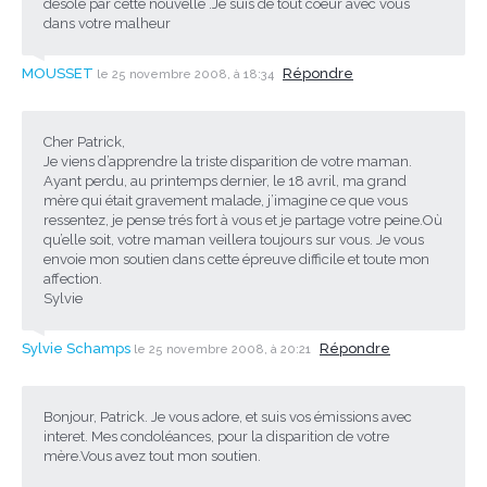
desolé par cette nouvelle .Je suis de tout coeur avec vous
dans votre malheur
MOUSSET
Répondre
le 25 novembre 2008, à 18:34
Cher Patrick,
Je viens d’apprendre la triste disparition de votre maman.
Ayant perdu, au printemps dernier, le 18 avril, ma grand
mère qui était gravement malade, j’imagine ce que vous
ressentez, je pense trés fort à vous et je partage votre peine.Où
qu’elle soit, votre maman veillera toujours sur vous. Je vous
envoie mon soutien dans cette épreuve difficile et toute mon
affection.
Sylvie
Sylvie Schamps
Répondre
le 25 novembre 2008, à 20:21
Bonjour, Patrick. Je vous adore, et suis vos émissions avec
interet. Mes condoléances, pour la disparition de votre
mère.Vous avez tout mon soutien.