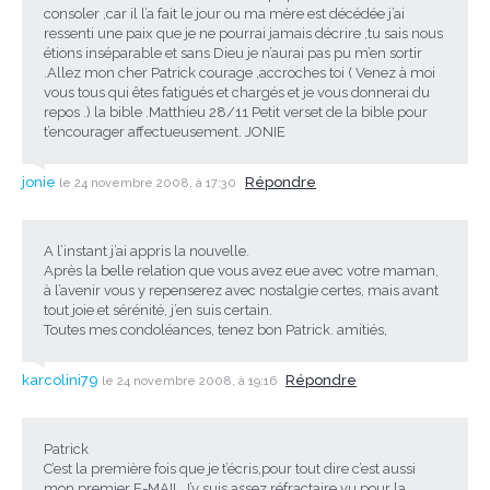
consoler ,car il l’a fait le jour ou ma mère est décédée j’ai
ressenti une paix que je ne pourrai jamais décrire ,tu sais nous
étions inséparable et sans Dieu je n’aurai pas pu m’en sortir
.Allez mon cher Patrick courage ,accroches toi ( Venez à moi
vous tous qui êtes fatigués et chargés et je vous donnerai du
repos .) la bible .Matthieu 28/11 Petit verset de la bible pour
t’encourager affectueusement. JONIE
jonie
Répondre
le 24 novembre 2008, à 17:30
A l’instant j’ai appris la nouvelle.
Après la belle relation que vous avez eue avec votre maman,
à l’avenir vous y repenserez avec nostalgie certes, mais avant
tout joie et sérénité, j’en suis certain.
Toutes mes condoléances, tenez bon Patrick. amitiés,
karcolini79
Répondre
le 24 novembre 2008, à 19:16
Patrick
C’est la première fois que je t’écris,pour tout dire c’est aussi
mon premier E-MAIL.J’y suis assez réfractaire vu pour la