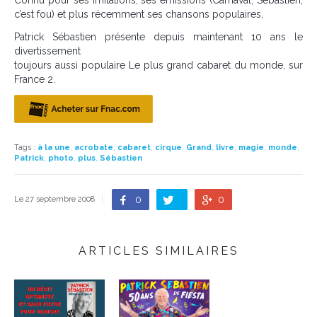
Connu pour ses imitations, ses émissions (Carnaval, Sébastien,
c’est fou) et plus récemment ses chansons populaires,
Patrick Sébastien présente depuis maintenant 10 ans le
divertissement
toujours aussi populaire Le plus grand cabaret du monde, sur
France 2.
Tags
:
à la une
,
acrobate
,
cabaret
,
cirque
,
Grand
,
livre
,
magie
,
monde
,
Patrick
,
photo
,
plus
,
Sébastien
0
0
Le 27 septembre 2008
ARTICLES SIMILAIRES