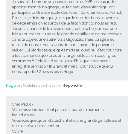
Je suis trés heureux de pouvoir t’écrire enfin!!! Je veux juste
apporter mon témoignage, j’ai fait parti des enfants qui ont
participé a La Grande Ecole des Fans !!! J’ai chanté avec Patrick
Bruel, et je dois dire que je ne garde que des bons souvenirs
de cette émission et surtout de la façon dont tu nous as reçu .
J’ai eu la chance de te revoir depuis cette belle journée, une
fois a Lourdes ou tu as eu la grande gentillesse de me recevoir
dans ta loge et une autre fois a Gigouzac, mais l’orage a eu
raison de nous et nous avons du partir avant de pouvoir te
saluer…..Si j’écris ces quelques mots aujourd’hui c’est pour dire
a tout le monde que tu es un vrai gentil,tu as un coeur gros
comme ca !!! Cela fait 6 ans aujourd’hui que nous avons
enregistré l’émission !!! Bravo et merci pour tout ce que tu
nous apportes! Grosses bises Hugo
hugo
Répondre
le 16 octobre 2008, à 17:53
Cher Patrick,
Vos émissions nous font passer à tous des moments
inoubliables.
Vous êtes quelqu’un d’attachant et d’une grande gentillesse et
que l’on rêve de rencontrer .
Sylvie