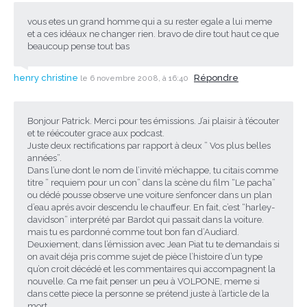
vous etes un grand homme qui a su rester egale a lui meme
et a ces idéaux ne changer rien. bravo de dire tout haut ce que
beaucoup pense tout bas
henry christine
Répondre
le 6 novembre 2008, à 16:40
Bonjour Patrick. Merci pour tes émissions. J’ai plaisir à t’écouter
et te réécouter grace aux podcast.
Juste deux rectifications par rapport à deux ” Vos plus belles
années”.
Dans l’une dont le nom de l’invité m’échappe, tu citais comme
titre ” requiem pour un con” dans la scène du film “Le pacha”
ou dédé pousse observe une voiture s’enfoncer dans un plan
d’eau aprés avoir descendu le chauffeur. En fait, c’est “harley-
davidson” interprété par Bardot qui passait dans la voiture.
mais tu es pardonné comme tout bon fan d’Audiard.
Deuxiement, dans l’émission avec Jean Piat tu te demandais si
on avait déja pris comme sujet de pièce l’histoire d’un type
qu’on croit décédé et les commentaires qui accompagnent la
nouvelle. Ca me fait penser un peu à VOLPONE, meme si
dans cette piece la personne se prétend juste à l’article de la
mort.