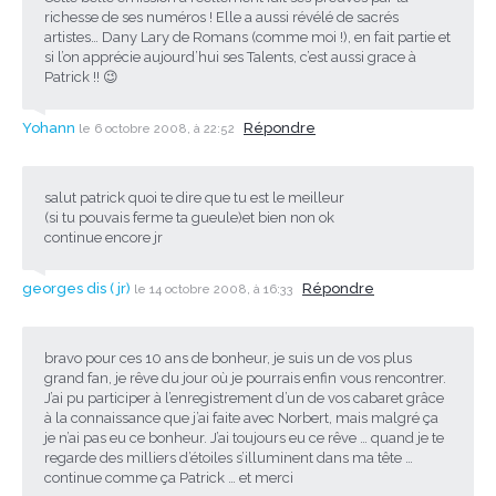
richesse de ses numéros ! Elle a aussi révélé de sacrés
artistes… Dany Lary de Romans (comme moi !), en fait partie et
si l’on apprécie aujourd’hui ses Talents, c’est aussi grace à
Patrick !! 😉
Yohann
Répondre
le 6 octobre 2008, à 22:52
salut patrick quoi te dire que tu est le meilleur
(si tu pouvais ferme ta gueule)et bien non ok
continue encore jr
georges dis ( jr)
Répondre
le 14 octobre 2008, à 16:33
bravo pour ces 10 ans de bonheur, je suis un de vos plus
grand fan, je rêve du jour où je pourrais enfin vous rencontrer.
J’ai pu participer à l’enregistrement d’un de vos cabaret grâce
à la connaissance que j’ai faite avec Norbert, mais malgré ça
je n’ai pas eu ce bonheur. J’ai toujours eu ce rêve … quand je te
regarde des milliers d’étoiles s’illuminent dans ma tête …
continue comme ça Patrick … et merci