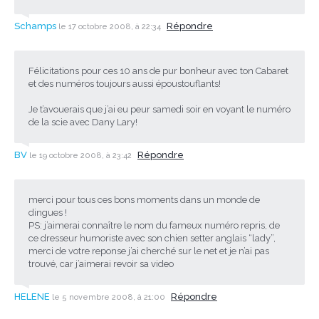
Schamps
Répondre
le 17 octobre 2008, à 22:34
Félicitations pour ces 10 ans de pur bonheur avec ton Cabaret
et des numéros toujours aussi époustouflants!
Je t’avouerais que j’ai eu peur samedi soir en voyant le numéro
de la scie avec Dany Lary!
BV
Répondre
le 19 octobre 2008, à 23:42
merci pour tous ces bons moments dans un monde de
dingues !
PS: j’aimerai connaître le nom du fameux numéro repris, de
ce dresseur humoriste avec son chien setter anglais “lady”,
merci de votre reponse j’ai cherché sur le net et je n’ai pas
trouvé, car j’aimerai revoir sa video
HELENE
Répondre
le 5 novembre 2008, à 21:00