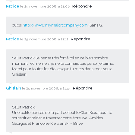
Patrice
Répondre
le 25 novembre 2008, à 21:08
oups!
http://www.mymajorcompany.com
. Sans G.
Patrice
Répondre
le 25 novembre 2008, à 21:12
Salut Patrick, je pense très fort à toi en ce bien sombre
moment , et même si je ne te connais pas perso, je t’aime.
Merci pour toutes les étoiles que tu mets dans mes yeux.
Ghislain
Ghislain
Répondre
le 25 novembre 2008, à 21:43
Salut Patrick,
Une petite pensée de la part de tout le Clan Kiera pour te
soutenir et t’aider à traverser cette épreuve. Amitiés.
Georges et Françoise Kierasinski – Brive