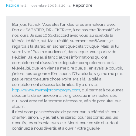
Patrice
Répondre
le 25 novembre 2008, à 20:54
Bonjour, Patrick. Vous etes l’un des rares animateurs, avec
Patrick SABATIER, DRUCKER,etc, à ne pas etre “formaté”, de
nos jours. Je suis 100% d’accord avec vous, au sujet de la
téléréalité (télé, oui. Mais réalité, surement pas!)Avant, je
regardais la starac, en sachant que c’était truqué. Mais j’ai lu
votre livre “Putain d’audience”, dans lequel vous parlez de
Félicien. J’ai eu ausi tant d’autres informations qui ont
complètement réussi à me dégouter complètement de la
téléréalité, que j’en viens à me dire que, si j’en avais le pouvoir,
j’interdirais ce genre d’émissions. D’habitude, si ça ne me plait
pas, je regarde autre chose. Point. Mais là, la télé a
complètement dépassé les limites. Il y a un site,
http://www.mymajorcompagny.com
, qui permet à de jeunes
débutants de se faire connaitre, grace aux internautes, dès
qu’ils ont amassé la somme nécéssaire, afin de produire leur
album.
Il n’est donc pas nécéssaire de passer par la téléréalité, pour
chanter. Sinon, il y aurait une starac’ pour les comiques, les
qportifs, les présentateurs, etc. Merci, pour ce site et surtout
continuez à nous divertir, et à ouvrir votre gueule.