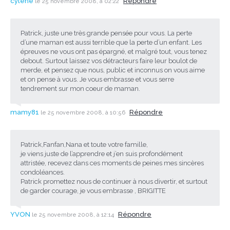
cylene
Répondre
le 25 novembre 2008, à 02:22
Patrick, juste une très grande pensée pour vous. La perte
d’une maman est aussi terrible que la perte d’un enfant. Les
épreuves ne vous ont pas épargné, et malgré tout, vous tenez
debout. Surtout laissez vos détracteurs faire leur boulot de
merde, et pensez que nous, public et inconnus on vous aime
et on pense à vous. Je vous embrasse et vous serre
tendrement sur mon coeur de maman.
mamy81
Répondre
le 25 novembre 2008, à 10:56
Patrick,Fanfan,Nana et toute votre famille,
je viens juste de l’apprendre et j’en suis profondément
attristée, recevez dans ces moments de peines mes sincères
condoléances.
Patrick promettez nous de continuer à nous divertir, et surtout
de garder courage, je vous embrasse , BRIGITTE
YVON
Répondre
le 25 novembre 2008, à 12:14