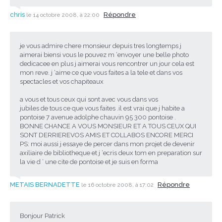
chris
Répondre
le 14 octobre 2008, à 22:00
je vous admire chere monsieur depuis tres longtemps j
aimerai biensi vous le pouvez m ‘envoyer une belle photo
dedicacee en plus j aimerai vous rencontrer un jour cela est
mon reve. j ‘aime ce que vous faites a la tele et dans vos
spectacles et vos chapiteaux
a vous et tous ceux qui sont avec vous dans vos
jubiles de tous ce que vous faites .il est vrai que j habite a
pontoise 7 avenue adolphe chauvin 95 300 pontoise .
BONNE CHANCE A VOUS MONSIEUR ET A TOUS CEUX QUI
SONT DERRIEREVOS AMIS ET COLLABOS ENCORE MERCI
PS: moi aussi j essaye de percer dans mon projet de devenir
axiliaire de bibliotheque et j ‘ecris deux tom en preparation sur
la vie d ‘ une cite de pontoise et je suis en forma
METAIS BERNADETTE
Répondre
le 16 octobre 2008, à 17:02
Bonjour Patrick