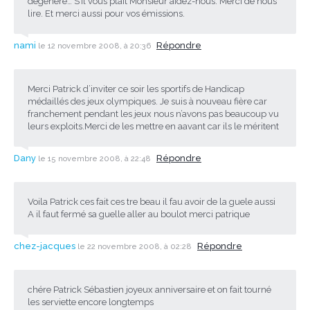
dégénère… S’il vous plaît Monsieur aidez-nous. Merci de nous
lire. Et merci aussi pour vos émissions.
nami
Répondre
le 12 novembre 2008, à 20:36
Merci Patrick d’inviter ce soir les sportifs de Handicap
médaillés des jeux olympiques. Je suis à nouveau fière car
franchement pendant les jeux nous n’avons pas beaucoup vu
leurs exploits.Merci de les mettre en aavant car ils le méritent
Dany
Répondre
le 15 novembre 2008, à 22:48
Voila Patrick ces fait ces tre beau il fau avoir de la guele aussi
A il faut fermé sa guelle aller au boulot merci patrique
chez-jacques
Répondre
le 22 novembre 2008, à 02:28
chére Patrick Sébastien joyeux anniversaire et on fait tourné
les serviette encore longtemps