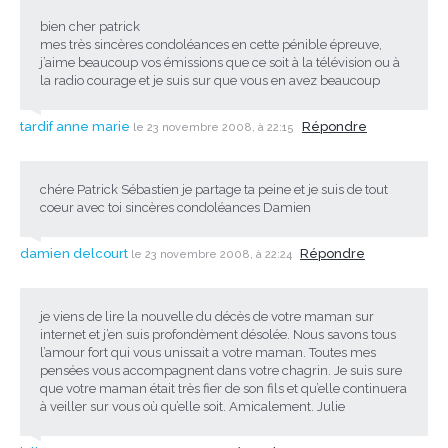
bien cher patrick
mes très sincères condoléances en cette pénible épreuve,
j’aime beaucoup vos émissions que ce soit à la télévision ou à
la radio courage et je suis sur que vous en avez beaucoup
tardif anne marie
Répondre
le 23 novembre 2008, à 22:15
chére Patrick Sébastien je partage ta peine et je suis de tout
coeur avec toi sincères condoléances Damien
damien delcourt
Répondre
le 23 novembre 2008, à 22:24
je viens de lire la nouvelle du décès de votre maman sur
internet et j’en suis profondèment désolée. Nous savons tous
l’amour fort qui vous unissait a votre maman. Toutes mes
pensées vous accompagnent dans votre chagrin. Je suis sure
que votre maman était très fier de son fils et qu’elle continuera
à veiller sur vous où qu’elle soit. Amicalement. Julie