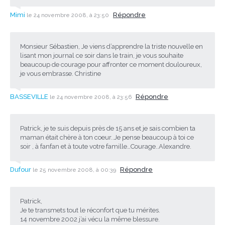
Mimi
Répondre
le 24 novembre 2008, à 23:50
Monsieur Sébastien, Je viens d’apprendre la triste nouvelle en
lisant mon journal ce soir dans le train, je vous souhaite
beaucoup de courage pour affronter ce moment douloureux,
je vous embrasse. Christine
BASSEVILLE
Répondre
le 24 novembre 2008, à 23:56
Patrick, je te suis depuis près de 15 ans et je sais combien ta
maman était chère à ton coeur..Je pense beaucoup à toi ce
soir , à fanfan et à toute votre famille…Courage..Alexandre.
Dufour
Répondre
le 25 novembre 2008, à 00:39
Patrick,
Je te transmets tout le réconfort que tu mérites.
14 novembre 2002 j’ai vécu la même blessure.