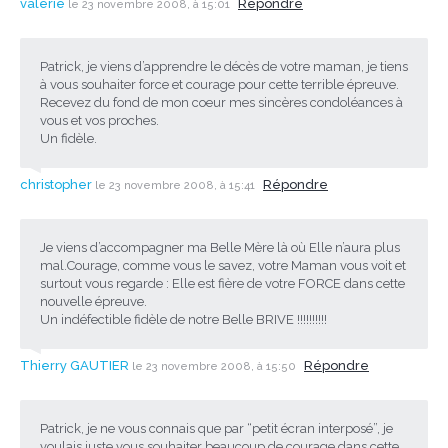
valerie
Répondre
le 23 novembre 2008, à 15:01
Patrick, je viens d’apprendre le décès de votre maman, je tiens
à vous souhaiter force et courage pour cette terrible épreuve.
Recevez du fond de mon coeur mes sincères condoléances à
vous et vos proches.
Un fidèle.
christopher
Répondre
le 23 novembre 2008, à 15:41
Je viens d’accompagner ma Belle Mère là où Elle n’aura plus
mal.Courage, comme vous le savez, votre Maman vous voit et
surtout vous regarde : Elle est fière de votre FORCE dans cette
nouvelle épreuve.
Un indéfectible fidèle de notre Belle BRIVE !!!!!!!!!!
Thierry GAUTIER
Répondre
le 23 novembre 2008, à 15:50
Patrick, je ne vous connais que par “petit écran interposé”, je
voulais juste vous souhaiter beaucoup de courage dans cette