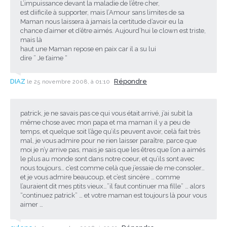
L’impuissance devant la maladie de l’être cher,
est diificile à supporter, mais l’Amour sans limites de sa
Maman nous laissera à jamais la certitude d’avoir eu la
chance d’aimer et d’être aimés. Aujourd’hui le clown est triste,
mais là
haut une Maman repose en paix car il a su lui
dire ” Je t’aime “
DIAZ
Répondre
le 25 novembre 2008, à 01:10
patrick, je ne savais pas ce qui vous était arrivé, j’ai subit la
même chose avec mon papa et ma maman il y a peu de
temps, et quelque soit l’âge qu’ils peuvent avoir, celà fait très
mal, je vous admire pour ne rien laisser paraître, parce que
moi je n’y arrive pas, mais je sais que les êtres que l’on a aimés
le plus au monde sont dans notre coeur, et qu’ils sont avec
nous toujours… c’est comme celà que j’essaie de me consoler…
et je vous admire beaucoup, et c’est sincère … comme
l’auraient dit mes ptits vieux…”il faut continuer ma fille” … alors
“continuez patrick” … et votre maman est toujours là pour vous
aimer …