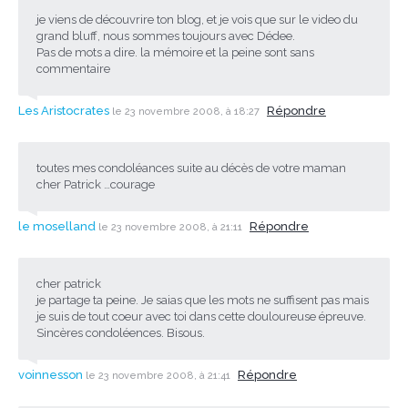
je viens de découvrire ton blog, et je vois que sur le video du
grand bluff, nous sommes toujours avec Dédee.
Pas de mots a dire. la mémoire et la peine sont sans
commentaire
Les Aristocrates
Répondre
le 23 novembre 2008, à 18:27
toutes mes condoléances suite au décès de votre maman
cher Patrick …courage
le moselland
Répondre
le 23 novembre 2008, à 21:11
cher patrick
je partage ta peine. Je saias que les mots ne suffisent pas mais
je suis de tout coeur avec toi dans cette douloureuse épreuve.
Sincères condoléences. Bisous.
voinnesson
Répondre
le 23 novembre 2008, à 21:41