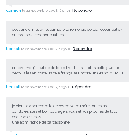
damien
Répondre
le 22 novembre 2008, à 13:13
c’est une emission sublime. je te remercie de tout coeur patick
encore pour ces inoubliables!!!!
benkali
Répondre
le 22 novembre 2008, à 23:40
encore moi j’ai oublié de te le dire ! tu as la plus belle gueule
de tous les animateurs tele française.Encore un Grand MERCI !
benkali
Répondre
le 22 novembre 2008, à 23:43
je viens d’apprendre le decés de votre mére toutes mes
condoléances et bon courage à vous et vos proches de tout
coeur avec vous
une admiratrice de carcassonne….