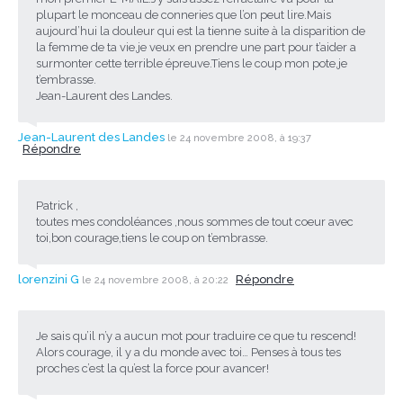
plupart le monceau de conneries que l’on peut lire.Mais
aujourd’hui la douleur qui est la tienne suite à la disparition de
la femme de ta vie,je veux en prendre une part pour t’aider a
surmonter cette terrible épreuve.Tiens le coup mon pote,je
t’embrasse.
Jean-Laurent des Landes.
Jean-Laurent des Landes
le 24 novembre 2008, à 19:37
Répondre
Patrick ,
toutes mes condoléances ,nous sommes de tout coeur avec
toi,bon courage,tiens le coup on t’embrasse.
lorenzini G
Répondre
le 24 novembre 2008, à 20:22
Je sais qu’il n’y a aucun mot pour traduire ce que tu rescend!
Alors courage, il y a du monde avec toi… Penses à tous tes
proches c’est la qu’est la force pour avancer!