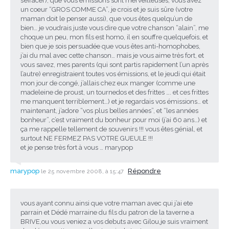
s’effacer), que vous émissions sont merveilleuses, vous avez
un coeur “GROS COMME CA”, je crois et je suis sûre (votre
maman doit le penser aussi), que vous êtes quelqu’un de
bien… je voudrais juste vous dire que votre chanson “alain”, me
choque un peu, mon fils est homo, il en souffre quelquefois, et
bien que je sois persuadée que vous êtes anti-homophobes,
j’ai du mal avec cette chanson… mais je vous aime très fort, et
vous savez, mes parents (qui sont partis rapidement l’un après
l’autre) enregistraient toutes vos émissions, et le jeudi qui était
mon jour de congé, j’allais chez eux manger (comme une
madeleine de proust, un tournedos et des frittes …. et ces frittes
me manquent terriblement…) et je regardais vos émissions… et
maintenant, j’adore “vos plus belles années”, et “les années
bonheur”, c’est vraiment du bonheur pour moi (j’ai 60 ans…) et
ça me rappelle tellement de souvenirs !!! vous êtes génial, et
surtout NE FERMEZ PAS VOTRE GUEULE !!!
et je pense très fort à vous … marypop
marypop
Répondre
le 25 novembre 2008, à 15:47
vous ayant connu ainsi que votre maman avec qui j’ai ete
parrain et Dédé marraine du fils du patron de la taverne a
BRIVE,ou vous veniez a vos debuts avec Gilou,je suis vraiment