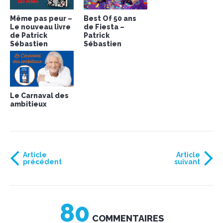
Même pas peur –
Best Of 50 ans
Le nouveau livre
de Fiesta –
de Patrick
Patrick
Sébastien
Sébastien
Le Carnaval des
ambitieux
Article
Article
précédent
suivant
80
COMMENTAIRES