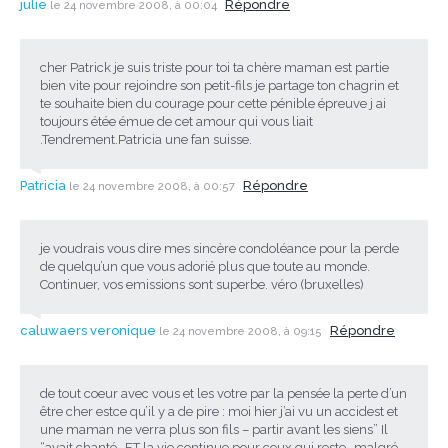
julie
Répondre
le 24 novembre 2008, à 00:04
cher Patrick je suis triste pour toi ta chère maman est partie
bien vite pour rejoindre son petit-fils je partage ton chagrin et
te souhaite bien du courage pour cette pénible épreuve j ai
toujours étée émue de cet amour qui vous liait
.Tendrement.Patricia une fan suisse.
Patricia
Répondre
le 24 novembre 2008, à 00:57
je voudrais vous dire mes sincère condoléance pour la perde
de quelqu’un que vous adorié plus que toute au monde.
Continuer, vos emissions sont superbe. véro (bruxelles)
caluwaers veronique
Répondre
le 24 novembre 2008, à 09:15
de tout coeur avec vous et les votre par la pensée la perte d’un
être cher estce qu’il y a de pire : moi hier j’ai vu un accidest et
une maman ne verra plus son fils – partir avant les siens” Il
“avait chanté- ET la vie continue pour ceux qui reste- malgré