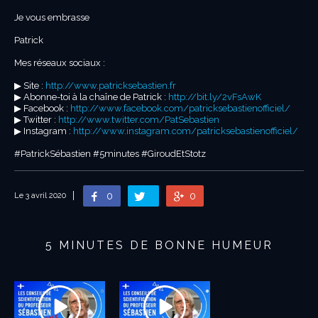
Je vous embrasse
Patrick
Mes réseaux sociaux :
▶︎ Site :
http://www.patricksebastien.fr
▶︎ Abonne-toi à la chaîne de Patrick :
http://bit.ly/2vFsAwK
▶︎ Facebook :
http://www.facebook.com/patricksebastienofficiel/
▶︎ Twitter :
http://www.twitter.com/PatSebastien
▶︎ Instagram :
http://www.instagram.com/patricksebastienofficiel/
#PatrickSébastien #5minutes #GiroudEtStotz
0
0
Le 3 avril 2020
5 MINUTES DE BONNE HUMEUR