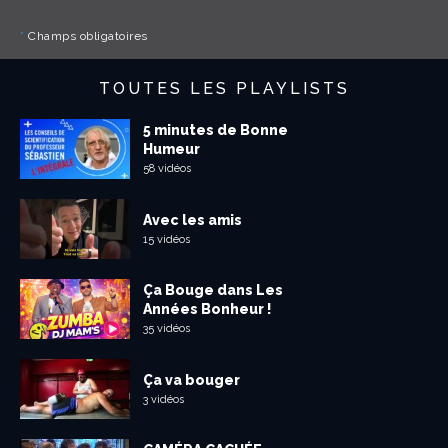
*
Champs obligatoires
TOUTES LES PLAYLISTS
5 minutes de Bonne
Humeur
58 vidéos
Avec les amis
15 vidéos
Ça Bouge dans Les
Années Bonheur !
35 vidéos
Ça va bouger
3 vidéos