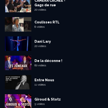
CAMÉRA CACHÉE -
Gags de rue
20 vidéos
Coulisses RTL
8 vidéos
Dani Lary
20 vidéos
De la déconne !
60 vidéos
Entre Nous
11 vidéos
Giroud & Stotz
5 vidéos