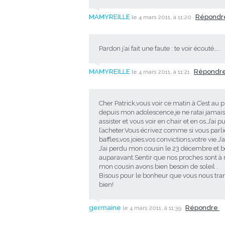
MAMYREILLE
Répond
le 4 mars 2011, à 11:20
Pardon j’ai fait une faute : te voir écouté…..
MAMYREILLE
Répondr
le 4 mars 2011, à 11:21
Cher Patrick,vous voir ce matin à C’est au
depuis mon adolescence,je ne ratai jamais
assister et vous voir en chair et en os.J’ai 
l’acheter.Vous écrivez comme si vous par
baffles,vos joies,vos convictions,votre vie.J’
J’ai perdu mon cousin le 23 décembre et
auparavant.Sentir que nos proches sont à
mon cousin avons bien besoin de soleil .
Bisous pour le bonheur que vous nous tra
bien!
germaine
Répondre
le 4 mars 2011, à 11:39