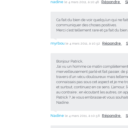
nadine
Répondre
S
le 4 mars 2011, à 10:48
Ca fait du bien de voir quelqu’un qui ne fa
communiquer des choses positives.
Merci c’est tellement rare et ça fait du bien
myrbou
Répondre
le 4 mars 2011, à 10:52
Bonjour Patrick,
J’ai vu un homme ce matin complètement 
merveilleusement parlé et fait passer, de 
travers d’un vécu douloureux mais telleme
connaissais pas sous cet aspect et je me 
et surtout, continuez en ce sens. L’amour, 
au contraire ; en écoutant les autres, on 
Patrick ? Je vous embrasse et vous souhait
Nadine.
Nadine
Répondre
S
le 4 mars 2011, à 10:56