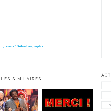
rogramme”
,
Sébastien
,
sophie
ACT
CLES SIMILAIRES
n