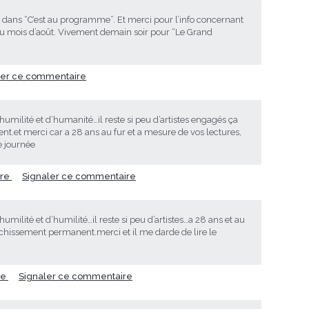
 dans “C’est au programme”. Et merci pour l’info concernant
au mois d’août. Vivement demain soir pour “Le Grand
ler ce commentaire
humilité et d’humanité…il reste si peu d’artistes engagés ça
ent.et merci car a 28 ans au fur et a mesure de vos lectures,
 journée
re
Signaler ce commentaire
umilité et d’humilité…il reste si peu d’artistes…a 28 ans et au
richissement permanent.merci et il me darde de lire le
re
Signaler ce commentaire