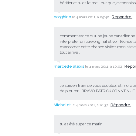
héritier et tu es le meilleur que je connais
borghino
Répondre
le 4 mars 2011, à 09:48
comment est ce qu’une jeune canadienne ém
interpréter un titre original et voir l’étinc
m’accorder cette chance visitez mon site e
tout arrive .
marcelle alexis
Répo
le 4 mars 2011, à 10:02
Je suis en train de vous écoutez, et moi 
de pleurer….BRAVO PATRICK CONNTINUE
Michelet
Répondre
le 4 mars 2011, à 10:37
tu as été super ce matin !