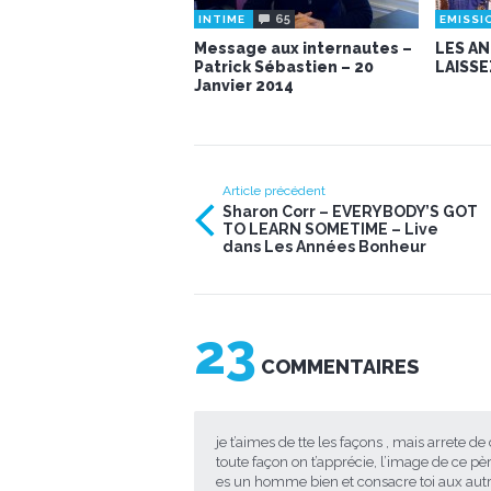
65
INTIME
EMISSI
Message aux internautes –
LES A
Patrick Sébastien – 20
LAISSE
Janvier 2014
Article précédent
Sharon Corr – EVERYBODY’S GOT
TO LEARN SOMETIME – Live
dans Les Années Bonheur
23
COMMENTAIRES
je t’aimes de tte les façons , mais arrete d
toute façon on t’apprécie, l’image de ce pè
es un homme bien et consacre toi aux au