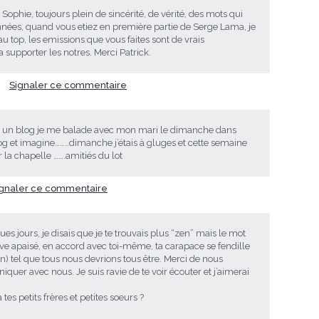
e Sophie, toujours plein de sincérité, de vérité, des mots qui
années, quand vous etiez en première partie de Serge Lama, je
 au top, les emissions que vous faites sont de vrais
a supporter les notres. Merci Patrick.
Signaler ce commentaire
ais un blog je me balade avec mon mari le dimanche dans
log et imagine……..dimanche j’étais à gluges et cette semaine
ir la chapelle …….amitiés du lot
ignaler ce commentaire
s jours, je disais que je te trouvais plus “zen” mais le mot
rouve apaisé, en accord avec toi-même, ta carapace se fendille
) tel que tous nous devrions tous être. Merci de nous
er avec nous. Je suis ravie de te voir écouter et j’aimerai
tes petits frères et petites soeurs ?