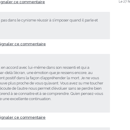
ignaler ce commentaire
Le 27 f
it pas dans le cynisme réussir à s’imposer quand il parle et
.
Signaler ce commentaire
en accord avec lui-même dans son ressenti et qui a
par-delà l’écran, une émotion que je ressens encore, au
nt positif dans la façon d’appréhender la mort. Je ne vous
trouve plus proche de vous qu’avant. Vous avez su me toucher
l’écoute de l’autre nous permet d’évoluer sans se perdre bien
apprend à se connaitre et à se comprendre. Qu’en pensez-vous
e une excellente continuation.
ignaler ce commentaire