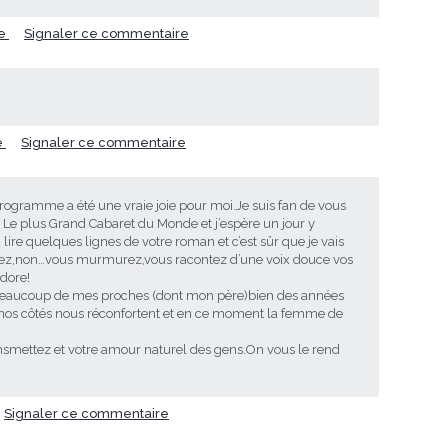
re
Signaler ce commentaire
e
Signaler ce commentaire
 programme a été une vraie joie pour moi.Je suis fan de vous
 Le plus Grand Cabaret du Monde et j’espère un jour y
pu lire quelques lignes de votre roman et c’est sûr que je vais
liez,non…vous murmurez,vous racontez d’une voix douce vos
adore!
 beaucoup de mes proches (dont mon père)bien des années
 nos côtés nous réconfortent et en ce moment la femme de
nsmettez et votre amour naturel des gens.On vous le rend
Signaler ce commentaire