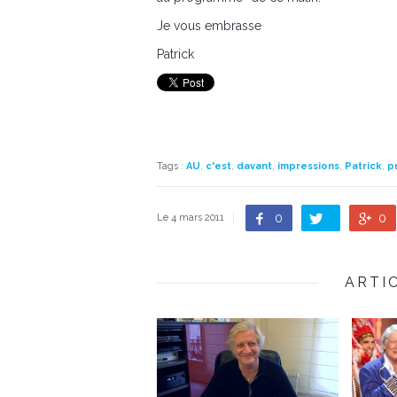
Je vous embrasse
Patrick
Tags
:
AU
,
c'est
,
davant
,
impressions
,
Patrick
,
p
0
0
Le 4 mars 2011
ARTI