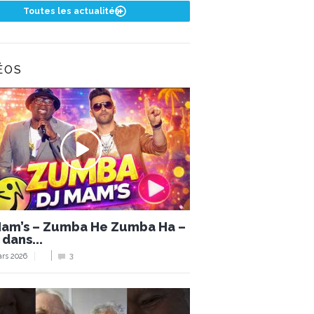
Toutes les actualités
ÉOS
Mam’s – Zumba He Zumba Ha –
 dans...
rs 2026
3