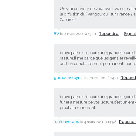
Un vrai bonheur de vous avoir vu ce matin
la diffusion du “Kangourou” sur France 2 
Cabaret”!
BV
Répondre
Signa
le 4 mars 2011, à 13:01
bravo patrick!! encore une grande lecon d’
rassure.il me darde que les gens se reveill
c’est un enrichissement permanent…bonne
garnacho cyril
Répond
le 4 mars 2011, à 14:41
bravo patrick!!!encore une grande leçon d’h
fur et a mesure de vos lecture,c’est un en
prochain manuscrit.
fonfonvelaux
Répond
le 4 mars 2011, à 14:58