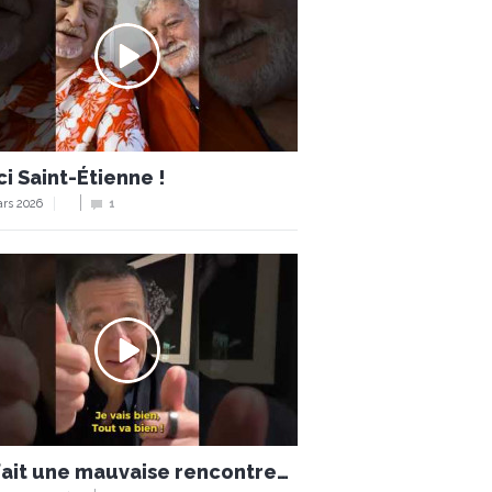
i Saint-Étienne !
rs 2026
1
 fait une mauvaise rencontre…