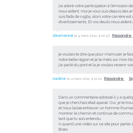
j’ai adoré votre participation à l’émission d
nous aident, moi je vous suis depuis des 
suis fada de rugby, alors votre carrière est
divertissements. Et vos deuils nous aident 
desmarest
Répondre
le 4 mars 2011, à 10:57
je voulais te dire que pour m’amuser je f
notre belle région et je le mets sur mon b
j’ai parlé du pont et la je voulais revenir vo
nadine
Répondre
S
le 4 mars 2011, à 11:01
Dans un commentaire adressé il y a quelque
que je cherchais était apaisé. Oui, je te t
et nous laisse entrevoir un homme (humain
montrer le chemin et continue de communiqu
tant que tu sois entendu.
A quand une vidéo sur ce site pour parler à 
Bises