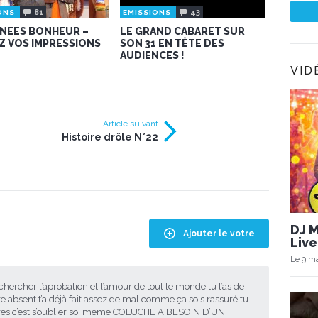
81
43
ONS
EMISSIONS
NNEES BONHEUR –
LE GRAND CABARET SUR
Z VOS IMPRESSIONS
SON 31 EN TÊTE DES
AUDIENCES !
VID
Article suivant
Histoire drôle N°22
DJ 
Ajouter le votre
Live
Le 9 ma
e chercher l’aprobation et l’amour de tout le monde tu l’as de
re absent t’a déjà fait assez de mal comme ça sois rassuré tu
tres c’est s’oublier soi meme COLUCHE A BESOIN D’UN