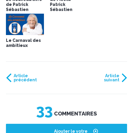
de Patrick
Patrick
Sébastien
Sébastien
Le Carnaval des
ambitieux
Article
Article
précédent
suivant
33
COMMENTAIRES
Ajouter le votre