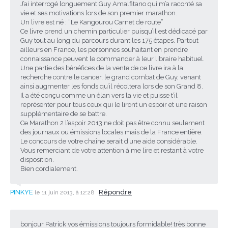
J’ai interrogé longuement Guy Amalfitano qui m’a raconté sa
vie et ses motivations lors de son premier marathon.
Un livre est né : “Le Kangourou Carnet de route”
Ce livre prend un chemin particulier puisqu’il est dédicacé par
Guy tout au long du parcours durant les 175 étapes. Partout
ailleurs en France, les personnes souhaitant en prendre
connaissance peuvent le commander à leur libraire habituel.
Une partie des bénéfices de la vente de ce livre ira à la
recherche contre le cancer, le grand combat de Guy, venant
ainsi augmenter les fonds qu’il récoltera lors de son Grand 8.
Il a été conçu comme un élan vers la vie et puisse t’il
représenter pour tous ceux qui le liront un espoir et une raison
supplémentaire de se battre.
Ce Marathon 2 l’espoir 2013 ne doit pas être connu seulement
des journaux ou émissions locales mais de la France entière.
Le concours de votre chaîne serait d’une aide considérable.
Vous remerciant de votre attention à me lire et restant à votre
disposition.
Bien cordialement.
PINKYE
Répondre
le 11 juin 2013, à 12:28
bonjour Patrick vos émissions toujours formidable! très bonne