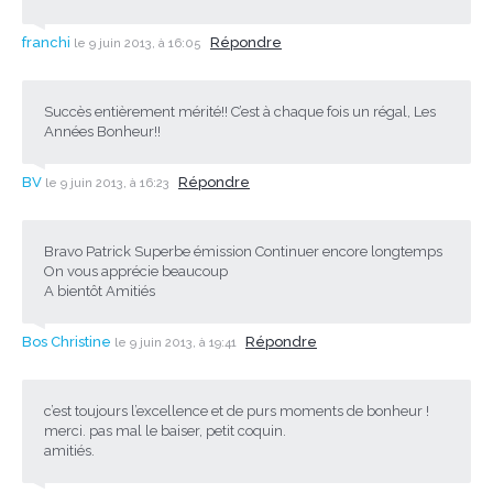
franchi
Répondre
le 9 juin 2013, à 16:05
Succès entièrement mérité!! C’est à chaque fois un régal, Les
Années Bonheur!!
BV
Répondre
le 9 juin 2013, à 16:23
Bravo Patrick Superbe émission Continuer encore longtemps
On vous apprécie beaucoup
A bientôt Amitiés
Bos Christine
Répondre
le 9 juin 2013, à 19:41
c’est toujours l’excellence et de purs moments de bonheur !
merci. pas mal le baiser, petit coquin.
amitiés.