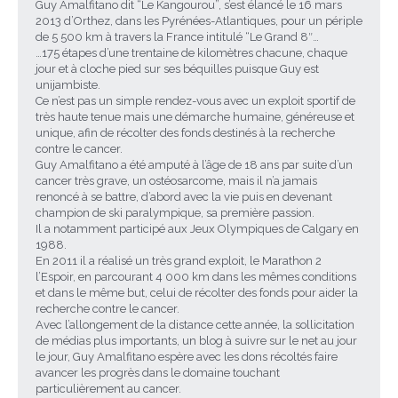
Guy Amalfitano dit “Le Kangourou”, s’est élancé le 16 mars
2013 d’Orthez, dans les Pyrénées-Atlantiques, pour un périple
de 5 500 km à travers la France intitulé “Le Grand 8″…
…175 étapes d’une trentaine de kilomètres chacune, chaque
jour et à cloche pied sur ses béquilles puisque Guy est
unijambiste.
Ce n’est pas un simple rendez-vous avec un exploit sportif de
très haute tenue mais une démarche humaine, généreuse et
unique, afin de récolter des fonds destinés à la recherche
contre le cancer.
Guy Amalfitano a été amputé à l’âge de 18 ans par suite d’un
cancer très grave, un ostéosarcome, mais il n’a jamais
renoncé à se battre, d’abord avec la vie puis en devenant
champion de ski paralympique, sa première passion.
Il a notamment participé aux Jeux Olympiques de Calgary en
1988.
En 2011 il a réalisé un très grand exploit, le Marathon 2
l’Espoir, en parcourant 4 000 km dans les mêmes conditions
et dans le même but, celui de récolter des fonds pour aider la
recherche contre le cancer.
Avec l’allongement de la distance cette année, la sollicitation
de médias plus importants, un blog à suivre sur le net au jour
le jour, Guy Amalfitano espère avec les dons récoltés faire
avancer les progrès dans le domaine touchant
particulièrement au cancer.