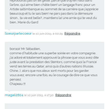
reproduiras pas un tel geste..parce que trop en haut dans
l’arbre…qui aime bien châtie bien! un langage franc pour un
Artiste saltimbanque au sommet de sa carrière que j’apprécie
beaucoup et tu le sais bien! ne pars pas dans la démesure
sinon… ta vie est belle?…maintiens la! une amie qui te veut du
bien…Marie du Gard
Soeurparlecoeur
Répondre
le 10 juin 2013, à 00:29
bonsoir Mr Sébastien,
comme d’habitude une superbe soirée en votre compagnie.
j’ai adoré et totalement approuvé la phrase que vous avez dite
juste avant la prestation des Stentors, comme quoi la France
vend ses terres au Qatar, ainsi qu’a d’autres nations (Russie,
Chine…), alors que nos aïeux sont morts pour les garder.
vous avez, encore une fois, eu le courage de dire ce que vous
pensiez.
Chapeau !!!
magali2804
Répondre
le 10 juin 2013, à 17:30