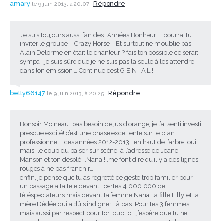
amary
Répondre
le 9 juin 2013, à 20:07
J’e suis toujours aussi fan des “Années Bonheur” ; pourrai tu
inviter le groupe : “Crazy Horse – Et surtout ne m’oublie pas” ;
Alain Delorme en était le chanteur ? fais ton possible ce serait
sympa , je suis sûre que je ne suis pas la seule à les attendre
dans ton émission … Continue c’est G E N I A L !!
betty66147
Répondre
le 9 juin 2013, à 20:25
Bonsoir Moineau…pas besoin de jus d’orange, je t’ai senti investi
presque excité! c’est une phase excellente sur le plan
professionnel… ces années 2012-2013 ..en haut de l’arbre..oui
mais…le coup du baiser sur scène, à l’adresse de Jeane
Manson et ton désolé….Nana !..me font dire qu’il y a des lignes
rouges à ne pas franchir…
enfin, je pense que tu as regretté ce geste trop familier pour
un passage à la télé devant ..certes 4 000 000 de
téléspectateurs mais devant ta femme Nana, ta fille Lilly, et ta
mère Dédée qui a dû s’indigner…là bas. Pour tes 3 femmes
mais aussi par respect pour ton public …j’espère que tu ne