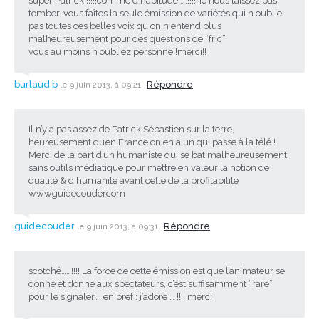
super Patrick !!!!!comme d habitude ….!!!!ne nous laissez pas
tomber ,vous faîtes la seule émission de variétés qui n oublie
pas toutes ces belles voix qu on n entend plus
malheureusement pour des questions de “fric”
vous au moins n oubliez personne!!merci!!
burlaud b
Répondre
le 9 juin 2013, à 09:21
Il n’y a pas assez de Patrick Sébastien sur la terre,
heureusement qu’en France on en a un qui passe à la télé !
Merci de la part d’un humaniste qui se bat malheureusement
sans outils médiatique pour mettre en valeur la notion de
qualité & d’humanité avant celle de la profitabilité
wwwguidecoudercom
guidecouder
Répondre
le 9 juin 2013, à 09:31
scotché……!!!! La force de cette émission est que l’animateur se
donne et donne aux spectateurs, c’est suffisamment “rare”
pour le signaler…. en bref : j’adore … !!!! merci