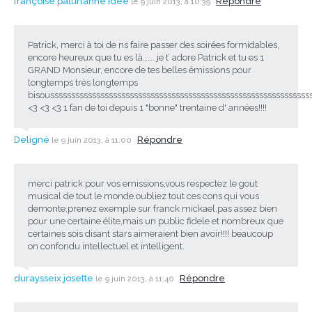
françoise paturlanne idée
Répondre
le 9 juin 2013, à 10:39
Patrick, merci à toi de ns faire passer des soirées formidables,
encore heureux que tu es là……. je t’ adore Patrick et tu es 1
GRAND Monsieur, encore de tes belles émissions pour
longtemps très longtemps
bisoussssssssssssssssssssssssssssssssssssssssssssssssssssssssssssss
<3 <3 <3 1 fan de toi depuis 1 "bonne" trentaine d' années!!!!
Deligné
Répondre
le 9 juin 2013, à 11:00
merci patrick pour vos emissions,vous respectez le gout
musical de tout le monde.oubliez tout ces cons qui vous
demonte,prenez exemple sur franck mickael,pas assez bien
pour une certaine élite,mais un public fidele et nombreux que
certaines sois disant stars aimeraient bien avoir!!!! beaucoup
on confondu intellectuel et intelligent.
duraysseix josette
Répondre
le 9 juin 2013, à 11:40