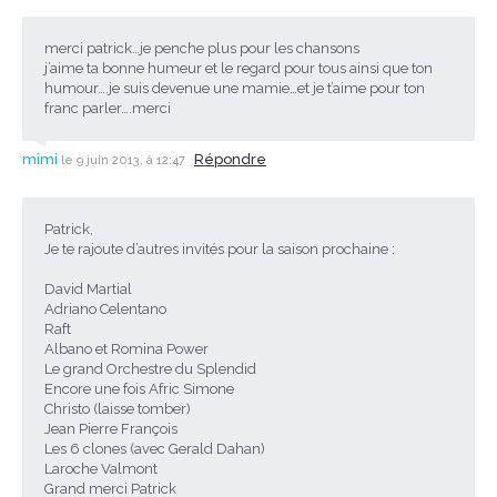
merci patrick…je penche plus pour les chansons
j’aime ta bonne humeur et le regard pour tous ainsi que ton
humour….je suis devenue une mamie…et je t’aime pour ton
franc parler….merci
mimi
Répondre
le 9 juin 2013, à 12:47
Patrick,
Je te rajoute d’autres invités pour la saison prochaine :
David Martial
Adriano Celentano
Raft
Albano et Romina Power
Le grand Orchestre du Splendid
Encore une fois Afric Simone
Christo (laisse tomber)
Jean Pierre François
Les 6 clones (avec Gerald Dahan)
Laroche Valmont
Grand merci Patrick