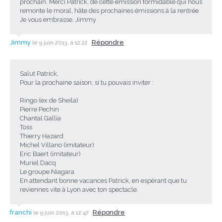
prochain. Merci Patrick, de cette émission formidable qui nous
remonte le moral, hâte des prochaines émissions à la rentrée.
Je vous embrasse. Jimmy
Jimmy
Répondre
le 9 juin 2013, à 12:22
Salut Patrick,
Pour la prochaine saison, si tu pouvais inviter :
Ringo (ex de Sheila)
Pierre Pechin
Chantal Gallia
Toss
Thierry Hazard
Michel Villano (imitateur)
Eric Baert (imitateur)
Muriel Dacq
Le groupe Niagara
En attendant bonne vacances Patrick, en espérant que tu
reviennes vite à Lyon avec ton spectacle.
franchi
Répondre
le 9 juin 2013, à 12:47