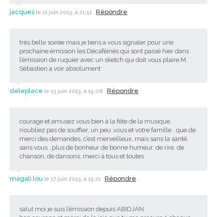
jacques
Répondre
le 11 juin 2013, à 21:51
très belle soirée mais je tiens a vous signaler pour une
prochaine émission les Décaféinés qui sont passé hier dans
l’émission de ruquier avec un sketch qui doit vous plaire M.
Sébastien a voir absolument
deleplace
Répondre
le 13 juin 2013, à 15:08
courage et amusez vous bien à la fête de la musique,
n’oubliez pas de souffler, un peu ,vous et votre famille , que de
merci des demandes, c’est merveilleux, mais sans la santé,
sans vous , plus de bonheur de bonne humeur, de rire, de
chanson, de dansons, merci à tous et toutes
magali lou
Répondre
le 17 juin 2013, à 15:21
salut moi je suis l’émission depuis ABIDJAN