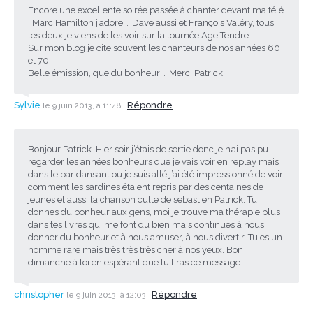
Encore une excellente soirée passée à chanter devant ma télé
! Marc Hamilton j’adore … Dave aussi et François Valéry, tous
les deux je viens de les voir sur la tournée Age Tendre.
Sur mon blog je cite souvent les chanteurs de nos années 60
et 70 !
Belle émission, que du bonheur … Merci Patrick !
Sylvie
Répondre
le 9 juin 2013, à 11:48
Bonjour Patrick. Hier soir j’étais de sortie donc je n’ai pas pu
regarder les années bonheurs que je vais voir en replay mais
dans le bar dansant ou je suis allé j’ai été impressionné de voir
comment les sardines étaient repris par des centaines de
jeunes et aussi la chanson culte de sebastien Patrick. Tu
donnes du bonheur aux gens, moi je trouve ma thérapie plus
dans tes livres qui me font du bien mais continues à nous
donner du bonheur et à nous amuser, à nous divertir. Tu es un
homme rare mais très très très cher à nos yeux. Bon
dimanche à toi en espérant que tu liras ce message.
christopher
Répondre
le 9 juin 2013, à 12:03