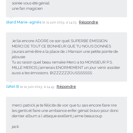
soirée vous été génial
une fan magicien
diard Marie-agnés
Répondre
le 11 juin 2013, à 14:23
Je t’ai encore ADORE ce soir quel SUPERBE EMISSION
MERCI DE TOUT CE BONHEUR QUE TU NOUS DONNES
j’aurais aimé être a la place de J.Manson une petite pointe de
jalousie
Tu as raison quel beau remake Merci a toi MONSIEUR P.S.
MILLE MERCIS j’aimerais ENORMEMENT un jour venir assister
aussi a tes émissions. BIZZZZZZOUSSSSSSS
GINA B
Répondre
le 11 juin 2013, à 14:43
merci patrick je te félicite de voir que tu sais encore faire rire
les gents et faire une ambiance enfer génial bravo pour donc
dernier album a l attaque exellent j aime beaucoup
jack