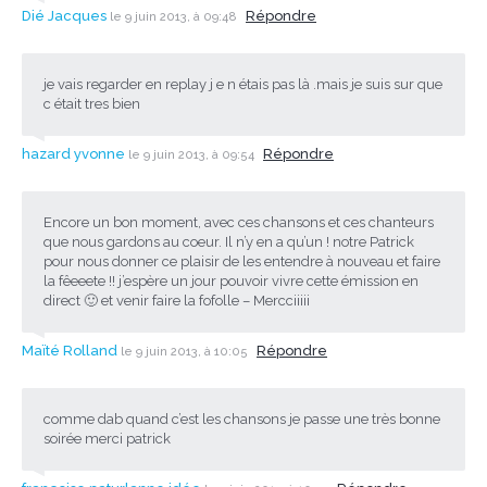
Dié Jacques
Répondre
le 9 juin 2013, à 09:48
je vais regarder en replay j e n étais pas là .mais je suis sur que
c était tres bien
hazard yvonne
Répondre
le 9 juin 2013, à 09:54
Encore un bon moment, avec ces chansons et ces chanteurs
que nous gardons au coeur. Il n’y en a qu’un ! notre Patrick
pour nous donner ce plaisir de les entendre à nouveau et faire
la fêeeete !! j’espère un jour pouvoir vivre cette émission en
direct 🙂 et venir faire la fofolle – Mercciiiii
Maïté Rolland
Répondre
le 9 juin 2013, à 10:05
comme dab quand c’est les chansons je passe une très bonne
soirée merci patrick