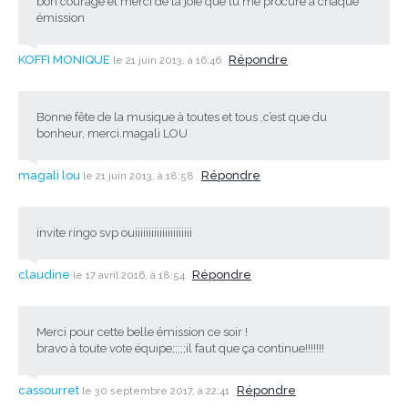
bon courage et merci de la joie que tu me procure à chaque
émission
KOFFI MONIQUE
Répondre
le 21 juin 2013, à 16:46
Bonne fête de la musique à toutes et tous ,c’est que du
bonheur, merci.magali LOU
magali lou
Répondre
le 21 juin 2013, à 18:58
invite ringo svp ouiiiiiiiiiiiiiiiiiiiii
claudine
Répondre
le 17 avril 2016, à 18:54
Merci pour cette belle émission ce soir !
bravo à toute vote équipe;;;;;il faut que ça continue!!!!!!!
cassourret
Répondre
le 30 septembre 2017, à 22:41