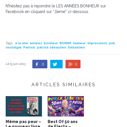
N’hésitez pas à rejoindre le LES ANNÉES BONHEUR sur
Facebook en cliquant sur “J’aime” ci-dessous.
Tags
:
à la une
,
années
,
bonheur
,
BONNE
,
humeur
,
impressions
,
joie
,
nostalgie
,
Patrick
,
patrick sébastien
,
Sébastien
0
0
Le 9 juin 2013
ARTICLES SIMILAIRES
Même pas peur –
Best Of 50 ans
Le nouveau livre
de Fiesta –