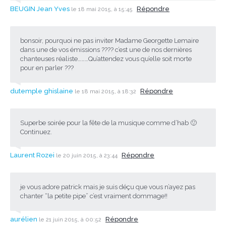
BEUGIN Jean Yves
Répondre
le 18 mai 2015, à 15:45
bonsoir, pourquoi ne pas inviter Madame Georgette Lemaire
dans une de vos émissions ???? c’est une de nos dernières
chanteuses réaliste………Qu’attendez vous qu’elle soit morte
pour en parler ???
dutemple ghislaine
Répondre
le 18 mai 2015, à 18:32
Superbe soirée pour la fête de la musique comme d’hab 🙂
Continuez.
Laurent Rozei
Répondre
le 20 juin 2015, à 23:44
je vous adore patrick mais je suis déçu que vous n’ayez pas
chanter “la petite pipe” c’est vraiment dommage!!
aurélien
Répondre
le 21 juin 2015, à 00:52