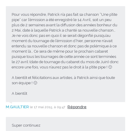
Pour vous répondre, Patrick n’a pas fait sa chanson “Une p’tite
pipe” car l’émission a été enregistré le 14 Avril, soit un peu
plus de 2 semaines avant la diffusion des années bonheur du
2 Mai, date à laquelle Patrick a chanté sa nouvelle chanson…
Je ne vois donc pas en quoi il se serait dégonflé puisqu’au
moment du tournage de l’émission d’hier, personne n’avait
entendu sa nouvelle chanson et donc pas de polémique à ce
moment là… Ce sera de même pour le prochain cabaret
puisque tous les tournages de cette année ce sont terminées
le 27 avril (date de tournage du cabaret du mois de Juin) donc
encore une fois, vous n’aurez pas le droit à la p’tite pipe ! 🙂
A bientôt et félicitations aux artistes, à Patrick ainsi que toute
son équipe ! 🙂
A bientôt
M.GAULTIER
Répondre
le 17 mai 2015, à 09:47
Super continuez