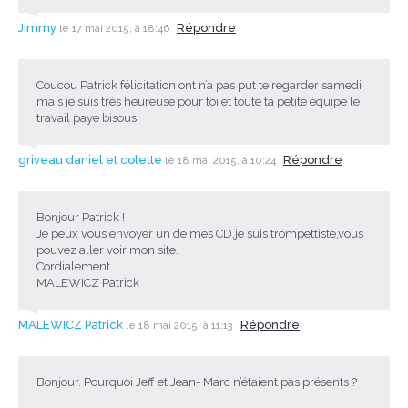
Jimmy
Répondre
le 17 mai 2015, à 18:46
Coucou Patrick félicitation ont n’a pas put te regarder samedi
mais je suis très heureuse pour toi et toute ta petite équipe le
travail paye bisous
griveau daniel et colette
Répondre
le 18 mai 2015, à 10:24
Bonjour Patrick !
Je peux vous envoyer un de mes CD,je suis trompettiste,vous
pouvez aller voir mon site.
Cordialement.
MALEWICZ Patrick
MALEWICZ Patrick
Répondre
le 18 mai 2015, à 11:13
Bonjour. Pourquoi Jeff et Jean- Marc n’étaient pas présents ?