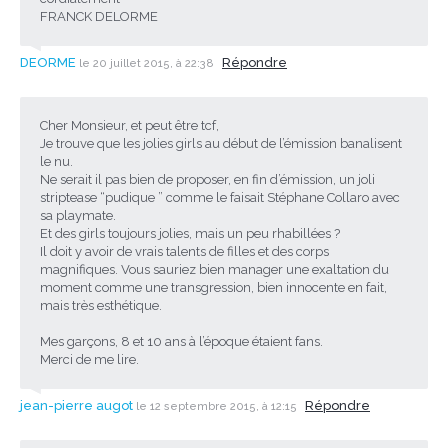
FRANCK DELORME
DEORME
Répondre
le 20 juillet 2015, à 22:38
Cher Monsieur, et peut être tcf,
Je trouve que les jolies girls au début de l’émission banalisent
le nu.
Ne serait il pas bien de proposer, en fin d’émission, un joli
striptease “pudique ” comme le faisait Stéphane Collaro avec
sa playmate.
Et des girls toujours jolies, mais un peu rhabillées ?
Il doit y avoir de vrais talents de filles et des corps
magnifiques. Vous sauriez bien manager une exaltation du
moment comme une transgression, bien innocente en fait,
mais très esthétique.
Mes garçons, 8 et 10 ans à l’époque étaient fans.
Merci de me lire.
jean-pierre augot
Répondre
le 12 septembre 2015, à 12:15