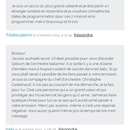
Je suis un accro du plus grand cabaret et je dois partir a l
etranger octobre et novembre et je voudrais connaitre les
dates de programmation pour ces 2 mois et ainsi
programmer mervi braucoup et brzvo
Touitou pierre
Répondre
le 2 octobre 2015, à 12:49
Bonjour
J’aurais souhaité savoir s’il était possible pour vous d’écouter
l’album de l’orchestre baïlamor. Il ai sortie il y a une dizaine
d’années mais à toujours autant de succès dans les bals. Si ça
vous plaît serait il possible de les faire passer à votre émission.
Je suis la compagne du chef d’orchestre, Christophe
Castelnaud. Il n’ai pas au courant de ma démarche, je le fais
pour lui. C’est une personne qui a un grand coeur et qui
privilégie ses musiciens et les gens qu’il aime. J’aimerais faire
quelque chose pour lui car je sais qu’il aurait aimé passer à
votre émission. Merci par avance, même si c’est une réponse
négative. Vous aurez quand même pris le temps de lire mon
message.
tonn
Répondre
le 8 octobre 2015, à 08:38