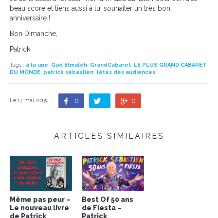
beau score et tiens aussi à lui souhaiter un très bon
anniversaire !
Bon Dimanche,
Patrick
Tags
:
à la une
,
Gad Elmaleh
,
GrandCabaret
,
LE PLUS GRAND CABARET
DU MONDE
,
patrick sébastien
,
têtes des audiences
0
0
Le 17 mai 2015
ARTICLES SIMILAIRES
Même pas peur –
Best Of 50 ans
Le nouveau livre
de Fiesta –
de Patrick
Patrick