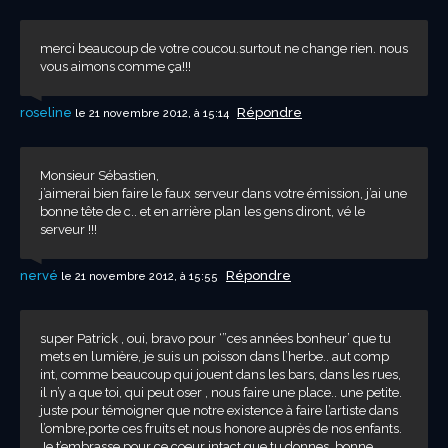
merci beaucoup de votre coucou.surtout ne change rien. nous
vous aimons comme ça!!!
roseline
Répondre
le 21 novembre 2012, à 15:14
Monsieur Sébastien,
j’aimerai bien faire le faux serveur dans votre émission, j’ai une
bonne tête de c.. et en arrière plan les gens diront, vé le
serveur !!!
nervé
Répondre
le 21 novembre 2012, à 15:55
super Patrick , oui, bravo pour ‘”ces années bonheur’ que tu
mets en lumière, je suis un poisson dans l’herbe.. aut comp
int, comme beaucoup qui jouent dans les bars, dans les rues,
il n’y a que toi, qui peut oser , nous faire une place.. une petite.
juste pour témoigner que notre existence à faire l’artiste dans
l’ombre,porte ces fruits et nous honore auprès de nos enfants.
Je t’embrasse pour ce coeur intact que tu donnes, bonne