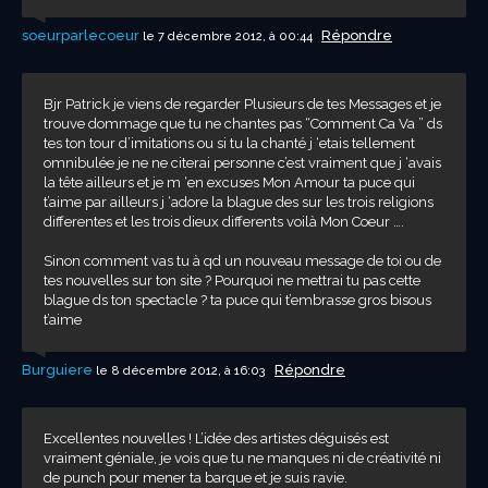
soeurparlecoeur
Répondre
le 7 décembre 2012, à 00:44
Bjr Patrick je viens de regarder Plusieurs de tes Messages et je
trouve dommage que tu ne chantes pas “Comment Ca Va ” ds
tes ton tour d’imitations ou si tu la chanté j ‘etais tellement
omnibulée je ne ne citerai personne c’est vraiment que j ‘avais
la tête ailleurs et je m ‘en excuses Mon Amour ta puce qui
t’aime par ailleurs j ‘adore la blague des sur les trois religions
differentes et les trois dieux differents voilà Mon Coeur ….
Sinon comment vas tu à qd un nouveau message de toi ou de
tes nouvelles sur ton site ? Pourquoi ne mettrai tu pas cette
blague ds ton spectacle ? ta puce qui t’embrasse gros bisous
t’aime
Burguiere
Répondre
le 8 décembre 2012, à 16:03
Excellentes nouvelles ! L’idée des artistes déguisés est
vraiment géniale, je vois que tu ne manques ni de créativité ni
de punch pour mener ta barque et je suis ravie.