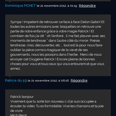
Dominique FICHET
Répondre
le 21 novembre 2012, à 01:19
Sympa ! Impatient de retrouver ce face à face Delon Gabin! Et
toutes les autres émissions avec lesquelles on retrouve une
partie de notre enfance grâce à votre magie Patrick ! Et
combien de fois j’ai dit ” oh l’enfoiré , il me fait pleurer avec ses
moments de tendresse ” dans l’autre côté du miroir. Poésie,
tendresse, rires, découvertes, etc … tout est là pour nous faire
oublier la pièce comico-tragique de la vie et de ses
gouvernants, nous les poissons dans l’herbe . Merci de nous
envoyer cet Oxygène Patrick ! Encore pleine de bonnes
choses pour vous et tous ceux qui vous entourent et que vous
aimez.
Patrice du 59
Répondre
le 21 novembre 2012, à 06:16
Patrick bonjour
Vivement que tu sorte ton nouveau c d je suis occupée a
écouter ta vidéo .Tu es formidable .Vive tes chansons et ta joie
de vivre
Mich Perot