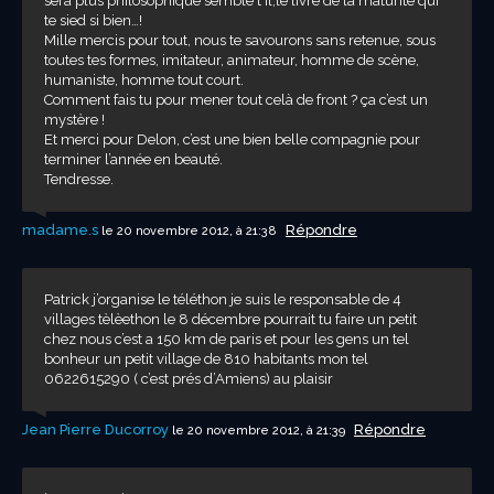
sera plus philosophique semble t il,le livre de la maturité qui
te sied si bien…!
Mille mercis pour tout, nous te savourons sans retenue, sous
toutes tes formes, imitateur, animateur, homme de scène,
humaniste, homme tout court.
Comment fais tu pour mener tout celà de front ? ça c’est un
mystère !
Et merci pour Delon, c’est une bien belle compagnie pour
terminer l’année en beauté.
Tendresse.
madame.s
Répondre
le 20 novembre 2012, à 21:38
Patrick j’organise le téléthon je suis le responsable de 4
villages tèlèethon le 8 décembre pourrait tu faire un petit
chez nous c’est a 150 km de paris et pour les gens un tel
bonheur un petit village de 810 habitants mon tel
0622615290 ( c’est prés d’Amiens) au plaisir
Jean Pierre Ducorroy
Répondre
le 20 novembre 2012, à 21:39