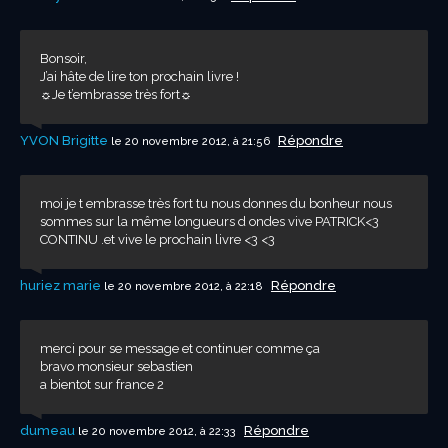
Bonsoir,
J’ai hâte de lire ton prochain livre !
☼Je t’embrasse très fort☼
YVON Brigitte
Répondre
le 20 novembre 2012, à 21:56
moi je t embrasse très fort tu nous donnes du bonheur nous
sommes sur la même longueurs d ondes vive PATRICK<3
CONTINU .et vive le prochain livre <3 <3
huriez marie
Répondre
le 20 novembre 2012, à 22:18
merci pour se message et continuer comme ça
bravo monsieur sebastien
a bientot sur france 2
dumeau
Répondre
le 20 novembre 2012, à 22:33