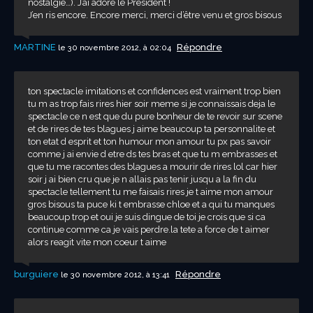
nostalgie…). J’ai adoré le Président !
J’en ris encore. Encore merci, merci d’être venu et gros bisous
MARTINE
Répondre
le 30 novembre 2012, à 02:04
ton spectacle imitations et confidences est vraiment trop bien
tu m as trop fais rires hier soir meme si je connaissais deja le
spectacle ce n est que du pure bonheur de te revoir sur scene
et de rires de tes blagues j aime beaucoup ta personnalite et
ton etat d esprit et ton humour mon amour tu px pas savoir
comme j ai envie d etre ds tes bras et que tu m embrasses et
que tu me racontes des blagues a mourir de rires lol car hier
soir j ai bien cru que je n allais pas tenir jusqu a la fin du
spectacle tellement tu me faisais rires je t aime mon amour
gros bisous ta puce ki t embrasse chloe et a qui tu manques
beaucoup trop et oui je suis dingue de toi je crois que si ca
continue comme ca je vais perdre.la tete a force de t aimer
alors reagit vite mon coeur t aime
burguiere
Répondre
le 30 novembre 2012, à 13:41