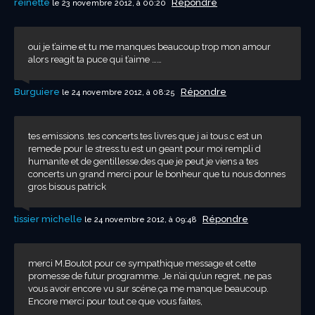
reinette
Répondre
le 23 novembre 2012, à 00:20
oui je t’aime et tu me manques beaucoup trop mon amour
alors reagit ta puce qui t’aime ……
Burguiere
Répondre
le 24 novembre 2012, à 08:25
tes emissions .tes concerts.tes livres que j ai tous.c est un
remede pour le stress.tu est un geant pour moi rempli d
humanite et de gentillesse.des que je peut je viens a tes
concerts un grand merci pour le bonheur que tu nous donnes
gros bisous patrick
tissier michelle
Répondre
le 24 novembre 2012, à 09:48
merci M.Boutot pour ce sympathique message et cette
promesse de futur programme. Je n’ai qu’un regret, ne pas
vous avoir encore vu sur scéne.ça me manque beaucoup.
Encore merci pour tout ce que vous faites,