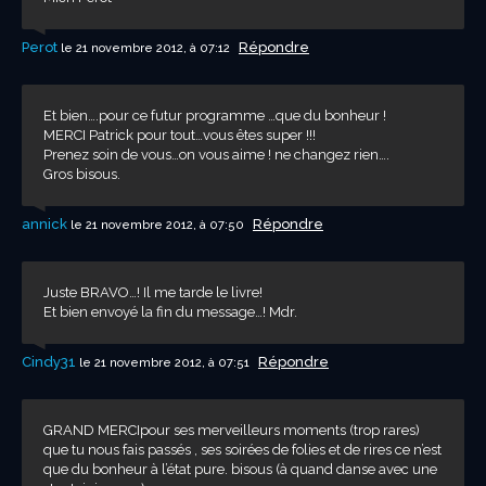
Perot
Répondre
le 21 novembre 2012, à 07:12
Et bien….pour ce futur programme …que du bonheur !
MERCI Patrick pour tout…vous êtes super !!!
Prenez soin de vous…on vous aime ! ne changez rien….
Gros bisous.
annick
Répondre
le 21 novembre 2012, à 07:50
Juste BRAVO…! Il me tarde le livre!
Et bien envoyé la fin du message…! Mdr.
Cindy31
Répondre
le 21 novembre 2012, à 07:51
GRAND MERCIpour ses merveilleurs moments (trop rares)
que tu nous fais passés , ses soirées de folies et de rires ce n’est
que du bonheur à l’état pure. bisous (à quand danse avec une