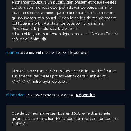
enchantent toujours un public, bien présent et fidèle ! Restez
toujours comme vous êtes, plein de vérités pures, comme
toutes ces belles années, que du bonheur face à ce monde
qui nous entoure si pourri lui de vilaineries, de mensonges et
politiqué à mort….. Au plaisir de vous voir ici, dans ma
Provence, et le public sera là avé vous !
A bientôt toujours sur l’écran déjà, sans souci ! Adécias Patrick
et à l’an qué vint ! 😉
manon
Répondre
le 20 novembre 2012, à 23:42
Merveilleux comme toujours! j’adore cette innovation “parler
aux internautes” de tes projets Patrick ça fait un bien fou
<3 <3 <3 <3 notre rayon de soleil !
Aline Rivet
Répondre
le 21 novembre 2012, à 00:02
Que de bonnes nouvelles ! Et si en 2013, je ne dois acheter
qu’un livre ce sera le tien. Merci pour ton rire, pour ton sourire.
à bientôt