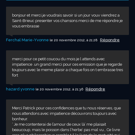
bonjour et merci,je voudrais savoir si un jour vouv viendrez a
Saint-Brieuc presenter vos chansons merci de me répondre je
vous embrasse
Ferchal Marie-Yvonne
Répondre
le 20 novembre 2012, à 21:28
merci pour ce petit coucou du mois je l attends avec
impatience .un grand merci pour ces emission que je regarde
toujours avec le meme plaisir a chaque fois on t embrasse tres
fort
hazard yvonne
Répondre
le 20 novembre 2012, à 21:36
Merci Patrick pour ces confidences que tu nous réserves, que
nous attendons avec impatience découvrons toujours avec
bonheur.
‘ Je me contenterai de l’amour de ceux là’ me plaisait
beaucoup, mais le poisson dans l’herbe’ pas mal vu… Ce livre