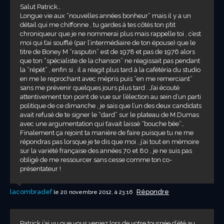
Salut Patrick…
Longue vie aux “nouvelles années bonheur” mais il y a un
détail qui me chiffonne , tu gardes à tes côtés ton p’tit
chroniqueur que je ne nommerai plus mais rappelle toi , c’est
moi qui t’ai soufflé (par l’intermédiaire de ton épouse) que le
titre de Boney M “rasputin” est de 1978 et pas de 1976 alors
que ton “spécialiste de la chanson” ne réagissait pas pendant
la “répèt” , enfin si , il a réagit plus tard à la cafétéria du studio
en me le reprochant avec mépris puis “en me remerciant”
sans me prévenir quelques jours plus tard . J’ai écouté
attentivement ton point de vue sur l’élection au sein d’un parti
politique de ce dimanche , je sais que l’un des deux candidats
avait refusé de te signer le “dard” sur le plateau de M.Dumas
avec une argumentation qui t’avait laissé “bouche bée”…
Finalement ça rejoint ta manière de faire puisque tu ne me
répondras pas lorsque je te dis que moi , j’ai tout en mémoire
sur la variété française des années 70 et 80 , je ne suis pas
obligé de me ressourcer sans cesse comme ton co-
présentateur !
lacombradef
Répondre
le 20 novembre 2012, à 23:16
Patrick,j’ai vu que vous veniez lors de votre tournée d’été au