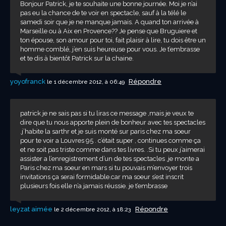
Bonjour Patrick, je te souhaite une bonne journée. Moi je n’ai
pas eu la chance de te voir en spectacle, sauf à la télé le
samedi soir que je ne manque jamais. A quand ton arrivée à
Marseille ou à Aix en Provence?? Je pense que Bruguiere et
ton épouse, son amour pour toi, fait plaisir à lire, tu dois être un
homme comblé, j’en suis heureuse pour vous. Je t’embrasse
et te dis à bientôt Patrick sur la chaine.
yoyofranck
Répondre
le 1 décembre 2012, à 06:49
patrick je ne sais pas si tu liras ce message ,mais je veux te
dire que tu nous apporte plein de bonheur avec tes spectacles
.j’habite la sarthr et je suis monté sur paris chez ma soeur
pour te voir a Louvres 95 . c’était super , continues comme ça
et ne soit pas triste comme dans tes livres. .Si tu peux j’aimerai
assister a l’enregistrement d’un de tes spectacles ,je monte a
Paris chez ma soeur en mars si tu pouvais m’envoyer trois
invitations ça serai formidable.car ma soeur s’est inscrit
plusieurs fois elle n’a jamais réussie. je t’embrasse
leyzat aimée
Répondre
le 2 décembre 2012, à 18:23