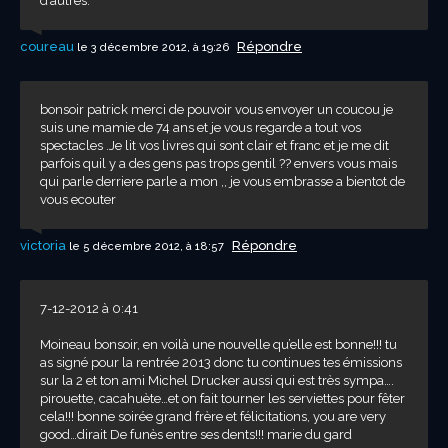
d’autres.
coureau
Répondre
le 3 décembre 2012, à 19:26
bonsoir patrick merci de pouvoir vous envoyer un coucou je
suis une mamie de 74 ans et je vous regarde a tout vos
spectacles .Je lit vos livres qui sont clair et franc et je me dit
parfois quil y a des gens pas trops gentil ?? envers vous mais
qui parle derriere parle a mon ,, je vous embrasse a bientot de
vous ecouter
victoria
Répondre
le 5 décembre 2012, à 18:57
7-12-2012 à 0:41
Moineau bonsoir, en voilà une nouvelle qu’elle est bonne!!! tu
as signé pour la rentrée 2013 donc tu continues tes émissions
sur la 2 et ton ami Michel Drucker aussi qui est très sympa….
pirouette, cacahuète…et on fait tourner les serviettes pour fêter
cela!!! bonne soirée grand frère et félicitations, you are very
good…dirait De funès entre ses dents!!! marie du gard