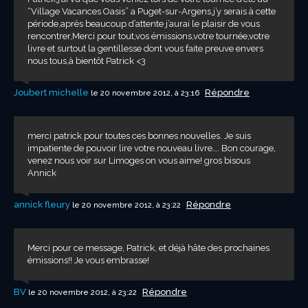
“Village Vacances Oasis” a Puget-sur-Argens,j’y serais à cette
période,après beaucoup d’attente j’aurai le plaisir de vous
rencontrer,Merci pour tout,vos émissions,votre tournée,votre
livre et surtout la gentillesse dont vous faite preuve envers
nous tous,à bientôt Patrick <3
Joubert michelle
Répondre
le 20 novembre 2012, à 23:16
merci patrick pour toutes ces bonnes nouvelles. Je suis
impatiente de pouvoir lire votre nouveau livre…. Bon courage,
venez nous voir sur Limoges on vous aime! gros bisous
Annick
annick fleury
Répondre
le 20 novembre 2012, à 23:22
Merci pour ce message, Patrick, et déjà hâte des prochaines
émissions!! Je vous embrasse!
BV
Répondre
le 20 novembre 2012, à 23:22