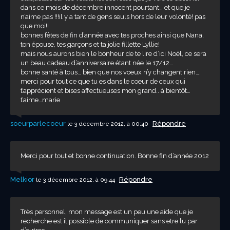
dans ce mois de décembre innocent pourtant… et que je
n’aime pas !!!il y a tant de gens seuls hors de leur volonté! pas
que moi!!
bonnes fêtes de fin d’année avec tes proches ainsi que Nana,
ton épouse, tes garçons et ta jolie fillette Lyllie!
mais nous aurons bien le bonheur de te lire d’ici Noël, ce sera
un beau cadeau d’anniversaire étant née le 17/12…
bonne santé à tous… bien que nos voeux n’y changent rien….
merci pour tout ce que tu es dans le coeur de ceux qui
t’apprécient et bises affectueuses mon grand.. à bientôt…
t’aime…marie
soeurparlecoeur
Répondre
le 3 décembre 2012, à 00:40
Merci pour tout et bonne continuation. Bonne fin d’année 2012
Melkior
Répondre
le 3 décembre 2012, à 09:44
Très personnel, mon message est un peu une aide que je
recherche est il possible de communiquer sans etre lu par