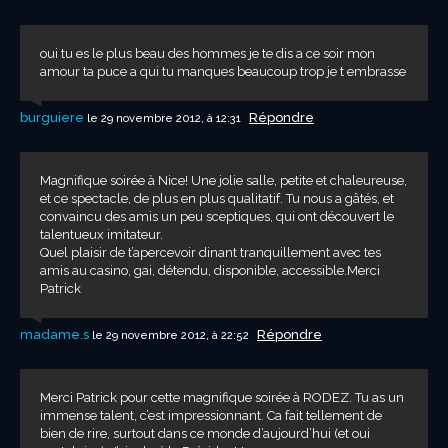
oui tu es le plus beau des hommes je te dis a ce soir mon
amour ta puce a qui tu manques beaucoup trop je t embrasse
burguiere
Répondre
le 29 novembre 2012, à 12:31
Magnifique soirée à Nice! Une jolie salle, petite et chaleureuse,
et ce spectacle, de plus en plus qualitatif. Tu nous a gâtés, et
convaincu des amis un peu sceptiques, qui ont découvert le
talentueux imitateur.
Quel plaisir de t’apercevoir dinant tranquillement avec tes
amis au casino, gai, détendu, disponible, accessible.Merci
Patrick
madame.s
Répondre
le 29 novembre 2012, à 22:52
Merci Patrick pour cette magnifique soirée à RODEZ. Tu as un
immense talent, c’est impressionnant. Ca fait tellement de
bien de rire, surtout dans ce monde d’aujourd’hui (et oui