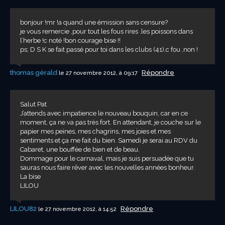
bonjour !mr !a quand une émission sans censure?
je vous remercie ,pour tout les fous rires .les poissons dans
l’herbe !c noté !bon courage bise !!
ps; D S K se fait passé pour toi dans les clubs (41),c fou ,non !
thomas gérald
Répondre
le 27 novembre 2012, à 09:17
Salut Pat
J’attends avec impatience le nouveau bouquin, car en ce
moment, ça ne va pas très fort. En attendant, je couche sur le
papier mes peines, mes chagrins, mes joies et mes
sentiments et ça me fait du bien. Samedi je serai au RDV du
Cabaret, une bouffée de bien et de beau.
Dommage pour le carnaval, mais je suis persuadée que tu
sauras nous faire rêver avec les nouvelles années bonheur.
La bise
LILOU
LILOU82
Répondre
le 27 novembre 2012, à 14:52