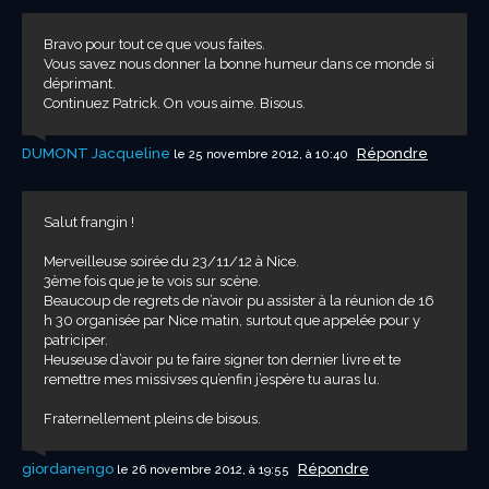
Bravo pour tout ce que vous faites.
Vous savez nous donner la bonne humeur dans ce monde si
déprimant.
Continuez Patrick. On vous aime. Bisous.
DUMONT Jacqueline
Répondre
le 25 novembre 2012, à 10:40
Salut frangin !
Merveilleuse soirée du 23/11/12 à Nice.
3ème fois que je te vois sur scène.
Beaucoup de regrets de n’avoir pu assister à la réunion de 16
h 30 organisée par Nice matin, surtout que appelée pour y
patriciper.
Heuseuse d’avoir pu te faire signer ton dernier livre et te
remettre mes missivses qu’enfin j’espère tu auras lu.
Fraternellement pleins de bisous.
giordanengo
Répondre
le 26 novembre 2012, à 19:55