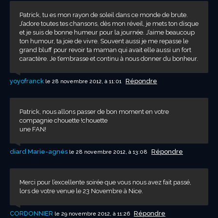
Patrick, tu es mon rayon de soleil dans ce monde de brute.
J’adore toutes tes chansons, dès mon réveil, je mets ton disque
et je suis de bonne humeur pour la journée. J’aime beaucoup
ton humour, ta joie de vivre. Souvent aussi je me repasse le
grand bluff pour revoir ta maman qui avait elle aussi un fort
caractère. Je t’embrasse et continu à nous donner du bonheur.
yoyofranck
Répondre
le 28 novembre 2012, à 11:01
Patrick, nous allons passer de bon moment en votre
compagnie chouette !chouette
une FAN!
diard Marie-agnés
Répondre
le 28 novembre 2012, à 13:08
Merci pour l’excellente soirée que vous nous avez fait passé,
lors de votre venue le 23 Novembre à Nice.
CORDONNIER
Répondre
le 29 novembre 2012, à 11:26