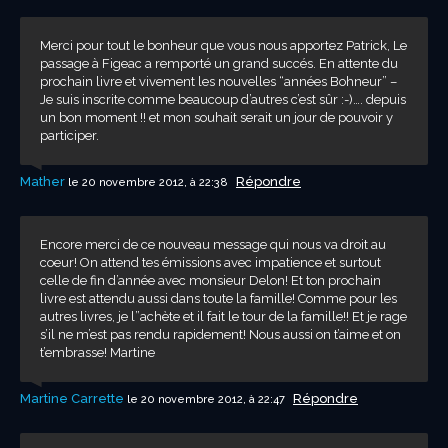
Merci pour tout le bonheur que vous nous apportez Patrick, Le
passage à Figeac a remporté un grand succés. En attente du
prochain livre et vivement les nouvelles “années Bohneur” –
Je suis inscrite comme beaucoup d’autres c’est sûr :-)…. depuis
un bon moment !! et mon souhait serait un jour de pouvoir y
participer.
Mather
Répondre
le 20 novembre 2012, à 22:38
Encore merci de ce nouveau message qui nous va droit au
coeur! On attend tes émissions avec impatience et surtout
celle de fin d’année avec monsieur Delon! Et ton prochain
livre est attendu aussi dans toute la famille! Comme pour les
autres livres, je l”achète et il fait le tour de la famille!! Et je rage
s’il ne m’est pas rendu rapidement! Nous aussi on t’aime et on
t’embrasse! Martine
Martine Carrette
Répondre
le 20 novembre 2012, à 22:47