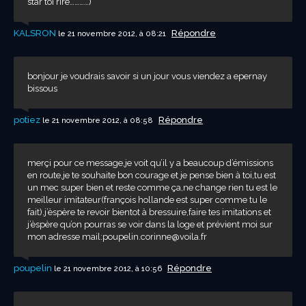
star toi rire…………)
KALSRON
Répondre
le 21 novembre 2012, à 08:21
bonjour je voudrais savoir si un jour vous viendez a epernay
bissous
potiez
Répondre
le 21 novembre 2012, à 08:58
merçi pour ce message,je voit qu’il y a beaucoup d’émissions
en route,je te souhaite bon courage et je pense bien à toi,tu est
un mec super bien et reste comme ça,ne change rien tu est le
meilleur imitateur(françois hollande est super comme tu le
fait).j’èspère te revoir bientot à bressuire,faire tes imitations et
j’èspère qu’on pourras se voir dans la loge et prévient moi sur
mon adresse mail:
poupelin.corinne@voila.fr
poupelin
Répondre
le 21 novembre 2012, à 10:56