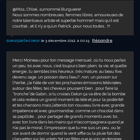
@Miss…Chloé…surnommé Burguiere!
Nous sommes nombreuses, femmes libres, amoureuses de
notre talentueux artiste et superbe homme!! mais qu’il est
courtisé….et il n’y a qu’un Patrick…pour nous toutes….!!!
soeurparlecoeur
Répondre
le 3 décembre 2012, à 00:15
Merci Moineau pour ton message mensuel…où tu nous parles
un peu, toi avec nous…c’est toujours bien plein, ta vie, et quelle
énergie…tu sembles très heureux, très mature, au beau fixe,
devenu sage, un poisson dans l’eau?…non, un poisson sur
l’herbe…j’ai hâte de voir tes prochaines émissions télévisées,
autour des fêtes, tes cheveux poussent bien , pour faire la
“tronche”de Gabin…si tu croises Delon ça va être de la bombe
et cela restera un grand moment de télé et pour la postérité!
et tes chansons mais j’attends ton nouveau livre avec grande
impatience et avec gourmandise…comme un chocolat dans
sa papillote…. pour partager de grands moments avec toi…
avec ton livre dans les mains qui m’accompagnera quand je
n’ai pas le moral, l’impression que tu me suis un peu…ou le
soir avant de dormir quand le vent siffle ou la pluie fait des
claquettes sur les volets !!et ces fêtes que je vois se dessiner