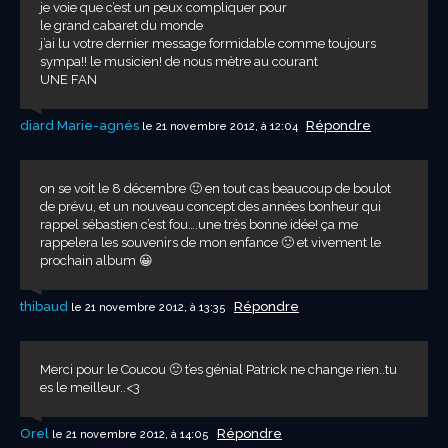
je voie que c’est un peux compliquer pour
le grand cabaret du monde
j’ai lu votre dernier message formidable comme toujours
sympa!! le musicien! de nous mètre au courant
UNE FAN
diard Marie-agnés
Répondre
le 21 novembre 2012, à 12:04
on se voit le 8 décembre 🙂 en tout cas beaucoup de boulot
de prévu, et un nouveau concept des années bonheur qui
rappel sébastien c’est fou….une très bonne idée! ça me
rappelera les souvenirs de mon enfance 🙂 et vivement le
prochain album 😀
thibaud
Répondre
le 21 novembre 2012, à 13:35
Merci pour le Coucou 🙂 t’es génial Patrick ne change rien..tu
es le meilleur..<3
Orel
Répondre
le 21 novembre 2012, à 14:05