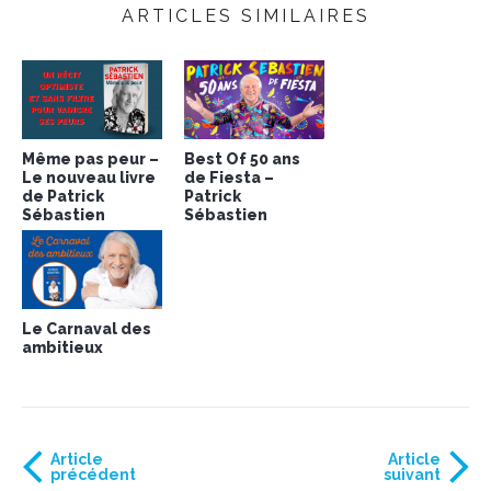
ARTICLES SIMILAIRES
Même pas peur –
Best Of 50 ans
Le nouveau livre
de Fiesta –
de Patrick
Patrick
Sébastien
Sébastien
Le Carnaval des
ambitieux
Article
Article
précédent
suivant