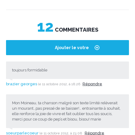
12
COMMENTAIRES
Ajouter le votre
toujours formidable
brazier georges
Répondre
le 11 octobre 2012, à 18:26
Mon Moineau, ta chanson malgré son texte limité relèverait
un mourant…pas pressé de se baisser!… entrainante à souhait,
elle renforce la joie de vivre et fait oublier tous les soucis,
merci pour ce coup de pep’s et bisou, bisou! marie
soeurparlecoeur
Répondre
le 11 octobre 2012, à 23:08