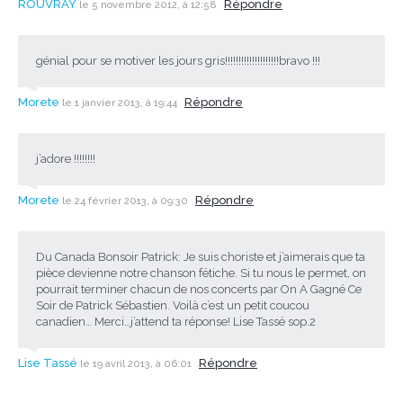
ROUVRAY
Répondre
le 5 novembre 2012, à 12:58
génial pour se motiver les jours gris!!!!!!!!!!!!!!!!!!!!bravo !!!
Morete
Répondre
le 1 janvier 2013, à 19:44
j’adore !!!!!!!!
Morete
Répondre
le 24 février 2013, à 09:30
Du Canada Bonsoir Patrick: Je suis choriste et j’aimerais que ta
pièce devienne notre chanson fétiche. Si tu nous le permet, on
pourrait terminer chacun de nos concerts par On A Gagné Ce
Soir de Patrick Sébastien. Voilà c’est un petit coucou
canadien… Merci…j’attend ta réponse! Lise Tassé sop.2
Lise Tassé
Répondre
le 19 avril 2013, à 06:01