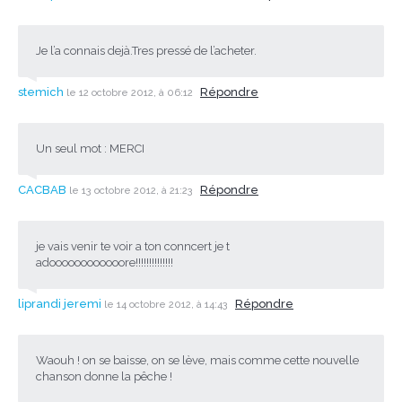
Je l’a connais dejà.Tres pressé de l’acheter.
stemich
Répondre
le 12 octobre 2012, à 06:12
Un seul mot : MERCI
CACBAB
Répondre
le 13 octobre 2012, à 21:23
je vais venir te voir a ton conncert je t
adoooooooooooore!!!!!!!!!!!!!!
liprandi jeremi
Répondre
le 14 octobre 2012, à 14:43
Waouh ! on se baisse, on se lève, mais comme cette nouvelle
chanson donne la pêche !