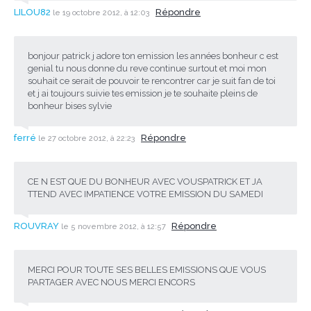
LILOU82
Répondre
le 19 octobre 2012, à 12:03
bonjour patrick j adore ton emission les années bonheur c est
genial tu nous donne du reve continue surtout et moi mon
souhait ce serait de pouvoir te rencontrer car je suit fan de toi
et j ai toujours suivie tes emission je te souhaite pleins de
bonheur bises sylvie
ferré
Répondre
le 27 octobre 2012, à 22:23
CE N EST QUE DU BONHEUR AVEC VOUSPATRICK ET JA
TTEND AVEC IMPATIENCE VOTRE EMISSION DU SAMEDI
ROUVRAY
Répondre
le 5 novembre 2012, à 12:57
MERCI POUR TOUTE SES BELLES EMISSIONS QUE VOUS
PARTAGER AVEC NOUS MERCI ENCORS