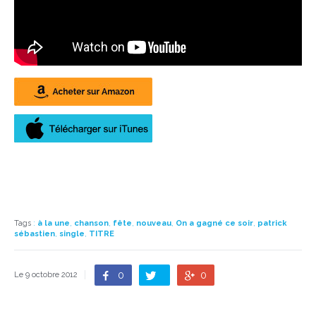
Tags
:
à la une
,
chanson
,
fête
,
nouveau
,
On a gagné ce soir
,
patrick
sébastien
,
single
,
TITRE
0
0
Le 9 octobre 2012