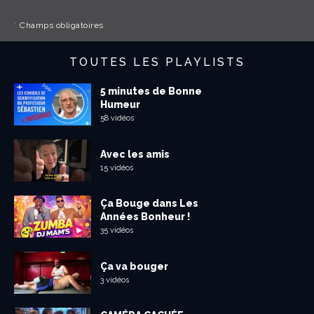
*
Champs obligatoires
TOUTES LES PLAYLISTS
5 minutes de Bonne
Humeur
58 vidéos
Avec les amis
15 vidéos
Ça Bouge dans Les
Années Bonheur !
35 vidéos
Ça va bouger
3 vidéos