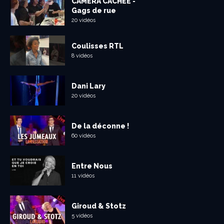
CAMÉRA CACHÉE -
Gags de rue
20 vidéos
Coulisses RTL
8 vidéos
Dani Lary
20 vidéos
De la déconne !
60 vidéos
Entre Nous
11 vidéos
Giroud & Stotz
5 vidéos