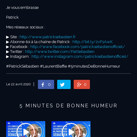
Je vous embrasse
Patrick
Mes réseaux sociaux :
▶︎ Site :
http://www.patricksebastien.fr
▶︎ Abonne-toi à la chaîne de Patrick :
http://bit.ly/2vFsAwK
▶︎ Facebook :
http://www.facebook.com/patricksebastienofficiel/
▶︎ Twitter :
http://www.twitter.com/PatSebastien
▶︎ Instagram :
http://www.instagram.com/patricksebastienofficiel/
#PatrickSébastien #LaurentBaffie #5minutesDeBonneHumeur
0
0
Le 22 avril 2020
5 MINUTES DE BONNE HUMEUR