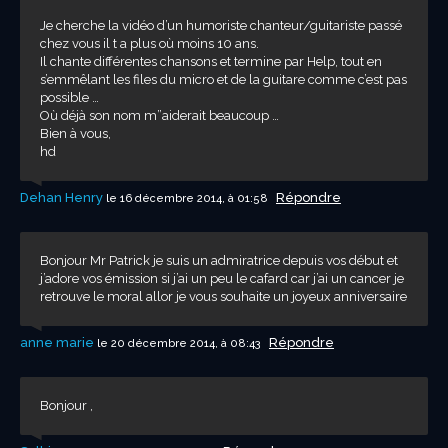
Je cherche la vidéo d’un humoriste chanteur/guitariste passé
chez vous il t a plus où moins 10 ans.
Il chante différentes chansons et termine par Help, tout en
s’emmêlant les files du micro et de la guitare comme c’est pas
possible …
Où déjà son nom m”aiderait beaucoup …
Bien à vous,
hd
Dehan Henry
Répondre
le 16 décembre 2014, à 01:58
Bonjour Mr Patrick je suis un admiratrice depuis vos début et
j’adore vos émission si j’ai un peu le cafard car j’ai un cancer je
retrouve le moral allor je vous souhaite un joyeux anniversaire
anne marie
Répondre
le 20 décembre 2014, à 08:43
Bonjour ,