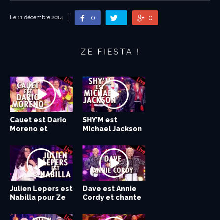
0
0
Le 11 décembre 2014
ZE FIESTA !
Cauet est Dario
SHY’M est
Moreno et
Michael Jackson
chante Brigitte...
et chante BAD...
Julien Lepers est
Dave est Annie
Nabilla pour Ze
Cordy et chante
Fiesta de...
la bonne du...