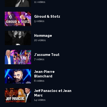
11 vidéos
Giroud & Stotz
5 vidéos
Hommage
20 vidéos
J'assume Tout
7 vidéos
Jean-Pierre
Blanchard
6 vidéos
Jeff Panacloc et Jean
Marc
14 vidéos