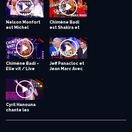
Nelson Monfort
Chimène Badi
est Michel
est Shakira et
Polnareff et
chante Waka
chante...
Waka...
Chimène Badi –
Jeff Panacloc et
Elle vit / Live
Jean Marc Avec
dans Ze...
Patrick...
Cyril Hanouna
chante les
sardines en
Conchita...