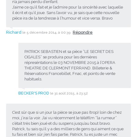
n’a jamais perdu d’enfant.
J’aime ce qu’il fait et je l’admire pour la sincérité avec laquelle
il écrit et qu’il joue. Sans l’avoir vu, je sais que cette nouvelle
pièce ira de la tendresse à l’humour et vice versa. Bravo
Richard
Répondre
le 5 décembre 2014, à 00:39
PATRICK SEBASTIEN et sa pièce “LE SECRET DES
CIGALES” se produira pour les dernières
répreséntations le 03 NOVEMBRE 2015 à l’OPERA
THEATRE DE CLERMONT FERRAND. Billeterie &
Réservations Francebillet, Fnac, et points de vente
habituels.
BECKER'S PROD
le 31 août 2015, à 23:52
C’est sûr que si un jour la pièce se joue pas (trop) loin de chez
moi, j’irai la voir. J’ai vu récemment le téléfilm “la rumeur”
c’était très bien joué et du suspens jusqu’au bout bravo.
Patrick, tu sais qu’il y a des milliers de gens qui aiment ce que
tu fais et bien sûr j’en fais partie, Patrick, tu es juste un mec