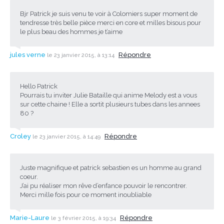
Bjr Patrick je suis venu te voir à Colomiers super moment de
tendresse très belle pièce merci en core et milles bisous pour
le plus beau des hommes je t’aime
jules verne
Répondre
le 23 janvier 2015, à 13:14
Hello Patrick
Pourrais tu inviter Julie Bataille qui anime Melody est a vous
sur cette chaine ! Elle a sortit plusieurs tubes dans les annees
80 ?
Croley
Répondre
le 23 janvier 2015, à 14:49
Juste magnifique et patrick sebastien es un homme au grand
coeur.
J’ai pu réaliser mon rêve d’enfance pouvoir le rencontrer.
Merci mille fois pour ce moment inoubliable
Marie-Laure
Répondre
le 3 février 2015, à 19:34