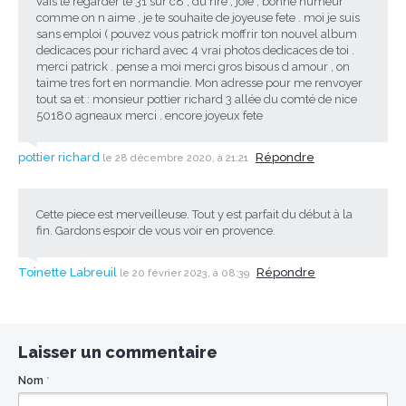
vais te regarder le 31 sur c8 , du rire , joie , bonne humeur
comme on n aime , je te souhaite de joyeuse fete . moi je suis
sans emploi ( pouvez vous patrick moffrir ton nouvel album
dedicaces pour richard avec 4 vrai photos dedicaces de toi .
merci patrick . pense a moi merci gros bisous d amour , on
taime tres fort en normandie. Mon adresse pour me renvoyer
tout sa et : monsieur pottier richard 3 allée du comté de nice
50180 agneaux merci . encore joyeux fete
pottier richard
Répondre
le 28 décembre 2020, à 21:21
Cette piece est merveilleuse. Tout y est parfait du début à la
fin. Gardons espoir de vous voir en provence.
Toinette Labreuil
Répondre
le 20 février 2023, à 08:39
Laisser un commentaire
Nom
*