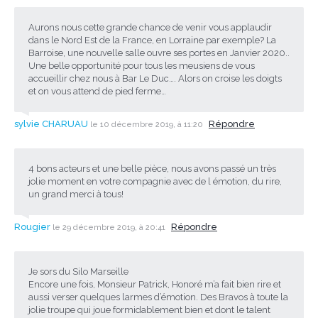
Aurons nous cette grande chance de venir vous applaudir
dans le Nord Est de la France, en Lorraine par exemple? La
Barroise, une nouvelle salle ouvre ses portes en Janvier 2020..
Une belle opportunité pour tous les meusiens de vous
accueillir chez nous à Bar Le Duc…. Alors on croise les doigts
et on vous attend de pied ferme…
sylvie CHARUAU
Répondre
le 10 décembre 2019, à 11:20
4 bons acteurs et une belle pièce, nous avons passé un très
jolie moment en votre compagnie avec de l émotion, du rire,
un grand merci à tous!
Rougier
Répondre
le 29 décembre 2019, à 20:41
Je sors du Silo Marseille
Encore une fois, Monsieur Patrick, Honoré m’a fait bien rire et
aussi verser quelques larmes d’émotion. Des Bravos à toute la
jolie troupe qui joue formidablement bien et dont le talent