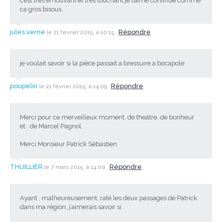
c’est tres emouvant et tres touchant je t’aime continue comme
ca gros bisous
jules verne
Répondre
le 21 février 2015, à 10:15
je voulait savoir si la pièce passait a bressuire a bocapole
poupelin
Répondre
le 21 février 2015, à 14:09
Merci pour ce merveilleux moment, de theâtre, de bonheur
et.. de Marcel Pagnol.
Merci Monsieur Patrick Sébastien
THUILLIER
Répondre
le 7 mars 2015, à 14:00
Ayant , malheureusement, raté les deux passages de Patrick
dans ma région, j’aimerais savoir si :