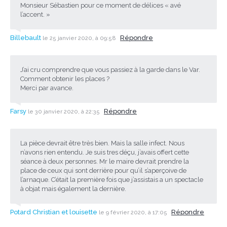
Monsieur Sébastien pour ce moment de délices « avé
l’accent. »
Billebault
Répondre
le 25 janvier 2020, à 09:58
J’ai cru comprendre que vous passiez à la garde dans le Var.
Comment obtenir les places ?
Merci par avance.
Farsy
Répondre
le 30 janvier 2020, à 22:35
La pièce devrait être très bien. Mais la salle infect. Nous
n’avons rien entendu. Je suis tres déçu, j’avais offert cette
séance à deux personnes. Mr le maire devrait prendre la
place de ceux qui sont derrière pour qu’il s’aperçoive de
l’arnaque. C’était la première fois que j’assistais a un spectacle
à objat mais également la dernière.
Potard Christian et louisette
Répondre
le 9 février 2020, à 17:05