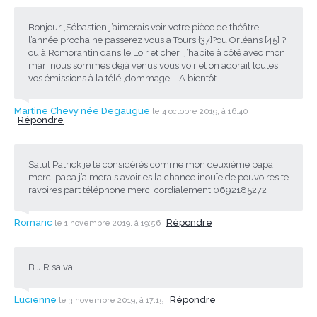
Bonjour ,Sébastien j’aimerais voir votre pièce de théâtre
l’année prochaine passerez vous a Tours {37}?ou Orléans {45} ?
ou à Romorantin dans le Loir et cher ,j’habite à côté avec mon
mari nous sommes déjà venus vous voir et on adorait toutes
vos émissions à la télé ,dommage…. A bientôt
Martine Chevy née Degaugue
le 4 octobre 2019, à 16:40
Répondre
Salut Patrick je te considérés comme mon deuxième papa
merci papa j’aimerais avoir es la chance inouïe de pouvoires te
ravoires part téléphone merci cordialement 0692185272
Romaric
Répondre
le 1 novembre 2019, à 19:56
B J R sa va
Lucienne
Répondre
le 3 novembre 2019, à 17:15