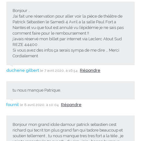
Bonjour ..
J’ai fait une réservation pour aller voir la pièce de théâtre de
Patrick Sébastien le Samedi 4 Avril a la salle Paul Fort a
Nantes et vu que tout est annulé vu l’épidémie je ne sais pas
comment faire pour le remboursement !!
j’avais réservé mon billet par internet via Leclerc Atout Sud
REZE 44400 .
Si vous avez des infos ça serais sympa de me dire … Merci
Cordialement
duchene gilbert
Répondre
le 7 avril 2020, à 16:54
tu nous manque Patrique.
fournil
Répondre
le 8 avril 2020, à 10:04
Bonjour mon grand idole damour patrick sebastien cest
richard qui tecrit ton plus grand fan qui tadore beaucoup et
soutien tellement , tu nous manque tres tres fort a la téle , je