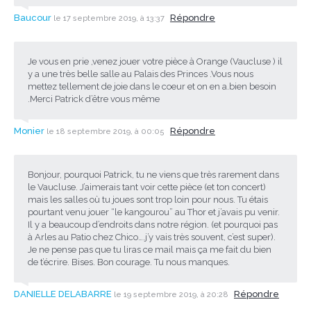
Baucour
Répondre
le 17 septembre 2019, à 13:37
Je vous en prie ,venez jouer votre pièce à Orange (Vaucluse ) il
y a une très belle salle au Palais des Princes .Vous nous
mettez tellement de joie dans le coeur et on en a.bien besoin
.Merci Patrick d’être vous même
Monier
Répondre
le 18 septembre 2019, à 00:05
Bonjour, pourquoi Patrick, tu ne viens que très rarement dans
le Vaucluse. J’aimerais tant voir cette pièce (et ton concert)
mais les salles où tu joues sont trop loin pour nous. Tu étais
pourtant venu jouer “le kangourou” au Thor et j’avais pu venir.
Il y a beaucoup d’endroits dans notre région. (et pourquoi pas
à Arles au Patio chez Chico….j’y vais très souvent, c’est super).
Je ne pense pas que tu liras ce mail mais ça me fait du bien
de t’écrire. Bises. Bon courage. Tu nous manques.
DANIELLE DELABARRE
Répondre
le 19 septembre 2019, à 20:28