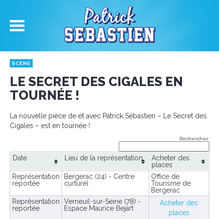
SCÈNE
LE SECRET DES CIGALES EN
TOURNÉE !
La nouvelle pièce de et avec Patrick Sébastien – Le Secret des
Cigales – est en tournée !
Rechercher:
Date
Lieu de la représentation
Acheter des
places
Représentation
Bergerac (24) - Centre
Office de
reportée
curturel
Tourisme de
Bergerac
Représentation
Verneuil-sur-Seine (78) -
Acheter des
reportée
Espace Maurice Bejart
places