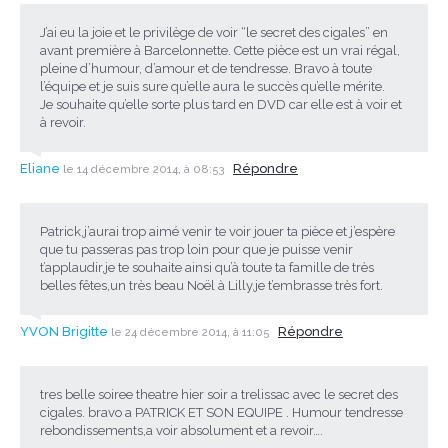
J’ai eu la joie et le privilège de voir “le secret des cigales” en
avant première à Barcelonnette. Cette pièce est un vrai régal,
pleine d’humour, d’amour et de tendresse. Bravo à toute
l’équipe et je suis sure qu’elle aura le succès qu’elle mérite.
Je souhaite qu’elle sorte plus tard en DVD car elle est à voir et
à revoir.
Eliane
Répondre
le 14 décembre 2014, à 08:53
Patrick,j’aurai trop aimé venir te voir jouer ta pièce et j’espère
que tu passeras pas trop loin pour que je puisse venir
t’applaudir,je te souhaite ainsi qu’à toute ta famille de très
belles fêtes,un très beau Noël à Lilly,je t’embrasse très fort.
YVON Brigitte
Répondre
le 24 décembre 2014, à 11:05
tres belle soiree theatre hier soir a trelissac avec le secret des
cigales. bravo a PATRICK ET SON EQUIPE . Humour tendresse
rebondissements,a voir absolument et a revoir….