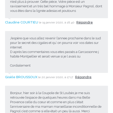
n’est plus à prouver. Cette pièce, Votre pièce est un
ravissement et un très bel hommage à Monsieur Pagnol, dont
vous êtes dans la lignée adesias et poutouns
Claudine COURTIEU
Répondre
le 19 janvier 2020, à 18:40
J’espère que vous allez revenir l’annee prochaine dans le sud
pour le secret des cigales et qu’ on pourra voir vos dates sur
internet.
D après les commentaires vous etes passés a Carcassonne j
habite Montpellier et serait venue si je l avais su
Cordialement
Gisèle BROUSSOUX
Répondre
le 20 janvier 2020, à 17:17
Bonjour, hier soir à la Coupole de St Loubès je me suis
retrouvée l’espace de quelques heures dans ma Belle
Provence celle du cœur et comme en plus c’était
l’anniversaire de ma maman marseillaise inconditionnelle de
Pagnol c’est comme si elle était un peu là aussi. Merci