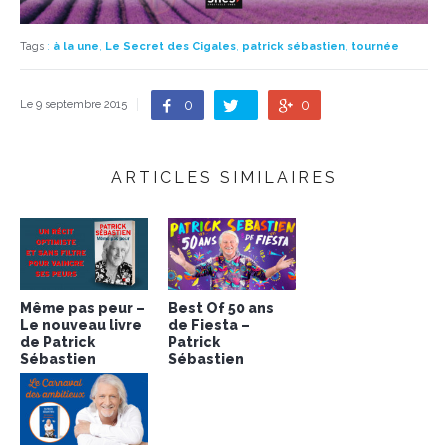
Tags
:
à la une
,
Le Secret des Cigales
,
patrick sébastien
,
tournée
0
0
Le 9 septembre 2015
ARTICLES SIMILAIRES
Même pas peur –
Best Of 50 ans
Le nouveau livre
de Fiesta –
de Patrick
Patrick
Sébastien
Sébastien