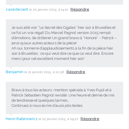
cazedevant
Répondre
le 20 janvier 2015, à 14:21
Je suis allé voir “Le Secret des Cigales” hier soir à Bruxelles et
ce fut un vrai régal! Du Marcel Pagnol version 2015 rempli
d’émotions, de drôlerie! Un grand bravo à “Honoré” – Patrick –
ainsi qu’aux autres acteurs de la pièce!
Ah oui, tonnerre d’applaudissements à la fin de la pièce hier
soir à Bruxelles : ce qui veut dire ce que ca veut dire. Encore
merci pour cet excellent moment hier soir!
Benjamin
Répondre
le 21 janvier 2015, à 10:38
Bravo à tous les acteurs. mention spéciale à Yves Pujol et à
Patrick Sebastien.Pagnol revisité. Une heure et demie de rire
de tendresse et quelques larmes…
Continuez à nous écrire d’aussi jolis textes
Henri Rabinowicz
Répondre
le 22 janvier 2015, à 09:27