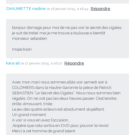
CHAUMETTE nadine
Répondre
le 16 janvier 2015, à 16:54
bonjour domage pour moi de ne pas voir le secret des cigales
je suit de trebe’ mai je me trouve a toulouse a bientôt
monsieur sebastien
mojackson
kara ali
Répondre
le 17 janvier 2015, à 16:10
Avec mon mari nous sommes allés voir samedi soir à
COLOMIERS dans la Hautre-Garonne la pièce de Patrick
SEBASTIEN “Le Secret des Cigales”. Nous nous sommes bien
régalés. On ne voit pas les deux heures passer. C’est tendre,
drôle, émouvant, triste.
Le jeu des quatre acteurs est absolument stupéfiant.
Un grand moment.
A voir si vous en avez l’occasion.,
J’espère que cela sortira en DVD pour pouvoir le revoir.
Merci à cet homme de grand talent.