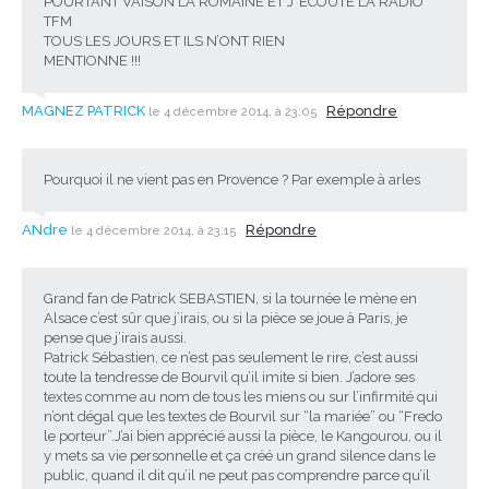
POURTANT VAISON LA ROMAINE ET J’ ECOUTE LA RADIO
TFM
TOUS LES JOURS ET ILS N’ONT RIEN
MENTIONNE !!!
MAGNEZ PATRICK
Répondre
le 4 décembre 2014, à 23:05
Pourquoi il ne vient pas en Provence ? Par exemple à arles
ANdre
Répondre
le 4 décembre 2014, à 23:15
Grand fan de Patrick SEBASTIEN, si la tournée le mène en
Alsace c’est sûr que j’irais, ou si la pièce se joue à Paris, je
pense que j’irais aussi.
Patrick Sébastien, ce n’est pas seulement le rire, c’est aussi
toute la tendresse de Bourvil qu’il imite si bien. J’adore ses
textes comme au nom de tous les miens ou sur l’infirmité qui
n’ont dégal que les textes de Bourvil sur “la mariée” ou “Fredo
le porteur”.J’ai bien apprécié aussi la pièce, le Kangourou, ou il
y mets sa vie personnelle et ça créé un grand silence dans le
public, quand il dit qu’il ne peut pas comprendre parce qu’il