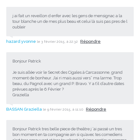
j ai fait un reveillon d enfer avec les gens de mensignac a la
tour blanche un de mes plus beau et celui là suis pas pres de l
oubleir
hazard yvonne
Répondre
le 3 février 2015, à 22:32
Bonjour Patrick
Je suis allée voir le Secret des Cigales à Carcassonne, grand
moment de bonheur. J’ai ri mais aussi vers” ma larme. Trop
beau, du Pagnol avec un grand P. Bravo. Y a t’il d’autre dates
prévues après le 6 Février ?
Graziella
BASSAN Graziella
Répondre
le 9 février 2015, à 11:10
Bonjour Patrick tres belle piece de theâtre j ‘ai passé un tres
bon moment en ta compagnie ain si qu’avec tes comediens