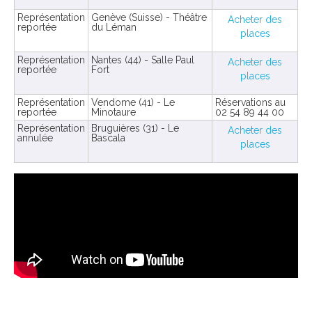
Représentation
Genève (Suisse) - Théâtre
Acheter des
reportée
du Léman
places
Représentation
Nantes (44) - Salle Paul
Acheter des
reportée
Fort
places
Représentation
Vendome (41) - Le
Réservations au
reportée
Minotaure
02 54 89 44 00
Représentation
Bruguières (31) - Le
Acheter des
annulée
Bascala
places