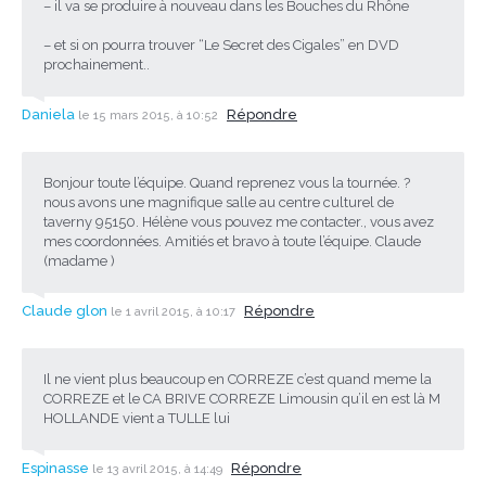
– il va se produire à nouveau dans les Bouches du Rhône
– et si on pourra trouver “Le Secret des Cigales” en DVD
prochainement..
Daniela
Répondre
le 15 mars 2015, à 10:52
Bonjour toute l’équipe. Quand reprenez vous la tournée. ?
nous avons une magnifique salle au centre culturel de
taverny 95150. Hélène vous pouvez me contacter., vous avez
mes coordonnées. Amitiés et bravo à toute l’équipe. Claude
(madame )
Claude glon
Répondre
le 1 avril 2015, à 10:17
Il ne vient plus beaucoup en CORREZE c’est quand meme la
CORREZE et le CA BRIVE CORREZE Limousin qu’il en est là M
HOLLANDE vient a TULLE lui
Espinasse
Répondre
le 13 avril 2015, à 14:49