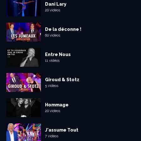
Dani Lary
20 vidéos
De la déconne !
60 vidéos
Entre Nous
11 vidéos
Giroud & Stotz
5 vidéos
Hommage
20 vidéos
J'assume Tout
7 vidéos