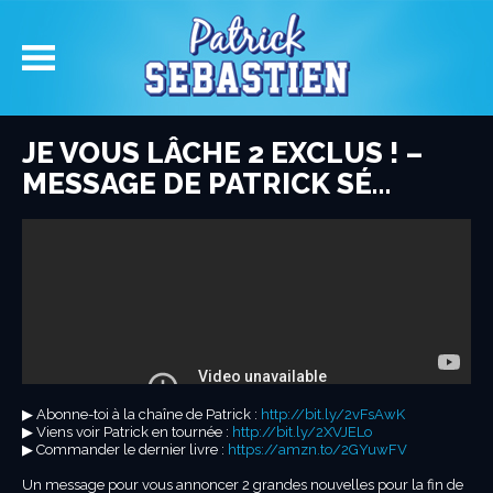
JE VOUS LÂCHE 2 EXCLUS ! –
MESSAGE DE PATRICK SÉ…
▶︎ Abonne-toi à la chaîne de Patrick :
http://bit.ly/2vFsAwK
▶︎ Viens voir Patrick en tournée :
http://bit.ly/2XVJELo
▶︎ Commander le dernier livre :
https://amzn.to/2GYuwFV
Un message pour vous annoncer 2 grandes nouvelles pour la fin de