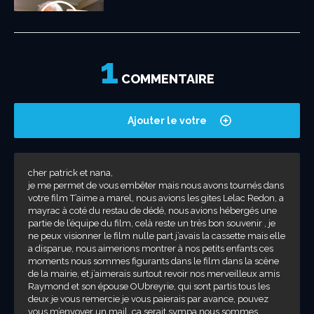
1
Même pas peur –
En pleine forme !
La nouvelle
L’actualité de la
Dans les
De l’espoir –
Je vais très bien
ON DÉGOUPILLE !
Le plus beau
Vive le sud de la
Allez les bleus !!!
Et si on était
Patrick
Message pour
Message de
Message aux
Message aux
Message aux
Le nouveau livre
collection est
rentrée !
coulisses de la
Message de
!!!
Mon prochain
métier du monde
France –
Message de
bienveillant –...
Sébastien – Le
les fêtes –
Patrick
internautes –
internautes –
internautes –
COMMENTAIRE
de...
arrivée !
tournée –...
Patrick...
Album !
! –...
Message de...
Patrick...
Bilan de Santé...
Patrick...
Sébastien en
Patrick...
Patrick...
Patrick...
direct de...
Ajouter le votre
cher patrick et nana,
je me permet de vous embêter mais nous avons tournés dans
votre film T’aime a marel, nous avions les gites Lelac Redon, a
mayrac à coté du restau de dédé, nous avions hébergés une
partie de l’équipe du film, celà reste un très bon souvenir , je
ne peux visionner le film nulle part j’avais la cassette mais elle
a disparue, nous aimerions montrer à nos petits enfants ces
moments nous sommes figurants dans le film dans la scène
de la mairie, et j’aimerais surtout revoir nos merveilleux amis
Raymond et son épouse OUbreyrie, qui sont partis tous les
deux je vous remercie je vous paierais par avance, pouvez
vous m’envoyer un mail, ça serait sympa nous sommes