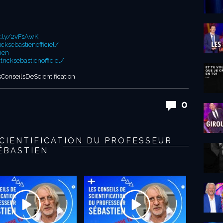
it.ly/2vFsAwK
ksebastienofficiel/
ien
icksebastienofficiel/
ConseilsDeScientification
0
SCIENTIFICATION DU PROFESSEUR
ÉBASTIEN