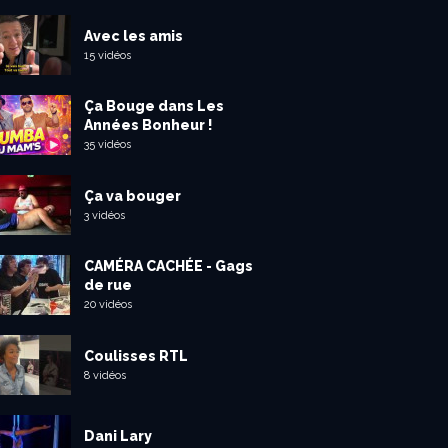
Avec les amis
15 vidéos
Ça Bouge dans Les
Années Bonheur !
35 vidéos
Ça va bouger
3 vidéos
CAMÉRA CACHÉE - Gags
de rue
20 vidéos
Coulisses RTL
8 vidéos
Dani Lary