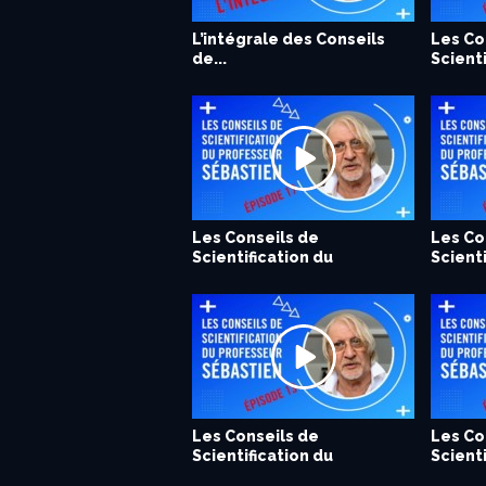
L’intégrale des Conseils
Les Conseils de
Les Conseils de
Les Co
Les Co
Les Co
de...
Scientification du
Scientification du
Scienti
Scienti
Scienti
Professeur...
Professeur...
Profess
Profess
Profess
Les Conseils de
Les Conseils de
Les Co
Les Co
Scientification du
Scientification du
Scienti
Scienti
Professeur...
Professeur...
Profess
Profess
Les Conseils de
Les Conseils de
Les Co
Les Co
Scientification du
Scientification du
Scienti
Scienti
Professeur...
Professeur...
Profess
Profess