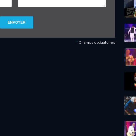
ENVOYER
*
Champs obligatoires