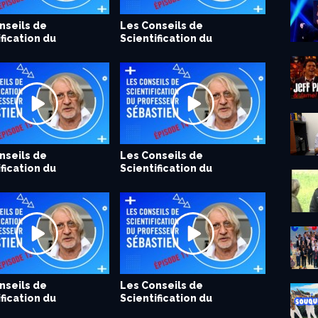
nseils de
nseils de
nseils de
Les Conseils de
Les Conseils de
fication du
fication du
fication du
Scientification du
Scientification du
eur...
eur...
eur...
Professeur...
Professeur...
nseils de
nseils de
Les Conseils de
Les Conseils de
fication du
fication du
Scientification du
Scientification du
eur...
eur...
Professeur...
Professeur...
nseils de
nseils de
Les Conseils de
Les leçons du Professeur
fication du
fication du
Scientification du
Sébastien –...
eur...
eur...
Professeur...