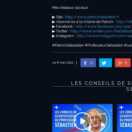
Mes réseaux sociaux :
▶︎ Site :
http://www.patricksebastien.fr
▶︎ Abonne-toi à la chaîne de Patrick :
http://b
▶︎ Facebook :
http://www.facebook.com/patric
▶︎ Twitter :
http://www.twitter.com/PatSebast
▶︎ Instagram :
http://www.instagram.com/patr
#PatrickSébastien #ProfesseurSébastien #Les
0
0
Le 6 mai 2020
LES CONSEILS DE 
S