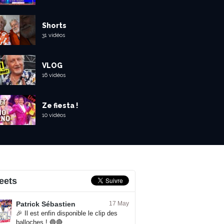
Shorts
31 vidéos
VLOG
16 vidéos
Ze fiesta !
10 vidéos
eets
Patrick Sébastien
17 May
🎉 Il est enfin disponible le clip des
balloches ! 🔵🔴