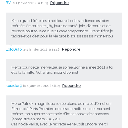
BV
Répondre
le 1 janvier 2012, à 11:49
Kikou grand frère t’es l’meilleurs et cette audience est bien
méritée J’te souhaite 365 jours de santé, joie, d’amour, et de
réussite pour tous ce que tu vas entreprendre. Grand frère je
t’adore et ça c’est pour la vie gros bisoussssssssss mon Patou
LoloDufo
Répondre
le 1 janvier 2012, à 13:48
Merci pour cette merveilleuse soirée.Bonne année 2012 à toi
et à ta famille. Votre fan… inconditionnel
kouider9
Répondre
le 1 janvier 2012, à 16:29
Merci Patrick, magnifique soirée pleine de rire et d’émotion!
Et merci à Paris Première de retransmettre, en ce moment
même, ton superbe spectacle d’imitations et de chansons
(enregistré en mars 2007 au
Casino de Paris), avec le regretté René Coll! Encore merci