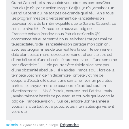
Grand Cabaret , et sans vouloir vous cirer les pompes Cher
Patrick ( je n’ai pas d’action Magic TV 🙂 ) , je n’ai jamais vu un
Grand Cabaret qui ne soit pas de grande qualité….. Ah si tous
les programmes de divertissement de Fancetélévision
pouvaient être de la même qualité que le Garand Cabaret , ce
serait le rêve 🙂 …. Parceque le nouveau pdg de
Francetélévision (rendez-nous Patrick de Carolis 🙂 ) ,
commence sérieusement à nous les briser ( car pas mal de
téléspectateurs de Francetélévision partage mon opinion )
avec ses programmes de télé réalité à la con , le dernier en
date étant passé mardi de cette semaine , et dont le titre est
d’une bêtise et d’une obscénité rarement vue ….. “une semaine
sans électricité ” ….. Cele pourrait être risible si ce n’est pas
d’une obscénité absolue ….. Il y as des Français qui , lors de la
tempête Joachim de fin décembre , ont été victime de
coupure d’électricité durant une semaine , voir un peu plus
parfois , et croyez-moi que pour eux , c’était tout sauf un
divertissement ! …. Voilà Patrck , excusez-moi Patrick , mais
j’avais vraiment besoin de pousser un coup de geule contr le
pdg de Francetélévision …. Sur ce , encore Bonne année à
vous ainsi qu’à tout votre public et les internautes qui visitent
votre site
adonis
Répondre
le 7 janvier 2012, à 08:56