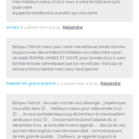
mes meilleurs voeux 2012 à vous, à votre famille ainsi qu’à
toute votre
équipe,les artistes et à ce public qui vous aime.
amary
Répondre
le 3 janvier 2012, à 15:34
Bonjour Patrick,merci pour votre merveilleuse soirée,comme
toujours avec des artistes formidables vous ètes notre rayon
de soleil! BONNE ANNEE ET SANTE pour l’année 2012 à votre
famille et toute votre équipe que l’on ne voit pas ,mais qui se
donne à fond à bientot merci pour tout! jeanine
bastide de grave jeanine
Répondre
le 5 janvier 2012, à 20:22
Bonjour Patrick , excusez-moi de vous déranger , j’espère que
vous allez bien 🙂 ….. Meilleurs voeux pour cette année 2012
🙂 ….. Je vous souhaite beaucoup de bonheur et une excellent
santé pour 2012 🙂 ….. Concernant le Grand Cabaret du 31
décembre 2011 , je l’ai évidemment regardé ……. Bon je ne vais
pas bien être original mais l’émission était , comme toujours ,
de très grande qualité …. D’ailleurs , je regarde toujours le