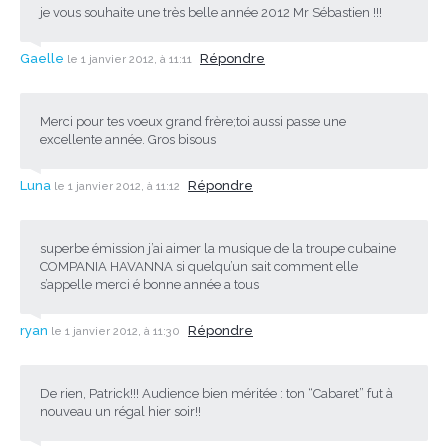
je vous souhaite une très belle année 2012 Mr Sébastien !!!
Gaelle
Répondre
le 1 janvier 2012, à 11:11
Merci pour tes voeux grand frère;toi aussi passe une
excellente année. Gros bisous
Luna
Répondre
le 1 janvier 2012, à 11:12
superbe émission j’ai aimer la musique de la troupe cubaine
COMPANIA HAVANNA si quelqu’un sait comment elle
s’appelle merci é bonne année a tous
ryan
Répondre
le 1 janvier 2012, à 11:30
De rien, Patrick!!! Audience bien méritée : ton “Cabaret” fut à
nouveau un régal hier soir!!