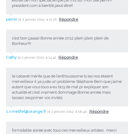
extrait de mon spectacle que j’ai mis sur mon site perrin-
president.com à bientôt peut-être!!
perrin
Répondre
le 2 janvier 2012, à 11:16
c’est bon çaaaa! Bonne année 2012 plein plein plein de
Bonheur!!!!
Cathy
Répondre
le 2 janvier 2012, à 14:42
le cabaret mérite que de l’enthousiasme ts les nos étaient
merveilleux il ya juste un problème Stéphane Bern que j’aime
autant que vous tous a eu bcq de mal pr expliquer son
actualité et c’est vraiment dommage Bonne année mais
laissez s’exprimer vos invités
c.r.metifet@orange.fr
Répondre
le 2 janvier 2012, à 18:40
formidable soirée avec tous ces merveilleux artistes . merci