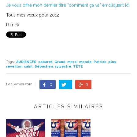
Je vous offre mon dernier titre “comment ça va” en cliquant ici
Tous mes vœux pour 2012
Patrick
Tags
:
AUDIENCES
,
cabaret
,
Grand
,
merci
,
monde
,
Patrick
,
plus
,
reveillon
,
saint
,
Sébastien
,
sylvestre
,
TÊTE
0
0
Le 1 janvier 2012
ARTICLES SIMILAIRES