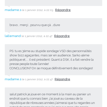
madame.s
Répondre
le 1 janvier 2012, à 22:03
bravo , merçi , pourvu que çà …dure
lallemand
Répondre
le 1 janvier 2012, à 22:47
PS: tu es 3ème au stupide sondage VSD des personnalités
show bizz agaçantes, mais 1er en audience, Sarko 4ème
politique et….. il est président. Quant à DSK, il a fait vendre la
presse people toute l’année!
CONCLUSION? On se moque définitivement des sondages!
madame.s
Répondre
le 1 janvier 2012, à 22:47
salut patrick je joue en ce moment à la main au panier un
endroit que tu connais bien ,j’ai joué au caveau de la
république de nbreuses années j’aimerai que tu regardes un