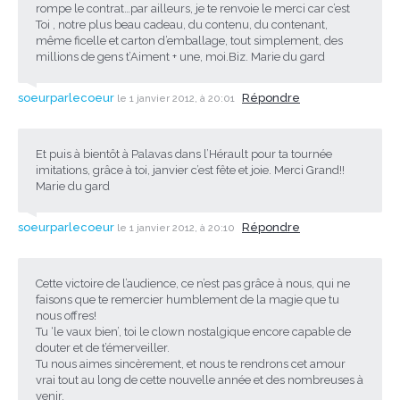
rompe le contrat…par ailleurs, je te renvoie le merci car c’est
Toi , notre plus beau cadeau, du contenu, du contenant,
même ficelle et carton d’emballage, tout simplement, des
millions de gens t’Aiment + une, moi.Biz. Marie du gard
soeurparlecoeur
Répondre
le 1 janvier 2012, à 20:01
Et puis à bientôt à Palavas dans l’Hérault pour ta tournée
imitations, grâce à toi, janvier c’est fête et joie. Merci Grand!!
Marie du gard
soeurparlecoeur
Répondre
le 1 janvier 2012, à 20:10
Cette victoire de l’audience, ce n’est pas grâce à nous, qui ne
faisons que te remercier humblement de la magie que tu
nous offres!
Tu ‘le vaux bien’, toi le clown nostalgique encore capable de
douter et de t’émerveiller.
Tu nous aimes sincèrement, et nous te rendrons cet amour
vrai tout au long de cette nouvelle année et des nombreuses à
venir.