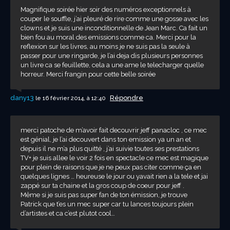
Magnifique soirée hier soir des numéros exceptionnels à
couper le souffle, j’ai pleuré de rire comme une gosse avec les
clowns et je suis une inconditionnelle de Jean Marc. Ca fait un
bien fou au moral des emissions comme ca. Merci pour la
reflexion sur les livres, au moins je ne suis pas la seule à
passer pour une ringarde, je l’ai deja dis plusieurs personnes
un livre ca se feuillette, cela a une ame le telecharger quelle
horreur. Merci frangin pour cette belle soirée
dany13
Répondre
le 16 février 2014, à 12:40
merci patoche de m’avoir fait decouvrir jeff panacloc , ce mec
est génial, je l’ai decouvert dans ton emission ya un an et
depuis il ne m’a plus quitté , j’ai suivie toutes ses prestations
TV+ je suis allee le voir 2 fois en spectacle ce mec est magique
pour plein de raisons que je ne peux pas citer comme ça en
quelques lignes … heureuse le jour ou yavait rien a la tele et jai
zappé sur ta chaine et la gros coup de coeur pour jeff .
Même si je suis pas super fan de ton émission, je trouve
Patrick que t’es un mec super car tu lances toujours plein
d’artistes et ca c’est plutot cool…