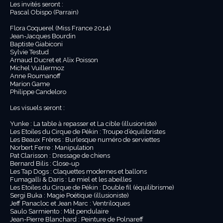
Les invités seront :
Pascal Obispo (Parrain)
Flora Coquerel (Miss France 2014)
Jean-Jacques Bourdin
Baptiste Giabiconi
Sylvie Testud
Arnaud Ducret et Alix Poisson
Michel Vuillermoz
Anne Roumanoff
Marion Game
Philippe Candeloro
Les visuels seront :
Yunke : La table à repasser et La cible (illusioniste)
Les Etoiles du Cirque de Pékin : Troupe d’équilibristes
Les Beaux Frères : Burlesque numéro de serviettes
Norbert Ferre : Manipulation
Pat Clarisson : Dressage de chiens
Bernard Bilis : Close-up
Les Tap Dogs : Claquettes modernes et ballons
Fumagalli & Daris : Le miel et les abeilles
Les Etoiles du Cirque de Pékin : Double fil (équilibrisme)
Sergi Buka : Magie Poétique (illusioniste)
Jeff Panacloc et Jean Marc : Ventriloques
Saulo Sarmiento : Mât pendulaire
Jean-Pierre Blanchard : Peinture de Polnareff