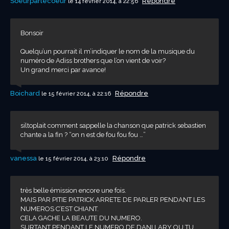
Soeurparlecoeur
Répondre
le 14 février 2014, à 22:56
Bonsoir
Quelqu’un pourrait il m’indiquer le nom de la musique du
numéro de Adiss brothers que l’on vient de voir?
Un grand merci par avance!
Boichard
Répondre
le 15 février 2014, à 22:16
siltoplait comment sappelle la chanson que patrick sebastien
chante a la fin ? “on n est de fou fou fou …”
vanessa
Répondre
le 15 février 2014, à 23:10
très belle émission encore une fois.
MAIS PAR PITIE PATRICK ARRETE DE PARLER PENDANT LES
NUMEROS C’EST CHIANT.
CELA GACHE LA BEAUTE DU NUMERO.
SURTANT PENDANT LE NUMERO DE DANI LARY OU TU