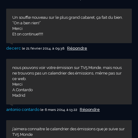
Un souffle nouveau sur le plus grand cabaret, ça fait du bien.
“On a ben rien!”
Merci
Et on continue!!!!!
decerc
Répondre
le 21 février 2014, à 09:38
nous pouvons voir votre émisison sur TV5 Monde, mais nous
ne trouvons pas un calendrier des émissions, même pas sur
ce web.
Merci
A.Contardo
Madrid
antonio contardo
Répondre
le 6 mars 2014, à 13:22
j’aimera connaitre le calendrier des émissions que je suive sur
TV5 Monde