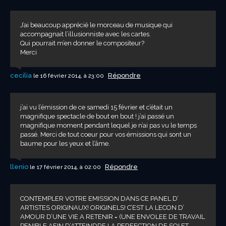
J’ai beaucoup apprécié le morceau de musique qui
accompagnait l’illusionniste avec les cartes.
Qui pourrait m’en donner le compositeur?
Merci
cecilia
Répondre
le 16 février 2014, à 23:00
j’ai vu l’émission de ce samedi 15 février et c’était un
magnifique spectacle de bout en bout ! j’ai passé un
magnifique moment pendant lequel je n’ai pas vu le temps
passé. Merci de tout coeur pour vos émissions qui sont un
baume pour les yeux et l’âme.
llenio
Répondre
le 17 février 2014, à 02:00
CONTEMPLER VOTRE EMISSION DANS CE PANEL D’
ARTISTES ORIGINAUX! ORIGINELS! C’EST LA LECON D’
AMOUR D’UNE VIE A RETENIR = (UNE ENVOLEE DE TRAVAIL
PENIBLE AFIN D’ATTEINDRE LA PERFECTION DE SOI ET