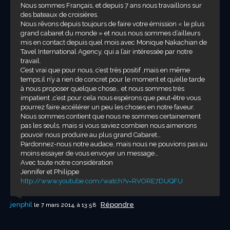
Nous sommes Français, et depuis 7 ans nous travaillons sur
des bateaux de croisières.
Nous rêvons depuis toujours de faire votre émission « le plus
grand cabaret du monde » et nous nous sommes d’ailleurs
mis en contact depuis quel mois avec Monique Nakachian de
Tavel International Agency, qui a l’air intéressée par notre
travail.
C’est vrai que pour nous, c’est très positif ,mais en même
temps,il n’y a rien de concret pour le moment et qu’elle tarde
à nous proposer quelque chose… et nous sommes très
impatient ,c’est pour cela nous espérons que peut-être vous
pourrez faire accélérer un peu les choses en notre faveur.
Nous sommes contient que nous ne sommes certainement
pas les seuls, mais si vous saviez combien nous aimerions
pouvoir nous produire au plus grand Cabaret…
Pardonnez-nous notre audace, mais nous ne pouvions pas au
moins essayer de vous envoyer un message…
Avec toute notre considération
Jennifer et Philippe
http://www.youtube.com/watch?v=RVORE7DUQFU
jenphil
Répondre
le 7 mars 2014, à 13:58