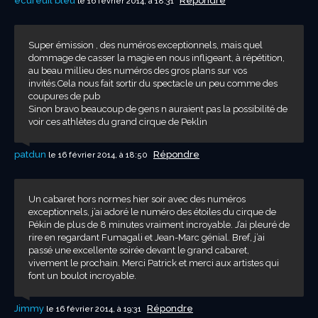
écureuil bleu
Répondre
le 16 février 2014, à 18:31
Super émission , des numéros exceptionnels, mais quel
dommage de casser la magie en nous infligeant, à répétition,
au beau millieu des numéros des gros plans sur vos
invités.Cela nous fait sortir du spectacle un peu comme des
coupures de pub
Sinon bravo beaucoup de gens n auraient pas la possibilité de
voir ces athlètes du grand cirque de Peklin
patdun
Répondre
le 16 février 2014, à 18:50
Un cabaret hors normes hier soir avec des numéros
exceptionnels, j’ai adoré le numéro des étoiles du cirque de
Pékin de plus de 8 minutes vraiment incroyable. J’ai pleuré de
rire en regardant Fumagali et Jean-Marc génial. Bref, j’ai
passé une excellente soirée devant le grand cabaret,
vivement le prochain. Merci Patrick et merci aux artistes qui
font un boulot incroyable.
Jimmy
Répondre
le 16 février 2014, à 19:31