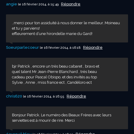
angie
Répondre
le 16 février 2014, à 15:49
..merci pour ton assiduité à nous donner le meilleur..Moineau
et tu y parviens!
effleurement d’une hirondelle marie du Gard!
Soeurparlecoeur
Répondre
le 16 février 2014, à 16:18
bjr Patrick , encore un très beau cabaret , bravo et
quel talent Mr Jean-Pierre Blanchard , très beau
cadeau pour Pascal Obispo, et des invités au top
Sylvie , Anne , miss france ect , Candéloro ect
chris620
Répondre
le 16 février 2014, à 16:55
Bonjour Patrick. Le numéro des Beaux Frères avec leurs
serviettes est à mourir de rire. Merci