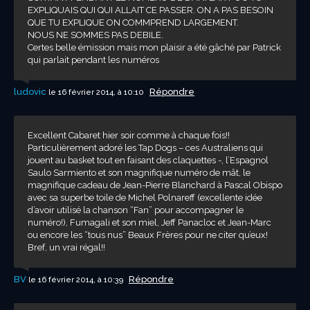
EXPLIQUAIS QUI QUI ALLAIT CE PASSER. ON A PAS BESOIN
QUE TU EXPLIQUE ON COMMPREND LARGEMENT.
NOUS NE SOMMES PAS DEBILE.
Certes belle émission mais mon plaisir a été gâché par Patrick
qui parlait pendant les numéros
ludovic
Répondre
le 16 février 2014, à 10:10
Excellent Cabaret hier soir comme à chaque fois!!
Particulièrement adoré les Tap Dogs – ces Australiens qui
jouent au basket tout en faisant des claquettes -, l’Espagnol
Saulo Sarmiento et son magnifique numéro de mât, le
magnifique cadeau de Jean-Pierre Blanchard à Pascal Obispo
avec sa superbe toile de Michel Polnareff (excellente idée
d’avoir utilisé la chanson “Fan” pour accompagner le
numéro!), Fumagali et son miel, Jeff Panacloc et Jean-Marc
ou encore les “tous nus” Beaux Frères pour ne citer qu’eux!
Bref, un vrai régal!!
BV
Répondre
le 16 février 2014, à 10:39