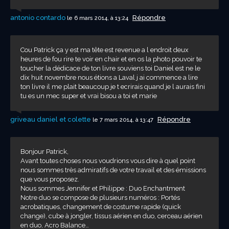
antonio contardo
Répondre
le 6 mars 2014, à 13:24
Cou Patrick ça y est ma tête est revenue a l endroit deux
heures de fou rire te voir en chair et en os la photo pouvoir te
toucher la dédicace de ton livre souviens toi Daniel est ne le
dix huit novembre nous étions a Laval j ai commence a lire
ton livre il me plait beaucoup je t ecrirais quand je l aurais fini
tu es un mec super et vrai bisou a toi et marie
griveau daniel et colette
Répondre
le 7 mars 2014, à 13:47
Bonjour Patrick,
Avant toutes choses nous voudrions vous dire à quel point
nous sommes très admiratifs de votre travail et des émissions
que vous proposez.
Nous sommes Jennifer et Philippe : Duo Enchantment
Notre duo se compose de plusieurs numéros : Portés
acrobatiques, changement de costume rapide (quick
change), cube à jongler, tissus aérien en duo, cerceau aérien
en duo, Acro Balance…