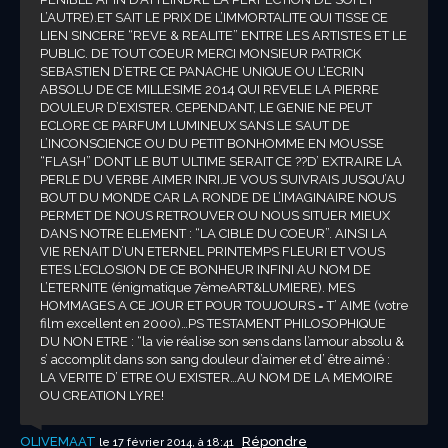
L’AUTRE).ET SAIT LE PRIX DE L’IMMORTALITE QUI TISSE CE
LIEN SINCERE “REVE & REALITE” ENTRE LES ARTISTES ET LE
PUBLIC. DE TOUT COEUR MERCI MONSIEUR PATRICK
SEBASTIEN D’ETRE CE PANACHE UNIQUE OU L’ECRIN
ABSOLU DE CE MILLESIME 2014 QUI REVELE LA PIERRE
DOULEUR D’EXISTER. CEPENDANT, LE GENIE NE PEUT
ECLORE CE PARFUM LUMINEUX SANS LE SAUT DE
L’INCONSCIENCE OU DU PETIT BONHOMME EN MOUSSE
“FLASH” DONT LE BUT ULTIME SERAIT CE ??D’ EXTRAIRE LA
PERLE DU VERBE AIMER INRI.JE VOUS SUIVRAIS JUSQU’AU
BOUT DU MONDE CAR LA RONDE DE L’IMAGINAIRE NOUS
PERMET DE NOUS RETROUVER OU NOUS SITUER MIEUX
DANS NOTRE ELEMENT : “LA CIBLE DU COEUR”. AINSI LA
VIE RENAIT D’UN ETERNEL PRINTEMPS FLEURI ET VOUS
ETES L’ECLOSION DE CE BONHEUR INFINI AU NOM DE
L’ETERNITE (énigmatique 7èmeART&LUMIERE). MES
HOMMAGES A CE JOUR ET POUR TOUJOURS = T’ AIME (votre
film excellent en 2000)…PS TESTAMENT PHILOSOPHIQUE
DU NON ETRE : “la vie réalise son sens dans l’amour absolu &
s’ accomplit dans son sang douleur d’aimer et d’ être aimé :
LA VERITE D’ ETRE OU EXISTER…AU NOM DE LA MEMOIRE
OU CREATION LYRE!
OLIVEMAAT
Répondre
le 17 février 2014, à 18:41