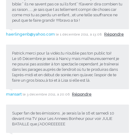
bible:” ils ne savent pas ce su’ils font” !!l’avenir dira combien tu
as raison……..je sais que t as tellement compri de choses car
come moi tu as perdu un enfant…;et une telle souffrance ne
peut que te faire grandir !!!!bravo a toi !
haerlingenb@yahoo.com
Répondre
le 1 décembre 2011, à 13:08
Patrick,merci pour la vidéo,tu n’oublie pas ton public toi!
Le 16 Décembre je serai à Nancy mais malheureusement je
ne pourai pas assister à ton spectacle cependant ,je traînerai
dans les parages auprès de l’endroit où tu te produiras dans
l’après-midi et en début de soirée,rien qu’avec l’espoir de te
faire un gros bisou,à toi et à Lisa si elle est là.
mansart
Répondre
le 3 décembre 2011, à 20:06
Super fan de tes émissions , je serais la le 16 et samedi 10
devant ma TV pour Les Annees Bonheur pour voir JULIE
BATAILLE que j’ADOREEEEEE