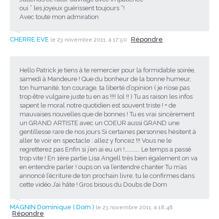
oui ” les joyeux guérissent toujours “!
Avec toute mon admiration
CHERRE EVE
Répondre
le 23 novembre 2011, à 17:50
Hello Patrick je tiens à te remercier pour la formidable soirée,
samedi à Mandeure ! Que du bonheur de la bonne humeur,
ton humanité, ton courage, ta liberté d’opinion ( je n’ose pas
trop être vulgaire juste tu en as !!!! lol !! ) Tu as raison les infos
sapent le moral notre quotidien est souvent triste ! + de
mauvaises nouvelles que de bonnes ! Tu es vrai sincèrement
un GRAND ARTISTE avec un COEUR aussi GRAND une
gentillesse rare de nos jours Si certaines personnes hésitent à
aller te voir en spectacle : allez y foncez !!! Vous ne le
regretterez pas Enfin si j’en ai eu un !…………. Le temps a passé
trop vite ! En 1ère partie Lisa Angell très bien également on va
en entendre parler ! oups on va l’entendre chanter Tu m’as
annoncé l’écriture de ton prochain livre, tu le confirmes dans
cette vidéo J’ai hâte ! Gros bisous du Doubs de Dom
MAGNIN Dominique ( Dom )
le 23 novembre 2011, à 18:48
Répondre