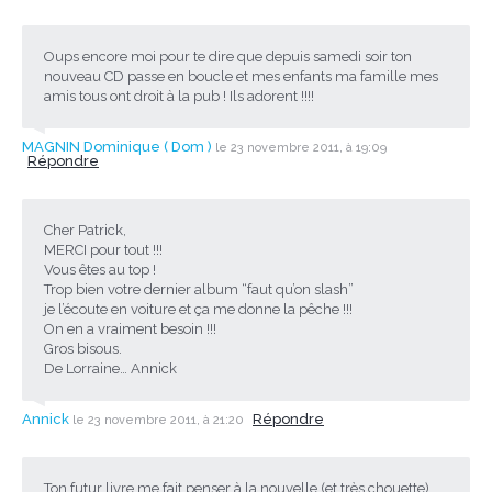
Oups encore moi pour te dire que depuis samedi soir ton
nouveau CD passe en boucle et mes enfants ma famille mes
amis tous ont droit à la pub ! Ils adorent !!!!
MAGNIN Dominique ( Dom )
le 23 novembre 2011, à 19:09
Répondre
Cher Patrick,
MERCI pour tout !!!
Vous êtes au top !
Trop bien votre dernier album “faut qu’on slash”
je l’écoute en voiture et ça me donne la pêche !!!
On en a vraiment besoin !!!
Gros bisous.
De Lorraine… Annick
Annick
Répondre
le 23 novembre 2011, à 21:20
Ton futur livre me fait penser à la nouvelle (et très chouette)