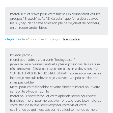
merciiiiiii !!! et bravo pour votre talent !On souhaiterait voir les
groupes “Bratsch” et “URS Karpatz ” que l’on a déjà vu avec
les “Gypsy” dans cette émission pleine de joie et de bonheur,
on en redemande ! bises
olejniczak
Répondre
le 26 novembre 2011, à 19:29
bonsoir patrick
merci pour votre livre a venir “les joyeux…….”
je vais le lire a pleines dents et a pleins poumons.Je suis une
résiliante avoir fais la paix avec son passe ma devise est “CE
QUI NE TU PAS TE RENDS PLUS FORT” apres avoir vecue un
inceste je me suis relevee et je vis avec . On peu pardonner
mais pas oublier.
Merci pour votre franchise et votre sincerite merci pour votre
sensibilite e tvotre fragilite
merci pouir votre force , et votre aplomb,merci pour votre
franchise ,merci pour ne pas avoir pris la grosse tete malgres
votre statut a la tele merci exposer votre vie et votre
souffrance ce qui n est pas permis a tout le monde et merci