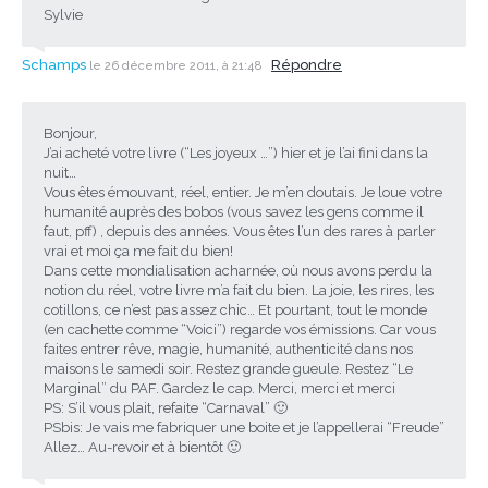
Sylvie
Schamps
Répondre
le 26 décembre 2011, à 21:48
Bonjour,
J’ai acheté votre livre (“Les joyeux …”) hier et je l’ai fini dans la
nuit…
Vous êtes émouvant, réel, entier. Je m’en doutais. Je loue votre
humanité auprès des bobos (vous savez les gens comme il
faut, pff) , depuis des années. Vous êtes l’un des rares à parler
vrai et moi ça me fait du bien!
Dans cette mondialisation acharnée, où nous avons perdu la
notion du réel, votre livre m’a fait du bien. La joie, les rires, les
cotillons, ce n’est pas assez chic… Et pourtant, tout le monde
(en cachette comme “Voici”) regarde vos émissions. Car vous
faites entrer rêve, magie, humanité, authenticité dans nos
maisons le samedi soir. Restez grande gueule. Restez “Le
Marginal” du PAF. Gardez le cap. Merci, merci et merci
PS: S’il vous plait, refaite “Carnaval” 🙂
PSbis: Je vais me fabriquer une boite et je l’appellerai “Freude”
Allez… Au-revoir et à bientôt 🙂