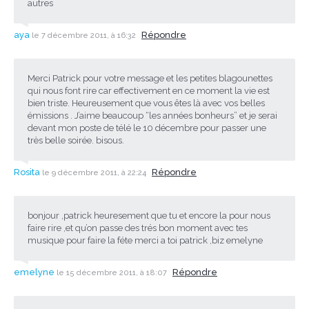
autres
aya
Répondre
le 7 décembre 2011, à 16:32
Merci Patrick pour votre message et les petites blagounettes
qui nous font rire car effectivement en ce moment la vie est
bien triste. Heureusement que vous êtes là avec vos belles
émissions . J’aime beaucoup “les années bonheurs” et je serai
devant mon poste de télé le 10 décembre pour passer une
très belle soirée. bisous.
Rosita
Répondre
le 9 décembre 2011, à 22:24
bonjour ,patrick heuresement que tu et encore la pour nous
faire rire ,et qu’on passe des trés bon moment avec tes
musique pour faire la féte merci a toi patrick ,biz emelyne
emelyne
Répondre
le 15 décembre 2011, à 18:07