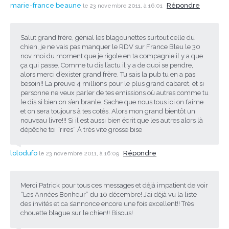
marie-france beaune
Répondre
le 23 novembre 2011, à 16:01
Salut grand frère, génial les blagounettes surtout celle du
chien, je ne vais pas manquer le RDV sur France Bleu le 30
nov moi du moment que je rigole en ta compagnie il y a que
ça qui passe. Comme tu dis l’actu il y a de quoi se pendre,
alors merci d’exister grand frère. Tu sais la pub tu en a pas
besoin!! La preuve 4 millions pour le plus grand cabaret, et si
personne ne veux parler de tes emissions où autres comme tu
le dis si bien on s’en branle. Sache que nous tous ici on t’aime
et on sera toujours à tes cotés. Alors mon grand bientôt un
nouveau livre!!! Si il est aussi bien écrit que les autres alors là
dépêche toi “rires” À très vite grosse bise
lolodufo
Répondre
le 23 novembre 2011, à 16:09
Merci Patrick pour tous ces messages et déjà impatient de voir
“Les Années Bonheur” du 10 décembre! J’ai déjà vu la liste
des invités et ca s’annonce encore une fois excellent!! Très
chouette blague sur le chien!! Bisous!