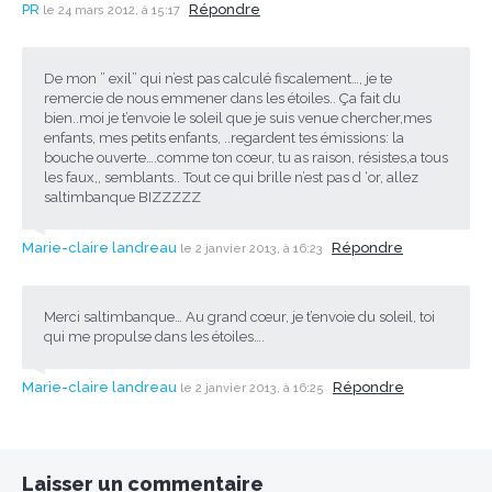
PR
Répondre
le 24 mars 2012, à 15:17
De mon ” exil” qui n’est pas calculé fiscalement…, je te
remercie de nous emmener dans les étoiles.. Ça fait du
bien..moi je t’envoie le soleil que je suis venue chercher,mes
enfants, mes petits enfants, ..regardent tes émissions: la
bouche ouverte….comme ton cœur, tu as raison, résistes,a tous
les faux,, semblants.. Tout ce qui brille n’est pas d ‘or, allez
saltimbanque BIZZZZZ
Marie-claire landreau
Répondre
le 2 janvier 2013, à 16:23
Merci saltimbanque… Au grand cœur, je t’envoie du soleil, toi
qui me propulse dans les étoiles….
Marie-claire landreau
Répondre
le 2 janvier 2013, à 16:25
Laisser un commentaire