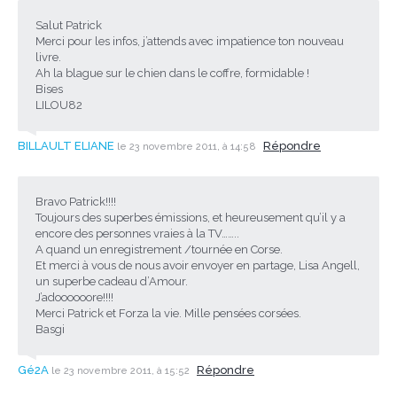
Salut Patrick
Merci pour les infos, j’attends avec impatience ton nouveau
livre.
Ah la blague sur le chien dans le coffre, formidable !
Bises
LILOU82
BILLAULT ELIANE
Répondre
le 23 novembre 2011, à 14:58
Bravo Patrick!!!!
Toujours des superbes émissions, et heureusement qu’il y a
encore des personnes vraies à la TV……..
A quand un enregistrement /tournée en Corse.
Et merci à vous de nous avoir envoyer en partage, Lisa Angell,
un superbe cadeau d’Amour.
J’adoooooore!!!!
Merci Patrick et Forza la vie. Mille pensées corsées.
Basgi
Gé2A
Répondre
le 23 novembre 2011, à 15:52