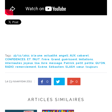
Tags
:
23/11/2011
,
à la une
,
actualité
,
angell
,
AUX
,
cabaret
,
CONFIDENCES
,
ET
,
FAUT
,
frère
,
Grand
,
guérissent
,
Imitations
,
internautes
,
joyeux
,
lisa
,
livre
,
message
,
Patrick
,
petit
,
petite
,
QU'ON
,
RADIO
,
remerciement
,
Scène
,
Sébastien
,
SLASH
,
sœur
,
toujours
0
0
Le 23 novembre 2011
ARTICLES SIMILAIRES