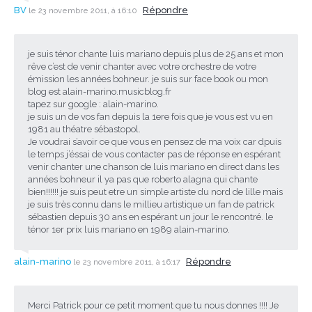
BV
Répondre
le 23 novembre 2011, à 16:10
je suis ténor chante luis mariano depuis plus de 25 ans et mon
rêve c’est de venir chanter avec votre orchestre de votre
émission les années bohneur. je suis sur face book ou mon
blog est alain-marino.musicblog.fr
tapez sur google : alain-marino.
je suis un de vos fan depuis la 1ere fois que je vous est vu en
1981 au théatre sébastopol.
Je voudrai s’avoir ce que vous en pensez de ma voix car dpuis
le temps j’éssai de vous contacter pas de réponse en espérant
venir chanter une chanson de luis mariano en direct dans les
années bohneur il ya pas que roberto alagna qui chante
bien!!!!!! je suis peut etre un simple artiste du nord de lille mais
je suis très connu dans le millieu artistique un fan de patrick
sébastien depuis 30 ans en espérant un jour le rencontré. le
ténor 1er prix luis mariano en 1989 alain-marino.
alain-marino
Répondre
le 23 novembre 2011, à 16:17
Merci Patrick pour ce petit moment que tu nous donnes !!!! Je