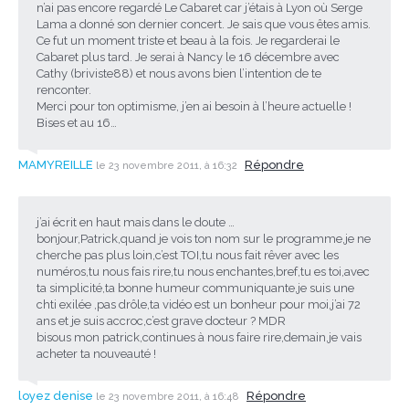
n’ai pas encore regardé Le Cabaret car j’étais à Lyon où Serge
Lama a donné son dernier concert. Je sais que vous êtes amis.
Ce fut un moment triste et beau à la fois. Je regarderai le
Cabaret plus tard. Je serai à Nancy le 16 décembre avec
Cathy (briviste88) et nous avons bien l’intention de te
renconter.
Merci pour ton optimisme, j’en ai besoin à l’heure actuelle !
Bises et au 16…
MAMYREILLE
Répondre
le 23 novembre 2011, à 16:32
j’ai écrit en haut mais dans le doute …
bonjour,Patrick,quand je vois ton nom sur le programme,je ne
cherche pas plus loin,c’est TOI,tu nous fait rêver avec les
numéros,tu nous fais rire,tu nous enchantes,bref,tu es toi,avec
ta simplicité,ta bonne humeur communiquante,je suis une
chti exilée ,pas drôle,ta vidéo est un bonheur pour moi,j’ai 72
ans et je suis accroc,c’est grave docteur ? MDR
bisous mon patrick,continues à nous faire rire,demain,je vais
acheter ta nouveauté !
loyez denise
Répondre
le 23 novembre 2011, à 16:48