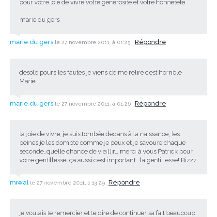
pour votre joie de vivre votre generosite et votre honnetete
marie du gers
marie du gers
Répondre
le 27 novembre 2011, à 01:25
desole pours les fautes je viens de me relire c’est horrible
Marie
marie du gers
Répondre
le 27 novembre 2011, à 01:26
la joie de vivre, je suis tombée dedans à la naissance, les
peines je les dompte comme je peux et je savoure chaque
seconde..quelle chance de vieillir….merci à vous Patrick pour
votre gentillesse, ça aussi c’est important ..la gentillesse! Bizzz
miwal
Répondre
le 27 novembre 2011, à 13:29
je voulais te remercier et te dire de continuer sa fait beaucoup