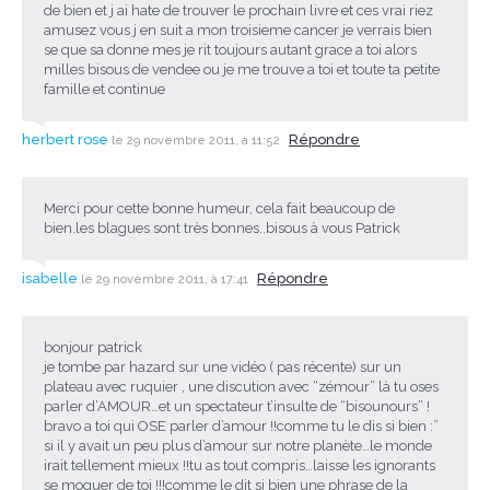
de bien et j ai hate de trouver le prochain livre et ces vrai riez
amusez vous j en suit a mon troisieme cancer je verrais bien
se que sa donne mes je rit toujours autant grace a toi alors
milles bisous de vendee ou je me trouve a toi et toute ta petite
famille et continue
herbert rose
Répondre
le 29 novembre 2011, à 11:52
Merci pour cette bonne humeur, cela fait beaucoup de
bien.les blagues sont très bonnes..bisous à vous Patrick
isabelle
Répondre
le 29 novembre 2011, à 17:41
bonjour patrick
je tombe par hazard sur une vidéo ( pas récente) sur un
plateau avec ruquier , une discution avec “zémour” là tu oses
parler d’AMOUR…et un spectateur t’insulte de “bisounours” !
bravo a toi qui OSE parler d’amour !!comme tu le dis si bien :”
si il y avait un peu plus d’amour sur notre planète…le monde
irait tellement mieux !!tu as tout compris…laisse les ignorants
se moquer de toi !!!comme le dit si bien une phrase de la