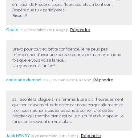
émission de Frédéric Lopez “leurs secrets du bonheur”,
j’espère que tu y participeras !
Bisous !!
Opale
Répondre
le 24 novembre 2011, à 09:15
Bravo pour tout..et, petite confidence…je ne peux pas
m’empêcher d’avoir une pensée pour votre maman chaque
fois que je vous vois à la télé….
Un gros bisou à fanfan!!
christiane dumont
Répondre
le 24 novembre 2011, à 16:07
J’ai raconté ta blague à ma femme. Elle a dit: “heureusement
que nous n’avons plus de chien car notre berger allemand et
moi nous n’aurions pas tenus dans le coffre”. Une de tes
histoires qui marche bien c’est celle du curé et du crapaud. je
l’ai raconté souvent un vrai tabac
Jack HENRY
Répondre
le 26 novembre 2011, à 16:13