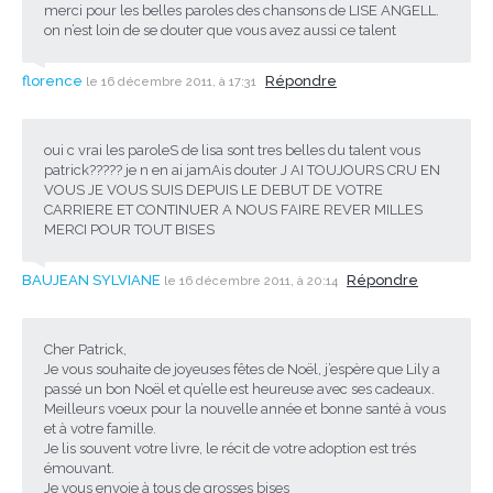
merci pour les belles paroles des chansons de LISE ANGELL.
on n’est loin de se douter que vous avez aussi ce talent
florence
Répondre
le 16 décembre 2011, à 17:31
oui c vrai les paroleS de lisa sont tres belles du talent vous
patrick????? je n en ai jamAis douter J AI TOUJOURS CRU EN
VOUS JE VOUS SUIS DEPUIS LE DEBUT DE VOTRE
CARRIERE ET CONTINUER A NOUS FAIRE REVER MILLES
MERCI POUR TOUT BISES
BAUJEAN SYLVIANE
Répondre
le 16 décembre 2011, à 20:14
Cher Patrick,
Je vous souhaite de joyeuses fêtes de Noël, j’espère que Lily a
passé un bon Noël et qu’elle est heureuse avec ses cadeaux.
Meilleurs voeux pour la nouvelle année et bonne santé à vous
et à votre famille.
Je lis souvent votre livre, le récit de votre adoption est trés
émouvant.
Je vous envoie à tous de grosses bises