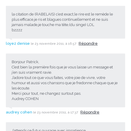
la citation de (RABELAIS) c’est exact,le rire est le remède le
plus efficace,je ris et blagues continuellement et ne suis
jamais malade,je touche ma tête,(du singe) LOL
bzzzz
loyez denise
Répondre
le 23 novembre 2011, à 16:57
Bonjour Patrick,
C’est bien la première fois que je vous laisse un message et
j’en suis vraiment ravie.
J’adore tout ce que vous faites, votre joie de vivre, votre
humour et aussi vos chansons que je fredonne chaque que je
les écoute.
Merci pour tout, ne changez surtout pas.
Audrey COHEN
audrey cohen
Répondre
le 23 novembre 2011, à 17:37
J’attends ce futur ouvrage avec impatience