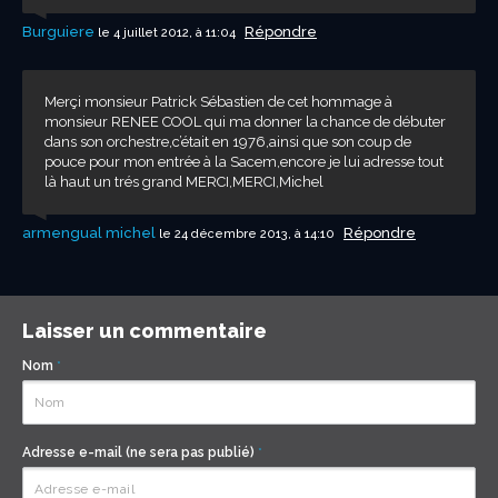
Burguiere
Répondre
le 4 juillet 2012, à 11:04
Merçi monsieur Patrick Sébastien de cet hommage à
monsieur RENEE COOL qui ma donner la chance de débuter
dans son orchestre,c’était en 1976,ainsi que son coup de
pouce pour mon entrée à la Sacem,encore je lui adresse tout
là haut un trés grand MERCI,MERCI,Michel
armengual michel
Répondre
le 24 décembre 2013, à 14:10
Laisser un commentaire
Nom
*
Adresse e-mail (ne sera pas publié)
*