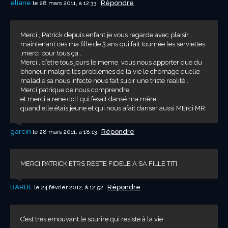
eliane
Répondre
le 28 mars 2011, à 12:33
Merci , Patrick depuis enfant je vous regarde avec plaisir ,
maintenant ces ma fille de 3 ans qui fait tournée les serviettes
,merci pour tous ça .
Merci , d’etre tous jours le meme. vous nous apporter que du
bhoneur malgré les problèmes de la vie le chomage quelle
maladie sa nous infecte nous fait subir une triste realité .
Merci patrique de nous comprendre
et merci a rene coll qui fesait dansé ma mère
quand elle étais jeune et qui nous afait danser aussi MErci MR.
garcin
Répondre
le 28 mars 2011, à 18:13
MERCI PATRICK ETRS RESTE FIDELE A SA FILLE TITI
BARBE
Répondre
le 24 février 2012, à 12:52
C’est tres emouvant le sourire qui resiste à la vie