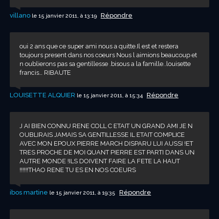
villano
Répondre
le 15 janvier 2011, à 13:19
oui 2 ans que ce super ami nous a quitte.Il est et restera
toujours present dans nos coeurs Nous l aimions beaucoup et
n oublierons pas sa gentillesse .bisous a la famille..louisette
francis… RIBAUTE
LOUISETTE ALQUIER
Répondre
le 15 janvier 2011, à 15:34
J AI BIEN CONNU RENE COLL C ETAIT UN GRAND AMI JE N
OUBLIRAIS JAMAIS SA GENTILLESSE IL ETAIT COMPLICE
AVEC MON EPOUX PIERRE MARCH DISPARU LUI AUSSI !ET
TRES PROCHE DE MOI QUANT PIERRE EST PARTI DANS UN
AUTRE MONDE !ILS DOIVENT FAIRE LA FETE LA HAUT
!!!!!!THAO RENE TU ES EN NOS COEURS
ibos martine
Répondre
le 15 janvier 2011, à 19:35