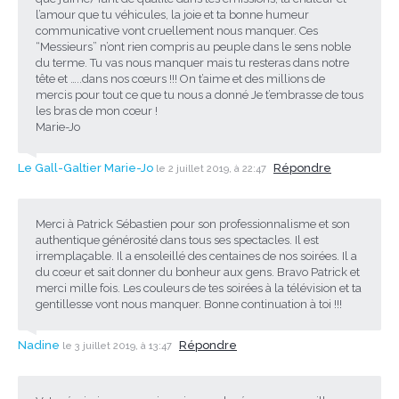
l’amour que tu véhicules, la joie et ta bonne humeur
communicative vont cruellement nous manquer. Ces
“Messieurs” n’ont rien compris au peuple dans le sens noble
du terme. Tu vas nous manquer mais tu resteras dans notre
tête et …..dans nos cœurs !!! On t’aime et des millions de
mercis pour tout ce que tu nous a donné Je t’embrasse de tous
les bras de mon cœur !
Marie-Jo
Le Gall-Galtier Marie-Jo
Répondre
le 2 juillet 2019, à 22:47
Merci à Patrick Sébastien pour son professionnalisme et son
authentique générosité dans tous ses spectacles. Il est
irremplaçable. Il a ensoleillé des centaines de nos soirées. Il a
du cœur et sait donner du bonheur aux gens. Bravo Patrick et
merci mille fois. Les couleurs de tes soirées à la télévision et ta
gentillesse vont nous manquer. Bonne continuation à toi !!!
Nadine
Répondre
le 3 juillet 2019, à 13:47