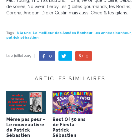
Paul Young, Thomas Dutronc, Hoshi, Veronique Dicaire, Début
de soirée, Nolwenn Leroy, les 3 cafés gourmands, les Bodins,
Corona, Anggun, Didier Gustin mais aussi Chico & les gitans.
Tags
:
à la une
,
Le meilleur des Années Bonheur
,
les années bonheur
,
patrick sébastien
0
0
Le 2 juillet 2019
ARTICLES SIMILAIRES
Même pas peur –
Best Of 50 ans
Le nouveau livre
de Fiesta –
de Patrick
Patrick
Sébastien
Sébastien