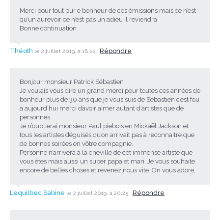
Merci pour tout pur e bonheur de ces émissions mais ce n’est
qu’un aurevoir ce n’est pas un adieu il reviendra
Bonne continuation
Théoth
Répondre
le 2 juillet 2019, à 18:22
Bonjour monsieur Patrick Sébastien
Je voulais vous dire un grand merci pour toutes ces années de
bonheur plus de 30 ans que je vous suis de Sébastien c’est fou
a aujourd’hui merci davoir aimer autant d’artistes que de
personnes.
Je n’oublierai monsieur Paul piebois en Mickaël Jackson et
tous les artistes déguisés qu’on arrivait pas à reconnaitre que
de bonnes soirées en vôtre compagnie.
Personne n’arrivera à la cheville de cet immense artiste que
vous êtes mais aussi un super papa et mari. Je vous souhaite
encore de belles choses et revenez nous vite. On vous adore.
Lequilbec Sabine
Répondre
le 2 juillet 2019, à 20:25