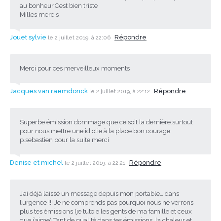
au bonheur.C’est bien triste
Milles mercis
Jouet sylvie
Répondre
le 2 juillet 2019, à 22:06
Merci pour ces merveilleux moments
Jacques van raemdonck
Répondre
le 2 juillet 2019, à 22:12
Superbe émission dommage que ce soit la dernière.surtout
pour nous mettre une idiotie à la place.bon courage
p.sebastien pour la suite merci
Denise et michel
Répondre
le 2 juillet 2019, à 22:21
J’ai déjà laissé un message depuis mon portable… dans
l’urgence !!! Je ne comprends pas pourquoi nous ne verrons
plus tes émissions (je tutoie les gents de ma famille et ceux
que j’aime) Tant de qualité dans tes émissions, la chaleur et