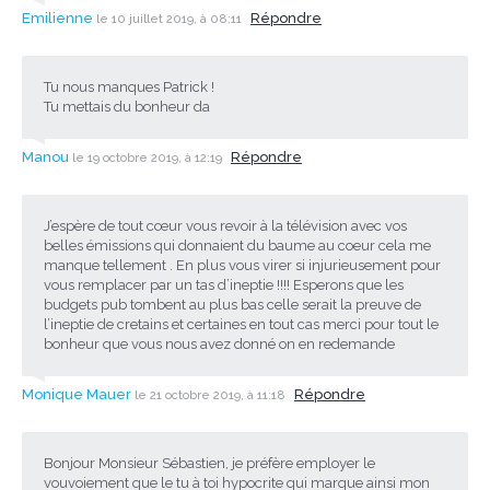
Emilienne
Répondre
le 10 juillet 2019, à 08:11
Tu nous manques Patrick !
Tu mettais du bonheur da
Manou
Répondre
le 19 octobre 2019, à 12:19
J’espère de tout cœur vous revoir à la télévision avec vos
belles émissions qui donnaient du baume au coeur cela me
manque tellement . En plus vous virer si injurieusement pour
vous remplacer par un tas d’ineptie !!!! Esperons que les
budgets pub tombent au plus bas celle serait la preuve de
l’ineptie de cretains et certaines en tout cas merci pour tout le
bonheur que vous nous avez donné on en redemande
Monique Mauer
Répondre
le 21 octobre 2019, à 11:18
Bonjour Monsieur Sébastien, je préfère employer le
vouvoiement que le tu à toi hypocrite qui marque ainsi mon