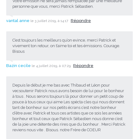
Votre émission ne sera jamais remplacée par une meilleure
personne que vous, merci Patrick Sébastien.
vantal anne
Répondre
le 3 juillet 2019, à 14:17
C’est toujours les meilleurs qu’on evince, merci Patrick et
vivement ton retour, on t’aime toi et tes émissions. Courage.
Bisous
Bazin cecile
Répondre
le 4 juillet 2019, à 07:29
Depuis le début je me bas avec Thibaud et Léon pour
vecsoutenir Patrick nous avons besoin de lui pour le bonheur
à tous . Nous serons toujours là pour donner un petit coup de
pouce à tous ceux qui aime Les spécta cles qui nous donnent
tant de bonheur sur nos petits écrans c’est notre bonheur
d’être avec Patrick et tous ces artistes que ce sois les années
bonheur et tout ceux que Patrick Sébastien nous donne c’est
de la joie une détente des rires que du bonheur . Merci Patrick
reviens nous vite . Bisous. notre Frère de COEUR