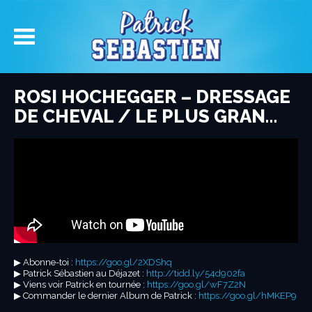
ROSI HOCHEGGER – DRESSAGE
DE CHEVAL / LE PLUS GRAN…
▶︎ Abonne-toi :
https://goo.gl/2XDShq
▶︎ Patrick Sébastien au Déjazet :
http://tidd.ly/54d902fa
▶︎ Viens voir Patrick en tournée :
https://goo.gl/wF7Z2N
▶︎ Commander le dernier Album de Patrick :
https://goo.gl/hMKEP9