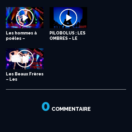
PLUS...
Dressage de...
Les hommes à
PILOBOLUS : LES
poêles –
OMBRES – LE
Burlesque / LE...
PLUS GRAND...
Les Beaux Frères
– Les
Serviettes...
0
COMMENTAIRE