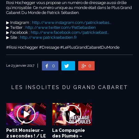
Rosi Hochegger vous propose un numéro de dressage aussi drôle
qu’incroyable. Ce numéro unique au monde était dans le Plus Grand
Cabaret Du Monde de Patrick Sébastien.
▶︎ Instagram :
http://www.instagram.com/patricksebas…
▶︎ Twitter :
http://www.twitter.com/PatSebastien
▶︎ Facebook :
http://www.facebook.com/patricksebast…
▶︎ Site :
http://www.patricksebastien.fr
#Rosi Hochegger #Dressage #LePlusGrandCabaretDuMonde
0
0
Le 23 janvier 2017
LES INSOLITES DU GRAND CABARET
Petit Monsieur –
La Compagnie
2 secondes ! / LE
des Plumés –