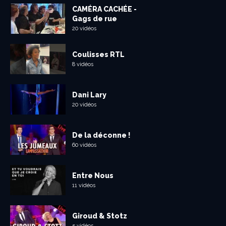
CAMÉRA CACHÉE -
Gags de rue
20 vidéos
Coulisses RTL
8 vidéos
Dani Lary
20 vidéos
De la déconne !
60 vidéos
Entre Nous
11 vidéos
Giroud & Stotz
5 vidéos