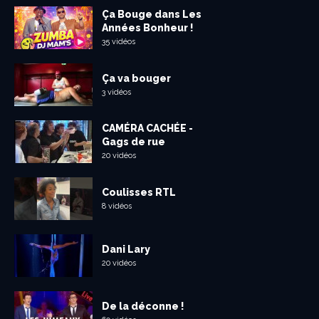
Ça Bouge dans Les
Années Bonheur !
35 vidéos
Ça va bouger
3 vidéos
CAMÉRA CACHÉE -
Gags de rue
20 vidéos
Coulisses RTL
8 vidéos
Dani Lary
20 vidéos
De la déconne !