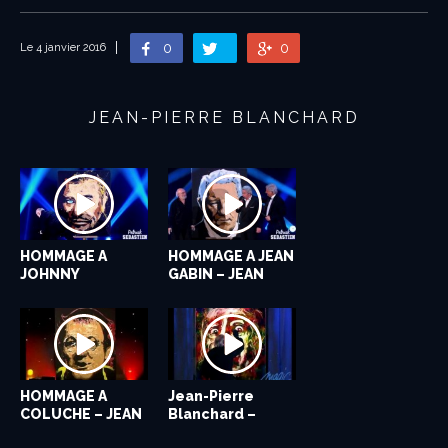
0
0
Le 4 janvier 2016
JEAN-PIERRE BLANCHARD
HOMMAGE A
HOMMAGE A JEAN
JOHNNY
GABIN – JEAN
HALLYDAY – JEAN
PIERRE...
PIERRE...
HOMMAGE A
Jean-Pierre
COLUCHE – JEAN
Blanchard –
PIERRE...
Salvador Dali...