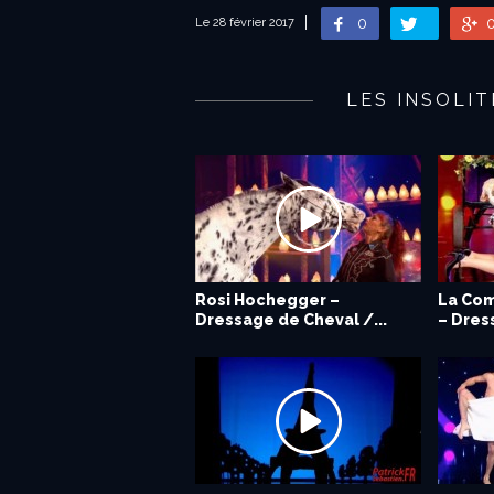
0
Le 28 février 2017
LES INSOLI
Rosi Hochegger –
La Com
Dressage de Cheval /...
– Dres