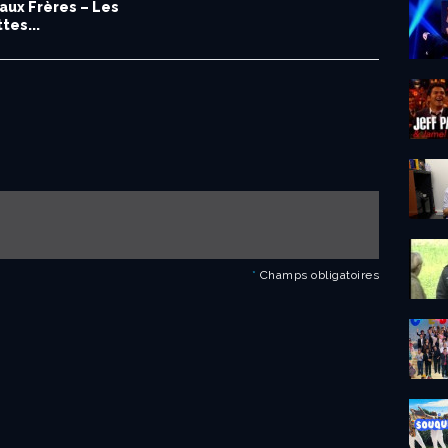
aux Frères – Les
tes...
*
Champs obligatoires