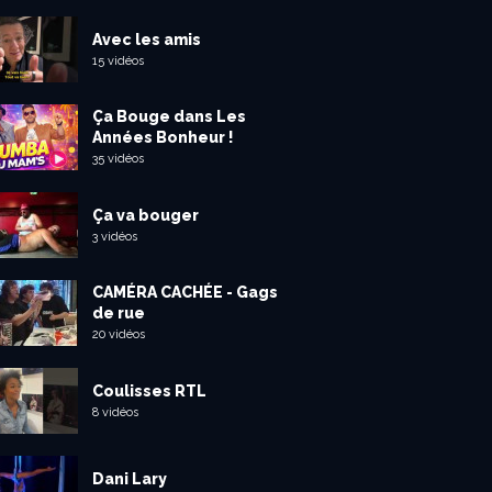
Avec les amis
15 vidéos
Ça Bouge dans Les
Années Bonheur !
35 vidéos
Ça va bouger
3 vidéos
CAMÉRA CACHÉE - Gags
de rue
20 vidéos
Coulisses RTL
8 vidéos
Dani Lary