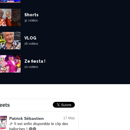
Shorts
31 vidéos
VLOG
16 vidéos
Ze fiesta !
10 vidéos
eets
Patrick Sébastien
17 May
🎉 Il est enfin disponible le clip des
balloches ! 🔵🔴