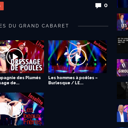
0
0
TES DU GRAND CABARET
pagnie des Plumés
Les hommes à poêles –
sage de...
Burlesque / LE...