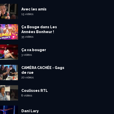
Avec les amis
15 vidéos
Ça Bouge dans Les
Années Bonheur !
35 vidéos
Ça va bouger
3 vidéos
CAMÉRA CACHÉE - Gags
de rue
20 vidéos
Coulisses RTL
8 vidéos
Dani Lary