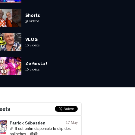
Shorts
31 vidéos
VLOG
16 vidéos
Ze fiesta !
10 vidéos
eets
Patrick Sébastien
17 May
🎉 Il est enfin disponible le clip des
balloches ! 🔵🔴