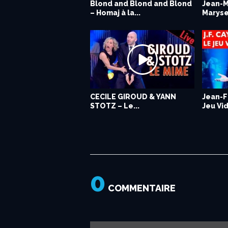
Blond and Blond and Blond
Laurent CHANDEMERLE &
CHANTAL LADESOU – L’OS
Jean-M
Christe
Tano –
– Homaj à la...
MARC-ANTOINE LE...
PICADILLOS...
Maryse 
blues /
dans le
CECILE GIROUD & YANN
Annadrey – Mon prénom /
Tano – La Pute de luxe /
Jean-F
Christ
Floren
STOTZ – Le...
Live dans les...
live dans les...
Jeu Vid
Revue 
Réalité
0
COMMENTAIRE