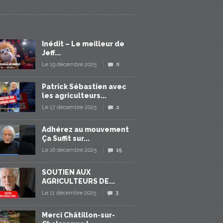
Inédit – Le meilleur de
Jeff...
Le 19 décembre 2025
0
Patrick Sébastien avec
les agriculteurs...
Le 17 décembre 2025
2
Adhérez au mouvement
Ça Suffit sur...
Le 16 décembre 2025
15
SOUTIEN AUX
AGRICULTEURS DE...
Le 11 décembre 2025
3
Merci Châtillon-sur-