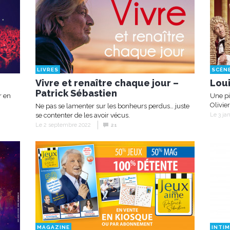
LIVRES
SCÈN
Vivre et renaître chaque jour –
Loui
Patrick Sébastien
r en
Une pi
Olivie
Ne pas se lamenter sur les bonheurs perdus… juste
se contenter de les avoir vécus.
Le 3 ja
Le 2 septembre 2022
21
MAGAZINE
INTIM