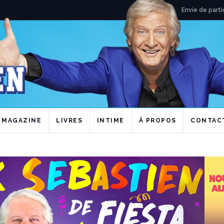
Envie de parti
Acheter
Acheter
Acheter
Acheter
Acheter
Acheter
MAGAZINE
LIVRES
INTIME
À PROPOS
CONTAC
Acheter
Acheter
Acheter
Acheter
Acheter
Acheter
Acheter
Acheter
Acheter