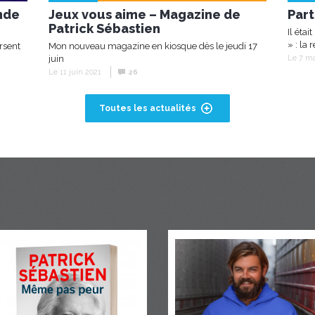
nde
Jeux vous aime – Magazine de
Part
Patrick Sébastien
Il éta
» : la 
rsent
Mon nouveau magazine en kiosque dès le jeudi 17
juin
Le 7 ma
Le 11 juin 2021
26
Toutes les actualités