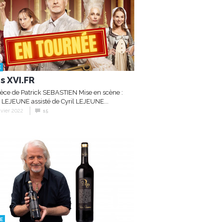
E
s XVI.FR
èce de Patrick SEBASTIEN Mise en scène :
r LEJEUNE assisté de Cyril LEJEUNE...
nvier 2022
15
E