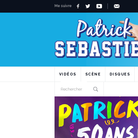
Me suivre
01.
Une P'tite Pipe Hourra !
02.
Aka Aleo
03.
Au milieu de l'arene
04.
Il fait chaud
05.
On est des dingues
06.
Les sardines - Remix 2013
VIDÉOS
SCÈNE
DISQUES
07.
Ah... Si tu pouvais fermer ta gueule...
08.
Tourner les serviettes
09.
C'est chaud
10.
A l'attaque
11.
On a gagné ce soir
12.
Faut Qu'On Slash !
13.
Et pendant ce temps la
14.
La Fiesta Remix 2010
15.
Grazie Mille