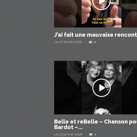
J’ai fait une mauvaise rencon
Le 27 février 2026
2
Belle et reBelle – Chanson po
Bardot –...
Le 19 janvier 2026
1