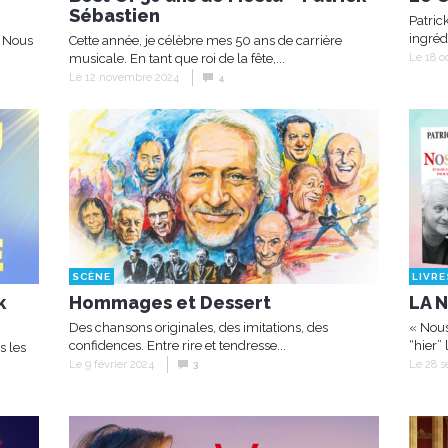
Sébastien
Patric
ingréd
e Nous
Cette année, je célèbre mes 50 ans de carrière
musicale. En tant que roi de la fête,...
Le 18 o
Le 12 novembre 2024
4
SCÈNE
LIVRE
k
Hommages et Dessert
LA 
Des chansons originales, des imitations, des
« Nous
confidences. Entre rire et tendresse...
“hier” 
s les
Le 9 février 2024
Le 28 
3