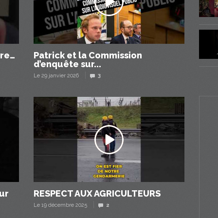
tre…
Patrick et la Commission
d’enquête sur...
Le 29 janvier 2026
3
ur
RESPECT AUX AGRICULTEURS
Le 19 décembre 2025
2