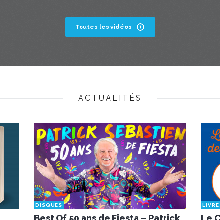
Toutes les vidéos
ACTUALITÉS
DISQUES
LIVRE
Best Of 50 ans de Fiesta – Patrick
Le C