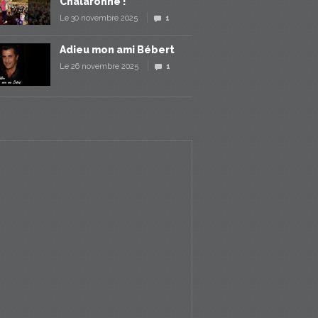
Chalaronne !
Le 30 novembre 2025
1
Adieu mon ami Bébert
Le 26 novembre 2025
1