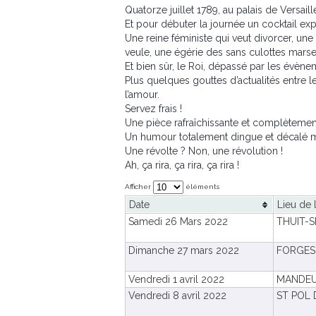
Quatorze juillet 1789, au palais de Versaill
Et pour débuter la journée un cocktail expl
Une reine féministe qui veut divorcer, une 
veule, une égérie des sans culottes marsei
Et bien sûr, le Roi, dépassé par les évène
Plus quelques gouttes d’actualités entre le
l’amour.
Servez frais !
Une pièce rafraîchissante et complètement
Un humour totalement dingue et décalé ma
Une révolte ? Non, une révolution !
Ah, ça rira, ça rira, ça rira !
Afficher
éléments
Date
Lieu de 
Samedi 26 Mars 2022
THUIT-
Dimanche 27 mars 2022
FORGES
Vendredi 1 avril 2022
MANDE
Vendredi 8 avril 2022
ST POL 