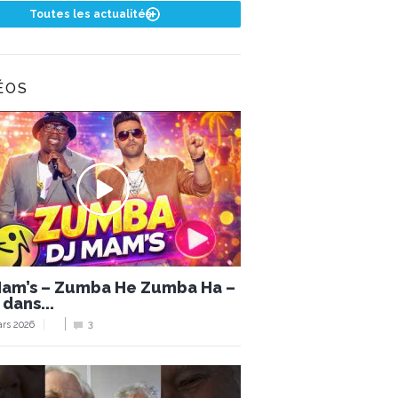
Toutes les actualités
ÉOS
Mam’s – Zumba He Zumba Ha –
 dans...
rs 2026
3