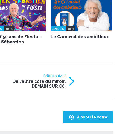
4
7
ES
LIVRES
f 50 ans de Fiesta –
Le Carnaval des ambitieux
k Sébastien
Article suivant
De l’autre coté du miroir…
DEMAIN SUR C8 !
Ajouter le votre