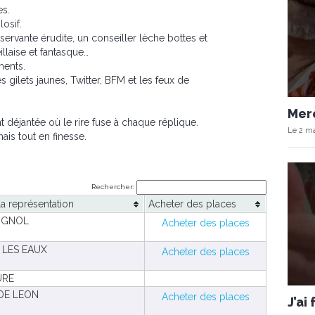
es.
osif.
servante érudite, un conseiller lèche bottes et
llaise et fantasque…
ments.
s gilets jaunes, Twitter, BFM et les feux de
Merc
 déjantée où le rire fuse à chaque réplique.
Le 2 ma
is tout en finesse.
Rechercher:
la représentation
Acheter des places
SIGNOL
Acheter des places
 LES EAUX
Acheter des places
URE
DE LEON
Acheter des places
J’ai