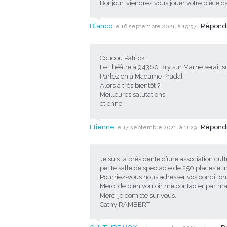
Bonjour, viendrez vous jouer votre pièce da
Blanco
Répond
le 16 septembre 2021, à 15:57
Coucou Patrick .
Le Théâtre à 94360 Bry sur Marne serait su
Parlez en à Madame Pradal
Alors à très bientôt ?
Meilleures salutations
etienne
Etienne
Répond
le 17 septembre 2021, à 11:29
Je suis la présidente d’une association cul
petite salle de spectacle de 250 places.et
Pourriez-vous nous adresser vos condition
Merci de bien vouloir me contacter par ma
Merci je compte sur vous.
Cathy RAMBERT