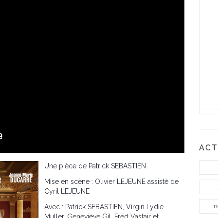
ACT
Une pièce de Patrick SEBASTIEN
Mise en scène : Olivier LEJEUNE assisté de
Cyril LEJEUNE
n
Avec : Patrick SEBASTIEN, Virgin Lydie
Muller, Geneviève Gil, Fred Vastair et