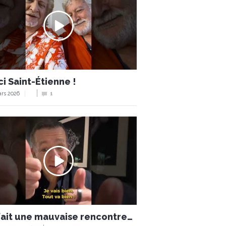
i Saint-Étienne !
rs 2026
1
 fait une mauvaise rencontre…