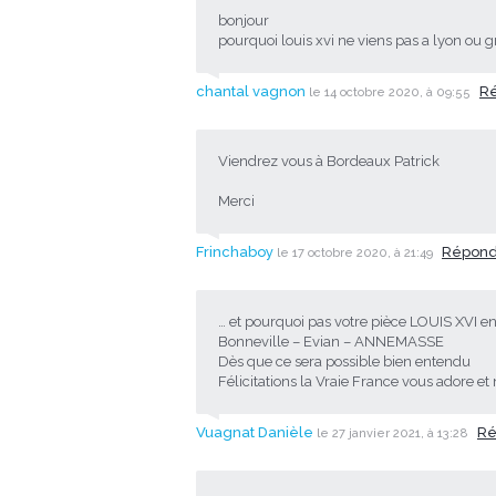
bonjour
pourquoi louis xvi ne viens pas a lyon ou 
chantal vagnon
R
le 14 octobre 2020, à 09:55
Viendrez vous à Bordeaux Patrick
Merci
Frinchaboy
Répon
le 17 octobre 2020, à 21:49
… et pourquoi pas votre pièce LOUIS XVI e
Bonneville – Evian – ANNEMASSE
Dès que ce sera possible bien entendu
Félicitations la Vraie France vous adore e
Vuagnat Danièle
Ré
le 27 janvier 2021, à 13:28