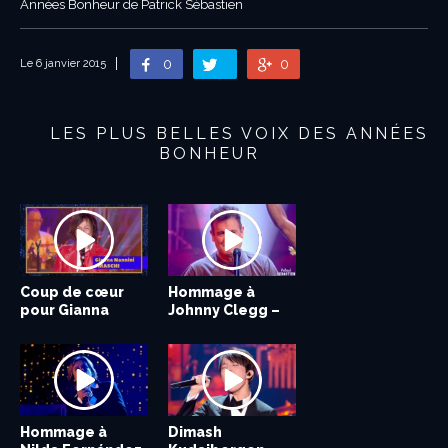
Années Bonheur de Patrick Sébastien
0
0
Le 6 janvier 2015
LES PLUS BELLES VOIX DES ANNÉES
BONHEUR
Coup de cœur
Texas – I don’t
Hommage à
Chris De Burgh –
pour Gianna
want a lover
Johnny Clegg –
HIGH ON
Nannini
Scatterlings...
EMOTION &...
Hommage à
Seal – LET’S STAY
Dimash
Percy Sledge –