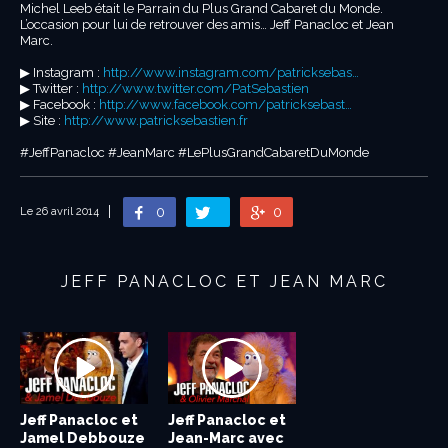
Michel Leeb était le Parrain du Plus Grand Cabaret du Monde.
L’occasion pour lui de retrouver des amis… Jeff Panacloc et Jean
Marc.
▶︎ Instagram :
http://www.instagram.com/patricksebas…
▶︎ Twitter :
http://www.twitter.com/PatSebastien
▶︎ Facebook :
http://www.facebook.com/patricksebast…
▶︎ Site :
http://www.patricksebastien.fr
#JeffPanacloc #JeanMarc #LePlusGrandCabaretDuMonde
0
0
Le 26 avril 2014
JEFF PANACLOC ET JEAN MARC
Jeff Panacloc et
Jeff Panacloc et
Jeff Panacloc et
Jeff Panacloc et
Jamel Debbouze
Jean Marc Avec
Jean-Marc avec
Jean Marc Avec