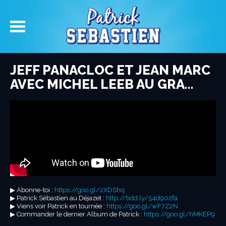
JEFF PANACLOC ET JEAN MARC
AVEC MICHEL LEEB AU GRA…
▶︎ Abonne-toi :
https://goo.gl/2XDShq
▶︎ Patrick Sébastien au Déjazet :
http://tidd.ly/54d902fa
▶︎ Viens voir Patrick en tournée :
https://goo.gl/wF7Z2N
▶︎ Commander le dernier Album de Patrick :
https://goo.gl/hMKEP9