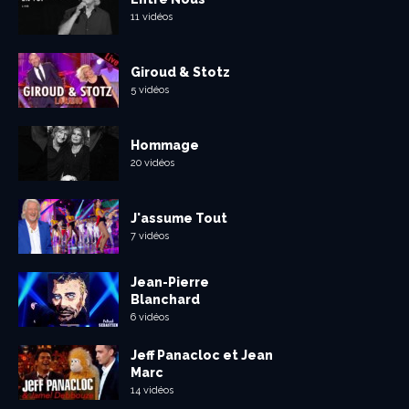
11 vidéos
Giroud & Stotz
5 vidéos
Hommage
20 vidéos
J'assume Tout
7 vidéos
Jean-Pierre
Blanchard
6 vidéos
Jeff Panacloc et Jean
Marc
14 vidéos