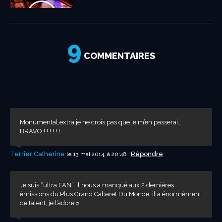
9
Jeff Panacloc et
Jean Marc Avec
COMMENTAIRES
Jean Dujardin...
Monumental,extra,je ne crois pas que je m’en passerai…
BRAVO ! ! ! ! ! !
Terrier Catherine
Répondre
le 13 mai 2014, à 20:48
Je suis “ultra FAN”, il nous a manqué aux 2 dernières
émissions du Plus Grand Cabaret Du Monde, il a énormément
de talent, je l’adore☼