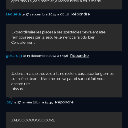
gros bisou a jean marc et je ladore bisou a tous marie
seguela
Répondre
le 17 septembre 2014, à 08:10
Extraordinaire les places à ses spectacles devraient être
remboursées par la secu tellement ça fait du bien.
Cordialement
gerard j j
Répondre
le 13 décembre 2014, à 17:56
J’adore , mais je trouve qu’ils ne restent pas assez longtemps
sur scène .Jean – Marc ne t’en va pas et surtout fait nous
encore rire .
Bisous
josy
Répondre
le 27 janvier 2015, à 15:45
J’ADOOOOOOOOOOORE