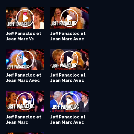
– Le...
Mimie Mathy /...
Olivier...
Gérard...
Jeff Panacloc et
Jeff Panacloc et
Jeff Panacloc et
Jeff Panacloc et
Jean Marc Vs
Jean Marc Avec
Jean Marc Avec
Jean Marc Avec
Cyril Hanouna...
Gad Elmaleh...
Estelle...
Pascal Obispo...
Jeff Panacloc et
Jeff Panacloc et
Jean Marc Avec
Jean Marc Avec
Michel...
Véronique...
Jeff Panacloc et
Jeff Panacloc et
Jean Marc
Jean Marc Avec
s’excusent /...
Patrick...