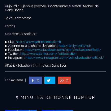
Aujourd’hui je vous propose l’incontournable sketch “Michel” de
Dany Boon !
Je vous embrasse
Patrick
Mes réseaux sociaux :
▶︎ Site :
http://www.patricksebastien.fr
▶︎ Abonne-toi à la chaîne de Patrick :
http://bit.ly/2vFsAwK
▶︎ Facebook :
http://www.facebook.com/patricksebastienofficiel/
▶︎ Twitter :
http://www.twitter.com/PatSebastien
▶︎ Instagram :
http://www.instagram.com/patricksebastienofficiel/
#PatrickSébastien #5minutes #DanyBoon
0
0
Le 6 mai 2020
5 MINUTES DE BONNE HUMEUR