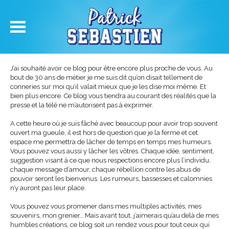
J’ai souhaité avoir ce blog pour être encore plus proche de vous. Au
bout de 30 ans de métier je me suis dit qu’on disait tellement de
conneries sur moi qu’il valait mieux que je les dise moi même. Et
bien plus encore. Ce blog vous tiendra au courant des réalités que la
presse et la télé ne m’autorisent pas à exprimer.
A cette heure où je suis fâché avec beaucoup pour avoir trop souvent
ouvert ma gueule, il est hors de question que je la ferme et cet
espace me permettra de lâcher de temps en temps mes humeurs.
Vous pouvez vous aussi y lâcher les vôtres. Chaque idée, sentiment,
suggestion visant à ce que nous respections encore plus l’individu,
chaque message d’amour, chaque rébellion contre les abus de
pouvoir seront les bienvenus. Les rumeurs, bassesses et calomnies
n’y auront pas leur place.
Vous pouvez vous promener dans mes multiples activités, mes
souvenirs, mon grenier… Mais avant tout, j’aimerais qu’au delà de mes
humbles créations, ce blog soit un rendez vous pour tout ceux qui