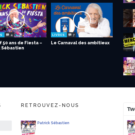
4
7
ES
LIVRES
f 50 ans de Fiesta –
Le Carnaval des ambitieux
k Sébastien
S
RETROUVEZ-NOUS
Tw
Patrick Sébastien