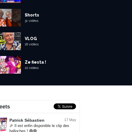
Shorts
31 vidéos
VLOG
16 vidéos
Ze fiesta !
10 vidéos
eets
Patrick Sébastien
17 May
🎉 Il est enfin disponible le clip des
balloches ! 🔵🔴