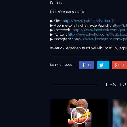
Patrick
Mes réseaux sociaux :
▶︎ Site :
http://www.patricksebastien.fr
▶︎ Abonne-toi à la chaîne de Patrick :
http://b
▶︎ Facebook :
http://www.facebook.com/patric
▶︎ Twitter :
http://www.twitter.com/PatSebast
▶︎ Instagram :
http://www.instagram.com/patr
#PatrickSébastien #NouvelAlbum #OnDégou
0
0
Le 17 juin 2020
LES TU