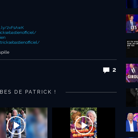
it.ly/2vFsAwK
ksebastienofficiel/
ien
icksebastienofficiel/
pille
2
BES DE PATRICK !