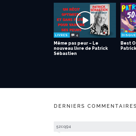
4
LIVRES
DISQU
Même pas peur – Le
Best O
nouveau livre de Patrick
Patric
Sébastien
DERNIERS COMMENTAIRE
5zcq94