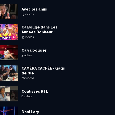
Avec les amis
15 vidéos
Ça Bouge dans Les
Années Bonheur !
35 vidéos
Ça va bouger
3 vidéos
CAMÉRA CACHÉE - Gags
de rue
20 vidéos
Coulisses RTL
8 vidéos
Dani Lary