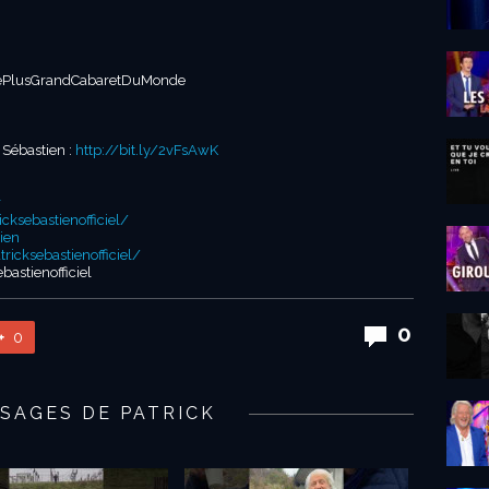
#LePlusGrandCabaretDuMonde
 Sébastien :
http://bit.ly/2vFsAwK
r
ksebastienofficiel/
ien
icksebastienofficiel/
bastienofficiel
0
0
SAGES DE PATRICK