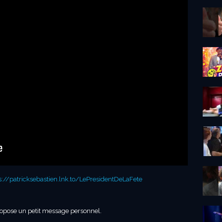
s://patricksebastien.lnk.to/LePresidentDeLaFete
propose un petit message personnel.