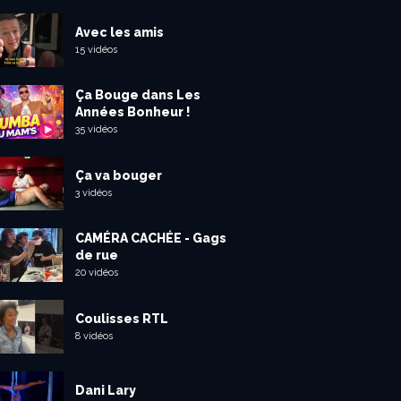
Avec les amis
15 vidéos
Ça Bouge dans Les
Années Bonheur !
35 vidéos
Ça va bouger
3 vidéos
CAMÉRA CACHÉE - Gags
de rue
20 vidéos
Coulisses RTL
8 vidéos
Dani Lary