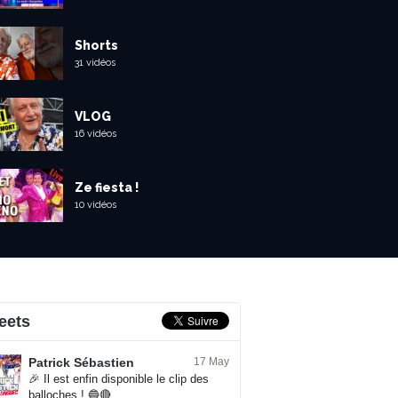
Shorts
31 vidéos
VLOG
16 vidéos
Ze fiesta !
10 vidéos
eets
Patrick Sébastien
17 May
🎉 Il est enfin disponible le clip des
balloches ! 🔵🔴