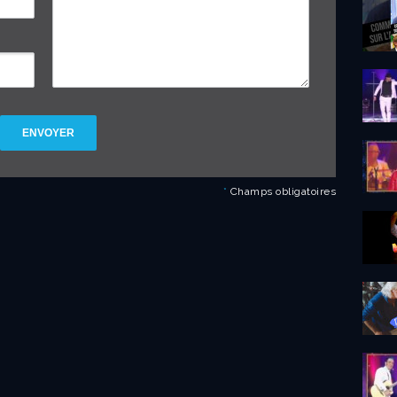
ENVOYER
*
Champs obligatoires