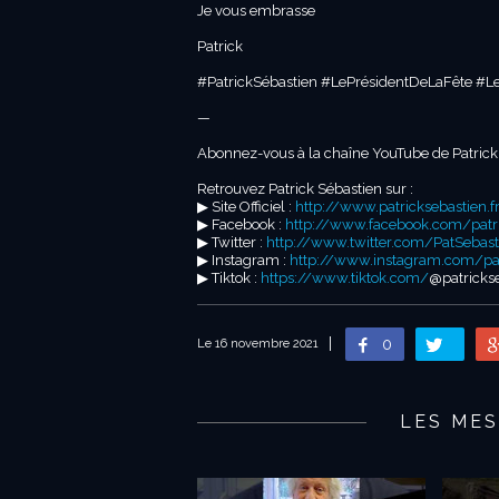
Je vous embrasse
Patrick
#PatrickSébastien #LePrésidentDeLaFête 
—
Abonnez-vous à la chaîne YouTube de Patrick
Retrouvez Patrick Sébastien sur :
▶︎ Site Officiel :
http://www.patricksebastien.f
▶︎ Facebook :
http://www.facebook.com/patric
▶︎ Twitter :
http://www.twitter.com/PatSebast
▶︎ Instagram :
http://www.instagram.com/patr
▶︎ Tiktok :
https://www.tiktok.com/
@patrickse
0
Le 16 novembre 2021
LES MES