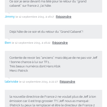
Ce soir je serai devant ma télé pour le retour du “grand
cabaret” sur france 2, j’ai hâte.
Jimmy
Répondre
le 12 septembre 2015, à 16:17
Déjà hâte de ce soir et du retour du “Grand Cabaret”!
Ben
Répondre
le 12 septembre 2015, à 16:22
Contente de revoir les “anciens” mais déçue de ne pas voir Jeff
! bonne chance à lui sur TF1…
Très beaux numéros dont Hans Klok
Merci Patrick
labriviste
Répondre
le 12 septembre 2015, à 22:27
la nouvelle directrice de France 2 ne voulait plus de Jeff à ton
émission car il est trop grossier ??:( Jeff nous as manqué :
(Patrick tu peux la remplacer et être le directeur de France 2