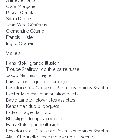
Shirley et Dino
Clara Morgane
Pascal Olmeta
Sonia Dubois
Jean Marc Généreux
Clémentine Célarié
Francis Huster
Ingrid Chauvin
Visuels :
Hans Klok : grande illusion
Troupe Shatirov : double barre russe
Jakob Matthias : magie
Luis Dalton : équilibre sur objet
Les étoiles du Cirque de Pékin : les moines Shaolin
Hector Mancha : manipulation billets
David Larible : clown : les assiettes
Kendama : duo bilboquets
Latko : magie : la moto
Blacklight : troupe acrobatique
Hans Klok : grande illusion
Les étoiles du Cirque de Pékin : les moines Shaolin
Alain Choquette : magie close up sur scène