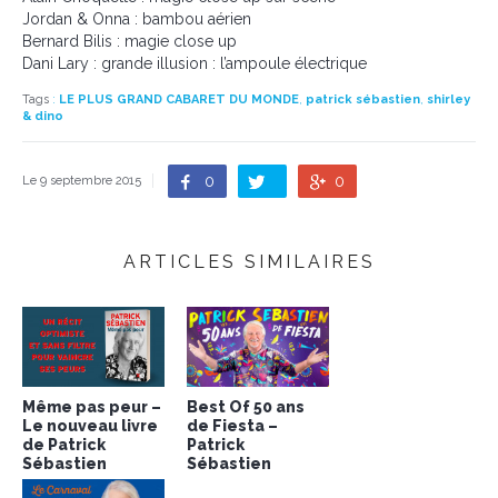
Jordan & Onna : bambou aérien
Bernard Bilis : magie close up
Dani Lary : grande illusion : l’ampoule électrique
Tags
:
LE PLUS GRAND CABARET DU MONDE
,
patrick sébastien
,
shirley
& dino
0
0
Le 9 septembre 2015
ARTICLES SIMILAIRES
Même pas peur –
Best Of 50 ans
Le nouveau livre
de Fiesta –
de Patrick
Patrick
Sébastien
Sébastien