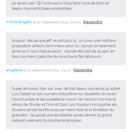
ça serait cool ! 😉 Continues à nous faire vivre de bons et
beaux moments,bises ensoleillées.
YVON Brigitte
Répondre
le 13 septembre 2015, à 10:25
bonjour, décue que jeff ne soit plus la , si il a eu une meilleur
proposition ailleurs tant mieux pour lui, j’aurais simplement
aimé qu’il nous dise aurevoir , s’aurait été cool de sa part. en
tous cas merci patoche de nous l’avoir fait découvrir
angélina
Répondre
le 13 septembre 2015, à 12:27
Super émission hier soir avec de très beaux numéros j’ai adoré
Luis Dalton et son numéro d’équilibre sur bouteille, le clown
David Larible et ses assiettes à mourir de rire tout comme le
retour de Shirley et Dino et Dani Lary toujours incroyable ses
illusions et très bluffé aussi par Hans Klok et la lévitation du
guéridon. J’ai passé une excellente soirée devant le grand
cabaret vivement la prochaine émission.