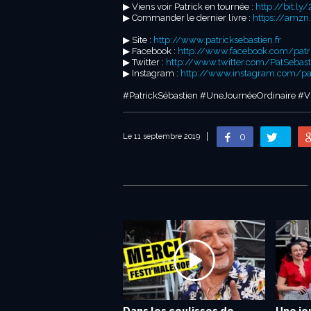
▶︎ Viens voir Patrick en tournée :
http://bit.ly
▶︎ Commander le dernier livre :
https://amz
▶︎ Site :
http://www.patricksebastien.fr
▶︎ Facebook :
http://www.facebook.com/patric
▶︎ Twitter :
http://www.twitter.com/PatSebast
▶︎ Instagram :
http://www.instagram.com/patr
#PatrickSébastien #UneJournéeOrdinaire #
0
Le 11 septembre 2019