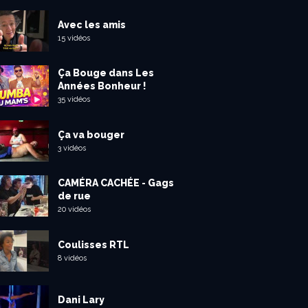
Avec les amis
15 vidéos
Ça Bouge dans Les
Années Bonheur !
35 vidéos
Ça va bouger
3 vidéos
CAMÉRA CACHÉE - Gags
de rue
20 vidéos
Coulisses RTL
8 vidéos
Dani Lary