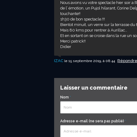
Nous avons vu votre spectacle hier soir a 
de l’ émotion, un Pujol hilarant, Corine D
touchante!!
1h30 de bon spectacle.!!!
Bientot minuit, un verre sur la terrasse du
Mais 80 kms pour rentrer à Aurillac…
Et en sortant on se croise dans la rue un 
Merci patrick!!
Didier
IZAC
Répondr
le 15 septembre 2019, à 08:44
Laisser un commentaire
Nom
*
Adresse e-mail (ne sera pas publié)
*