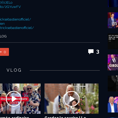
/2XVJELo
n.to/2GYuwFV
ksebastienofficiel/
ien
icksebastienofficiel/
VLOG
3
0
VLOG