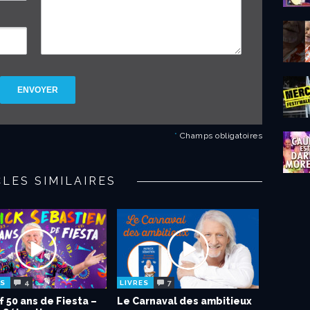
ENVOYER
*
Champs obligatoires
CLES SIMILAIRES
4
7
ES
LIVRES
f 50 ans de Fiesta –
Le Carnaval des ambitieux