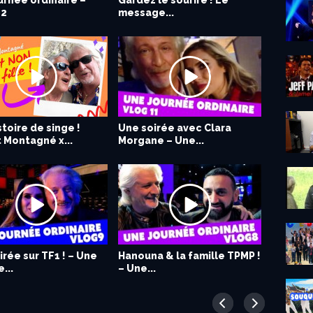
urnée ordinaire –
trouvé mon père ! –
Gardez le sourire ! Le
Des amis et des rires ! –
12
message...
Une journée...
toire de singe !
k Sébastien – Une
Une soirée avec Clara
Patrick Sébastien – Une
t Montagné x...
e...
Morgane – Une...
Journée...
irée sur TF1 ! – Une
Hanouna & la famille TPMP !
...
– Une...