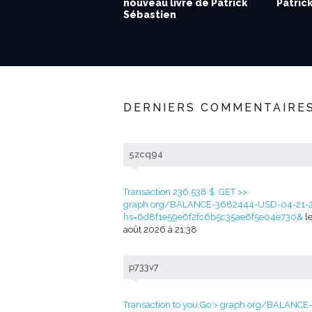
nouveau livre de Patrick
Patric
Sébastien
DERNIERS COMMENTAIRE
5zcq94
Transaction 236,538 $. GET >>
graph.org/BALANCE-3682444-USD-04-21-
hs=6d8f1e59e6f2fc6b5c35ae6f5e04e730&
le
août 2026 à 21:38
p733v7
Transaction to you.Go > graph.org/BALANCE-