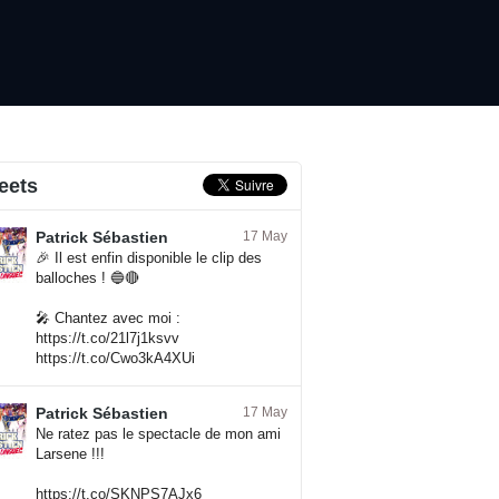
eets
Patrick Sébastien
17 May
🎉 Il est enfin disponible le clip des
balloches ! 🔵🔴
🎤 Chantez avec moi :
https://t.co/21l7j1ksvv
https://t.co/Cwo3kA4XUi
Patrick Sébastien
17 May
Ne ratez pas le spectacle de mon ami
Larsene !!!
https://t.co/SKNPS7AJx6