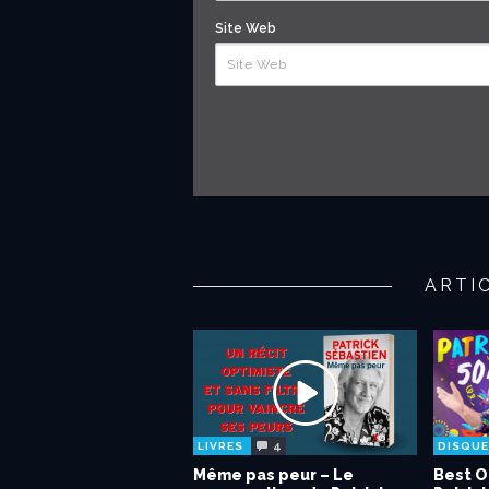
Site Web
ARTI
4
LIVRES
DISQU
Même pas peur – Le
Best O