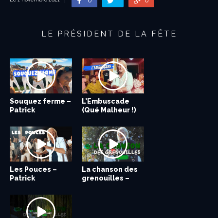
0
0
LE PRÉSIDENT DE LA FÊTE
Souquez ferme –
L’Embuscade
Patrick
(Qué Malheur !)
Sébastien...
–...
Les Pouces –
La chanson des
Patrick
grenouilles –
Sébastien (Clip...
Patrick...