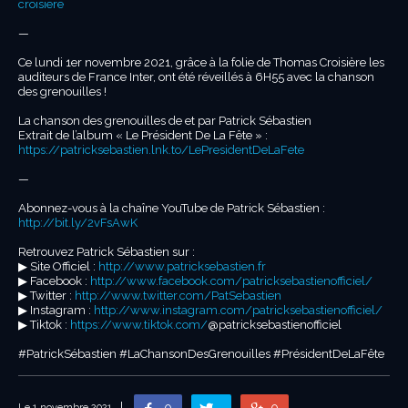
croisiere
—
Ce lundi 1er novembre 2021, grâce à la folie de Thomas Croisière les
auditeurs de France Inter, ont été réveillés à 6H55 avec la chanson
des grenouilles !
La chanson des grenouilles de et par Patrick Sébastien
Extrait de l’album « Le Président De La Fête » :
https://patricksebastien.lnk.to/LePresidentDeLaFete
—
Abonnez-vous à la chaîne YouTube de Patrick Sébastien :
http://bit.ly/2vFsAwK
Retrouvez Patrick Sébastien sur :
▶︎ Site Officiel :
http://www.patricksebastien.fr
▶︎ Facebook :
http://www.facebook.com/patricksebastienofficiel/
▶︎ Twitter :
http://www.twitter.com/PatSebastien
▶︎ Instagram :
http://www.instagram.com/patricksebastienofficiel/
▶︎ Tiktok :
https://www.tiktok.com/
@patricksebastienofficiel
#PatrickSébastien #LaChansonDesGrenouilles #PrésidentDeLaFête
Le 1 novembre 2021