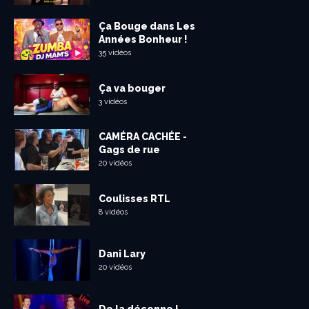
Ça Bouge dans Les
Années Bonheur !
35 vidéos
Ça va bouger
3 vidéos
CAMÉRA CACHÉE -
Gags de rue
20 vidéos
Coulisses RTL
8 vidéos
Dani Lary
20 vidéos
De la déconne !