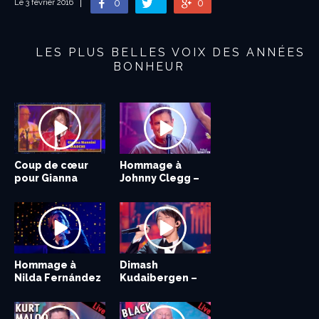
0
0
Le 3 février 2016
LES PLUS BELLES VOIX DES ANNÉES
BONHEUR
Coup de cœur
Chris De Burgh –
Hommage à
Seal – LET’S STAY
pour Gianna
HIGH ON
Johnny Clegg –
TOGETHER...
Nannini
EMOTION &...
Scatterlings...
Hommage à
Percy Sledge –
Dimash
Matt Pokora et
Nilda Fernández
WHEN A MAN
Kudaibergen –
Tal chantent
–...
LOVES A
S.O.S d’un...
Envole-moi en...
WOMAN...