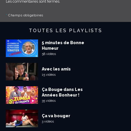
Les commentaires sont fermés.
*
Champs obligatoires
TOUTES LES PLAYLISTS
5 minutes de Bonne
Humeur
58 vidéos
Avec les amis
15 vidéos
Ça Bouge dans Les
Années Bonheur !
35 vidéos
Ça va bouger
3 vidéos