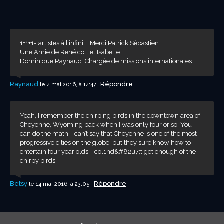
1+1+1= artistes à l’infini … Merci Patrick Sébastien.
Une Amie de René coll et Isabelle.
Dominique Raynaud. Chargée de missions internationales.
Raynaud
Répondre
le 4 mai 2016, à 14:47
Yeah, I remember the chirping birds in the downtown area of
Cheyenne, Wyoming back when I was only four or so. You
can do the math. I can’t say that Cheyenne is one of the most
progressive cities on the globe, but they sure know how to
entertain four year olds. I col1nd&#82u7;t get enough of the
chirpy birds.
Betsy
Répondre
le 14 mai 2016, à 23:05