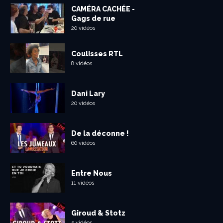
CAMÉRA CACHÉE -
Gags de rue
20 vidéos
Coulisses RTL
8 vidéos
Dani Lary
20 vidéos
De la déconne !
60 vidéos
Entre Nous
11 vidéos
Giroud & Stotz
5 vidéos