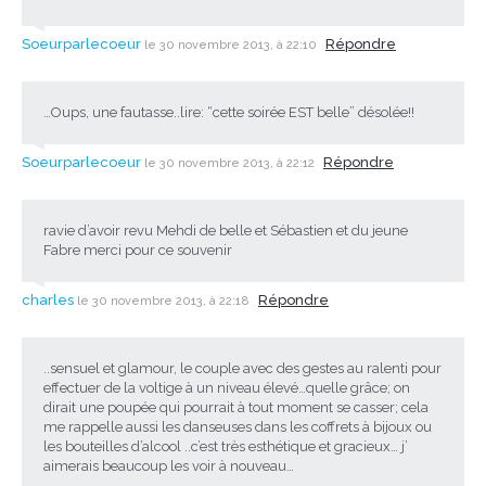
Soeurparlecoeur
Répondre
le 30 novembre 2013, à 22:10
…Oups, une fautasse..lire: “cette soirée EST belle” désolée!!
Soeurparlecoeur
Répondre
le 30 novembre 2013, à 22:12
ravie d’avoir revu Mehdi de belle et Sébastien et du jeune
Fabre merci pour ce souvenir
charles
Répondre
le 30 novembre 2013, à 22:18
..sensuel et glamour, le couple avec des gestes au ralenti pour
effectuer de la voltige à un niveau élevé…quelle grâce; on
dirait une poupée qui pourrait à tout moment se casser; cela
me rappelle aussi les danseuses dans les coffrets à bijoux ou
les bouteilles d’alcool ..c’est très esthétique et gracieux… j’
aimerais beaucoup les voir à nouveau…