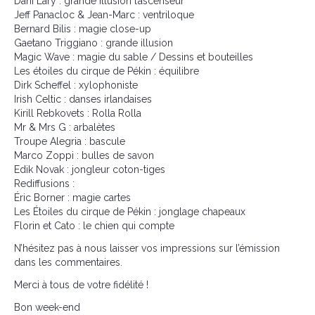
Dani Lary : grande illusion l’ascenseur
Jeff Panacloc & Jean-Marc : ventriloque
Bernard Bilis : magie close-up
Gaetano Triggiano : grande illusion
Magic Wave : magie du sable / Dessins et bouteilles
Les étoiles du cirque de Pékin : équilibre
Dirk Scheffel : xylophoniste
Irish Celtic : danses irlandaises
Kirill Rebkovets : Rolla Rolla
Mr & Mrs G : arbalètes
Troupe Alegria : bascule
Marco Zoppi : bulles de savon
Edik Novak : jongleur coton-tiges
Rediffusions :
Éric Borner : magie cartes
Les Étoiles du cirque de Pékin : jonglage chapeaux
Florin et Cato : le chien qui compte
N’hésitez pas à nous laisser vos impressions sur l’émission
dans les commentaires.
Merci à tous de votre fidélité !
Bon week-end