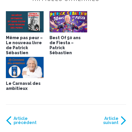
Même pas peur –
Best Of 50 ans
Le nouveau livre
de Fiesta –
de Patrick
Patrick
Sébastien
Sébastien
Le Carnaval des
ambitieux
Article
Article
précédent
suivant