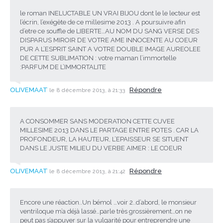
le roman INELUCTABLE UN VRAI BIJOU dont le le lecteur est
l’écrin, l’exégète de ce millesime 2013 . A poursuivre afin
d’etre ce souffle de LIBERTE…AU NOM DU SANG VERSE DES
DISPARUS MIROIR DE VOTRE AME INNOCENTE AU COEUR
PUR A L’ESPRIT SAINT A VOTRE DOUBLE IMAGE AUREOLEE
DE CETTE SUBLIMATION : votre maman l’immortelle
:PARFUM DE L’IMMORTALITE
OLIVEMAAT
Répondre
le 8 décembre 2013, à 21:33
A CONSOMMER SANS MODERATION CETTE CUVEE
MILLESIME 2013 DANS LE PARTAGE ENTRE POTES . CAR LA
PROFONDEUR, LA HAUTEUR, L’EPAISSEUR SE SITUENT
DANS LE JUSTE MILIEU DU VERBE AIMER : LE COEUR
OLIVEMAAT
Répondre
le 8 décembre 2013, à 21:42
Encore une réaction..Un bémol …voir 2..d’abord, le monsieur
ventriloque m’a déjà lassé…parle très grossièrement…on ne
peut pas s’appuyer sur la vulgarité pour entreprendre une