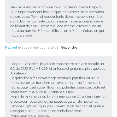
Très belle émission comme toujours, des numéros toujours
plus impressionnant les uns que les autres !! Belle prestation
du cirque de Pékin et très contente d’avoir revue le numéro
d’Eric Borner qui reste toujours aussi impressionnant même
en l’ayant déjà vu !! J’espère quand même le revoir avec un
nouveau numéro !! Encore félicitation a Patrick Sébastien qui
nous fais rêver
Rachel
Répondre
le 1 décembre 2013, à 16:08
Bonjour Sébastien, je veux te transmettre par voie postale un
CD de DUO FLAMENCO, chanteuse et guitariste plus que des
Amateurs.
Le guitariste a fait des arrangements de partition musique
française, en les transformant avec un rythme flamenco. Il
faut écouter c’est super. Ils ont du potentiel. Leur spectacle est
intéressant, chaleureux. Ambiance super.
Merci de m’indiquer où je peux envoyer ce CD à Sébastien. Ce
groupe composé d’une chanteuse et guitariste habitent à
Limoges (87). Pourquoi pas une émission de chant et guitare
espagnole pour un prochaine émission à venir.
Merci pour votre réponse.