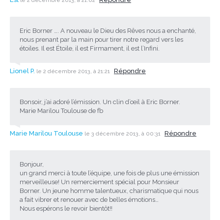
le 2 décembre 2013, à 21:02
Eric Borner …. A nouveau le Dieu des Rêves nous a enchanté,
nous prenant par la main pour tirer notre regard vers les
étoiles. Il est Étoile, il est Firmament, il est l’Infini.
Lionel P.
Répondre
le 2 décembre 2013, à 21:21
Bonsoir, j’ai adoré l’émission. Un clin d’œil à Eric Borner.
Marie Marilou Toulouse de fb
Marie Marilou Toulouse
Répondre
le 3 décembre 2013, à 00:31
Bonjour,
un grand merci à toute l’équipe, une fois de plus une émission
merveilleuse! Un remerciement spécial pour Monsieur
Borner. Un jeune homme talentueux, charismatique qui nous
a fait vibrer et renouer avec de belles émotions…
Nous espérons le revoir bientôt!!