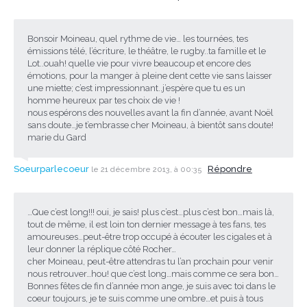
Bonsoir Moineau, quel rythme de vie… les tournées, tes
émissions télé, l’écriture, le théâtre, le rugby..ta famille et le
Lot..ouah! quelle vie pour vivre beaucoup et encore des
émotions, pour la manger à pleine dent cette vie sans laisser
une miette; c’est impressionnant..j’espère que tu es un
homme heureux par tes choix de vie !
nous espérons des nouvelles avant la fin d’année, avant Noël
sans doute…je t’embrasse cher Moineau, à bientôt sans doute!
marie du Gard
Soeurparlecoeur
Répondre
le 21 décembre 2013, à 00:35
…Que c’est long!!! oui, je sais! plus c’est…plus c’est bon…mais là,
tout de même, il est loin ton dernier message à tes fans, tes
amoureuses…peut-être trop occupé à écouter les cigales et à
leur donner la réplique côté Rocher…
cher Moineau, peut-être attendras tu l’an prochain pour venir
nous retrouver…hou! que c’est long…mais comme ce sera bon…
Bonnes fêtes de fin d’année mon ange, je suis avec toi dans le
coeur toujours, je te suis comme une ombre…et puis à tous