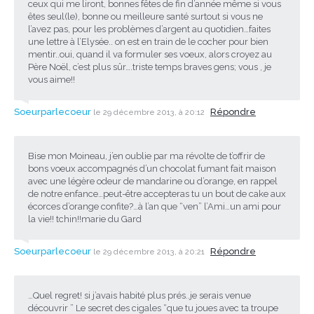
ceux qui me liront, bonnes fêtes de fin d’année même si vous
êtes seul(le), bonne ou meilleure santé surtout si vous ne
l’avez pas, pour les problèmes d’argent au quotidien…faites
une lettre à l’Elysée.. on est en train de le cocher pour bien
mentir..oui, quand il va formuler ses voeux, alors croyez au
Père Noël, c’est plus sûr….triste temps braves gens; vous , je
vous aime!!
Soeurparlecoeur
Répondre
le 29 décembre 2013, à 20:12
Bise mon Moineau, j’en oublie par ma révolte de t’offrir de
bons voeux accompagnés d’un chocolat fumant fait maison
avec une légère odeur de mandarine ou d’orange, en rappel
de notre enfance…peut-être accepteras tu un bout de cake aux
écorces d’orange confite?…à l’an que “ven” l’Ami…un ami pour
la vie!! tchin!!marie du Gard
Soeurparlecoeur
Répondre
le 29 décembre 2013, à 20:21
…Quel regret! si j’avais habité plus prés..je serais venue
découvrir ” Le secret des cigales “que tu joues avec ta troupe