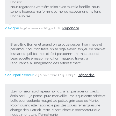
Bonsoir,
Nous regardons votre émission avec toute la famille; Nous
serions heureux ma femme et moi de recevoir une invitons;
Bonne soirée
devigne
Répondre
le 30 novembre 2013, à 21:21
Bravo Eric Borner et quand on sait que c’est en hommage et
par amour pour ton frère! on se régale avec son jeu de main et
les cartes qu’il balance et c’est pas commun…mais tout est
beau et cette émission rend hommage au travail, à
l’endurance, à l’imagination des Artistes! merci!
Soeurparlecoeur
Répondre
le 30 novembre 2013, à 21:30
..Le monsieur au chapeau noir qui a fait partager un crédo
écris par lui, je pense..pure merveille… mais que cette soirée et
belle et envoutante malgré les petites grimaces de Muriel
Robin quand elle n’apprécie pas ..tes qques remarques…ne
change rien, Patrick, reste le perturbateur provocateur que
nous aimons tant! t’Aime!marie