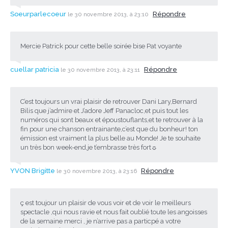
Soeurparlecoeur
Répondre
le 30 novembre 2013, à 23:10
Mercie Patrick pour cette belle soirée bise Pat voyante
cuellar patricia
Répondre
le 30 novembre 2013, à 23:11
C’est toujours un vrai plaisir de retrouver Dani Lary,Bernard
Bilis que j’admire et J’adore Jeff Panacloc,et puis tout les
numéros qui sont beaux et époustouflants,et te retrouver à la
fin pour une chanson entrainante,c’est que du bonheur! ton
émission est vraiment la plus belle au Monde! Je te souhaite
un très bon week-end,je t’embrasse très fort☼
YVON Brigitte
Répondre
le 30 novembre 2013, à 23:16
ç est toujour un plaisir de vous voir et de voir le meilleurs
spectacle ,qui nous ravie et nous fait oublié toute les angoisses
de la semaine merci , je n’arrive pas a particpé a votre