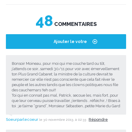
48
COMMENTAIRES
Ajouter le votre
Bonsoir Moineau, pour moi qui me couche tard ou tôt,
j’attends ce soir…samedi 30/11 pour voir avec émerveillement
ton Plus Grand Cabaret; la ministre de la culture devrait te
remercier car elle n’est pas consciente que cela fait rêver le
peuple et les autres tandis que les clowns politiques nous file
des cauchemars !!eh oui!!
Toi qui en connait pas mal, Patrick, secoue les, mais fort..pour
que leur cerveau puisse travailler, j’entends ..réfléchir…! Bises à
toi ; je t’aime “grand”, Monsieur Sébastien…petite Marie du Gard
Soeurparlecoeur
Répondre
le 30 novembre 2013, à 02:33