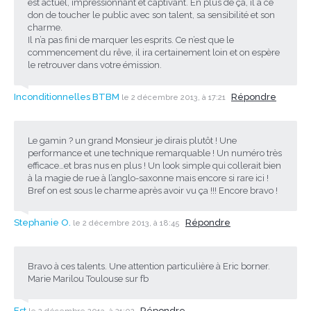
est actuel, impressionnant et captivant. En plus de ça, il a ce
don de toucher le public avec son talent, sa sensibilité et son
charme.
Il n’a pas fini de marquer les esprits. Ce n’est que le
commencement du rêve, il ira certainement loin et on espère
le retrouver dans votre émission.
Inconditionnelles BTBM
Répondre
le 2 décembre 2013, à 17:21
Le gamin ? un grand Monsieur je dirais plutôt ! Une
performance et une technique remarquable ! Un numéro très
efficace…et bras nus en plus ! Un look simple qui collerait bien
à la magie de rue à l’anglo-saxonne mais encore si rare ici !
Bref on est sous le charme après avoir vu ça !!! Encore bravo !
Stephanie O.
Répondre
le 2 décembre 2013, à 18:45
Bravo à ces talents. Une attention particulière à Eric borner.
Marie Marilou Toulouse sur fb
Est
Répondre