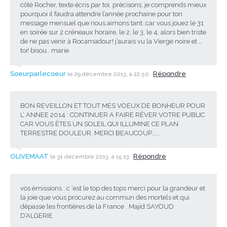
côté Rocher, texte écris par toi, précisons; je comprends mieux
pourquoi il faudra attendre l’année prochaine pour ton
message mensuel que nous aimons tant..car vous jouez le 31
en soirée sur 2 créneaux horaire, le 2, le 3, le 4, alors bien triste
de ne pas venir à Rocamadour! j’aurais vu la Vierge noire et …
toi! bisou.. marie
Soeurparlecoeur
Répondre
le 29 décembre 2013, à 22:50
BON REVEILLON ET TOUT MES VOEUX DE BONHEUR POUR
L’ ANNEE 2014 : CONTINUER A FAIRE RÊVER VOTRE PUBLIC
CAR VOUS ÊTES UN SOLEIL QUI ILLUMINE CE PLAN
TERRESTRE DOULEUR. MERCI BEAUCOUP…….
OLIVEMAAT
Répondre
le 31 décembre 2013, à 15:13
vos émissions : c ‘est le top des tops merci pour la grandeur et
la joie que vous procurez au commun des mortels et qui
dépasse les frontières de la France . Majid SAYOUD
D’ALGERIE