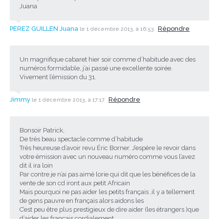
Juana
PEREZ GUILLEN Juana
Répondre
le 1 décembre 2013, à 16:53
Un magnifique cabaret hier soir comme d’habitude avec des
numéros formidable, j’ai passé une excellente soirée.
Vivement l’émission du 31.
Jimmy
Répondre
le 1 décembre 2013, à 17:17
Bonsoir Patrick,
De très beau spectacle comme d’habitude
Très heureuse d’avoir revu Éric Borner. J’espère le revoir dans
votre émission avec un nouveau numéro comme vous l’avez
dit il ira loin
Par contre je n’ai pas aimé lorie qui dit que les bénéfices de la
vente de son cd iront aux petit Africain
Mais pourquoi ne pas aider les petits français ,il y a tellement
de gens pauvre en français alors aidons les
C’est peu être plus prestigieux de dire aider (les étrangers )que
d’aider les français.cordialement