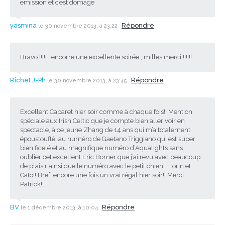
emission et c’est domage
yasmina
Répondre
le 30 novembre 2013, à 23:22
Bravo !!!!! , encorre une excellente soirée ; milles merci !!!!!!
Richet J-Ph
Répondre
le 30 novembre 2013, à 23:45
Excellent Cabaret hier soir comme à chaque fois!! Mention
spéciale aux Irish Celtic que je compte bien aller voir en
spectacle, à ce jeune Zhang de 14 ans qui m’a totalement
époustouflé, au numéro de Gaetano Triggiano qui est super
bien ficelé et au magnifique numéro d’Aqualights sans
oublier cet excellent Eric Borner que j’ai revu avec beaucoup
de plaisir ainsi que le numéro avec le petit chien, Florin et
Cato!! Bref, encore une fois un vrai régal hier soir!! Merci
Patrick!!
BV
Répondre
le 1 décembre 2013, à 10:04