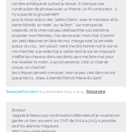
carrière artistique et surtout la réussir…il manque une
construction de phrases avec un thème, un fil conducteur… il
n’y a que de la grossièreté!!!
puis le show autour des “petits chiens” avec le monsieur et la
dame blonde..on reste” sur sa faim ” car manque de
créativité…et le chien est peu obéïssant!!!je vais bientôt te
proposer mon Moineau, ma venue avec mon chat..il prend
son petit déjeuner en face de moi, mange avec la serviette
autour du cou… son yaourt, vient me dire bonne nuit le soir et
me chercher si je reste trop à veiller tard le soir en miaulant,
m’effile les cheveux dans ses dents sans me faire mal pour
me réveiller le matin, à sa convenance…c’est un chat de
cirque…un chacha!!
les critiques servent à évoluer, n’est ce pas; c’est dans ce but
que je t’écris… bises, à bientôt Patrick! Marie du Gard
Soeurparlecoeur
Répondre
le 9 décembre 2013, à 23:15
Bonjour,
J’apprécie beaucoup vos émissions télévisées et je voudrais en
garder un bon souvenir sur DVD de 2004 a 2013 si possible,
sauf les séances magiques.
Merci pour votre réponse.