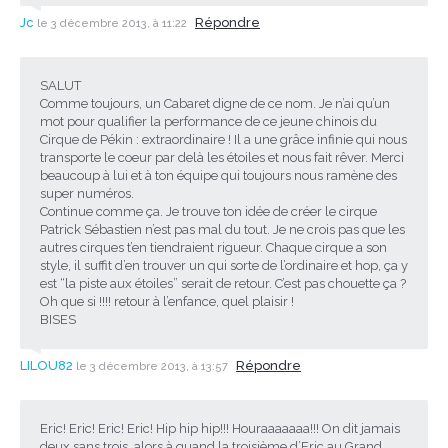
Jc
Répondre
le 3 décembre 2013, à 11:22
SALUT
Comme toujours, un Cabaret digne de ce nom. Je n’ai qu’un
mot pour qualifier la performance de ce jeune chinois du
Cirque de Pékin : extraordinaire ! Il a une grâce infinie qui nous
transporte le coeur par delà les étoiles et nous fait rêver. Merci
beaucoup à lui et à ton équipe qui toujours nous ramène des
super numéros.
Continue comme ça. Je trouve ton idée de créer le cirque
Patrick Sébastien n’est pas mal du tout. Je ne crois pas que les
autres cirques t’en tiendraient rigueur. Chaque cirque a son
style, il suffit d’en trouver un qui sorte de l’ordinaire et hop, ça y
est “la piste aux étoiles” serait de retour. C’est pas chouette ça ?
Oh que si !!!! retour à l’enfance, quel plaisir !
BISES
LILOU82
Répondre
le 3 décembre 2013, à 13:57
Eric! Eric! Eric! Eric! Hip hip hip!!! Houraaaaaaa!!! On dit jamais
deux sans trois, alors à quand la troisième d’Eric au Grand