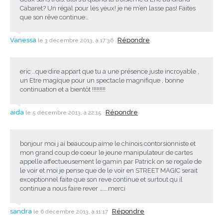
Cabaret? Un régal pour les yeux! je ne m’en lasse pas! Faites
que son rêve continue…
Vanessa
Répondre
le 3 décembre 2013, à 17:36
eric ..que dire appart que tu a une présence juste incroyable ,
un Etre magique pour un spectacle magnifique , bonne
continuation et a bientôt !!!!!!!!!
aida
Répondre
le 5 décembre 2013, à 22:15
bonjour moi j ai beaucoup aime le chinois contorsionniste et
mon grand coup de coeur le jeune manipulateur de cartes
appelle affectueusement le gamin par Patrick on se regale de
le voir et moi je pense que de le voir en STREET MAGIC serait
exceptionnel faite que son reve continue et surtout qu il
continue a nous faire rever …….merci
sandra
Répondre
le 6 décembre 2013, à 11:17