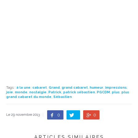
Tags
:
à la une
,
cabaret
,
Grand
,
grand cabaret
,
humeur
,
impressions
,
joie
,
monde
,
nostalgie
,
Patrick
,
patrick sébastien
,
PGCDM
,
plus
,
plus
grand cabaret du monde
,
Sébastien
0
0
Le 29 novembre 2013
ARTICLES SIMILAIRES