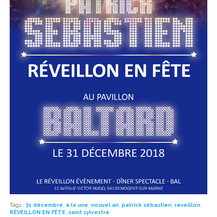
Tags
:
31 décembre
,
à la une
,
nouvel an
,
patrick sébastien
,
reveillon
,
RÉVEILLON EN FÊTE
,
saint sylvestre