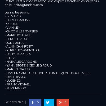
imitateurs et humoristes évoquent les petits secrets et les souvenirs
de leur plus grands succès.
Les invités seront :
• DJ MAM’S
• ENRICO MACIAS
• O ZONE
• VIANNEY
• CHICO & LES GYPSIES
• MARIE JOSE ALIE
• SERGE LLADO
• JULIE ZENATTI
• ALAIN CHAMFORT
• YURI BUENAVENTURA
• TONY CARREIRA
• RIDSA
• NATHALIE CARDONE
• YANN STOTZ & CECILE GIROUD
• MARTIN CIRCUS
• DAMIEN SARGUE & OLIVIER DION LES 3 MOUSQUETAIRES
• MATT BIANCO
• LUCENZO
• FRANK MICHAEL
• KURT MALOO
0
0
Le 15 avril 2016