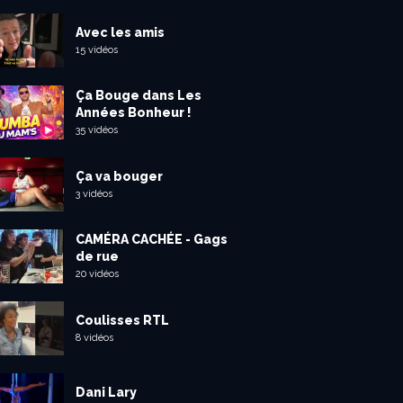
Avec les amis
15 vidéos
Ça Bouge dans Les
Années Bonheur !
35 vidéos
Ça va bouger
3 vidéos
CAMÉRA CACHÉE - Gags
de rue
20 vidéos
Coulisses RTL
8 vidéos
Dani Lary