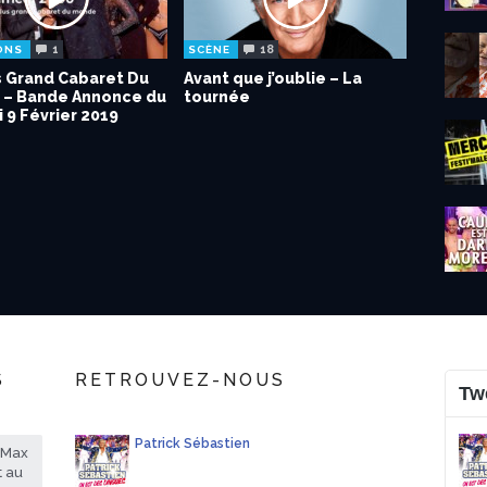
1
18
ONS
SCÈNE
s Grand Cabaret Du
Avant que j’oublie – La
– Bande Annonce du
tournée
 9 Février 2019
S
RETROUVEZ-NOUS
Tw
Patrick Sébastien
rMax
t au