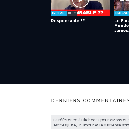
12
INTIME
EMISSI
Responsable ??
Le Plu
Monde 
samedi
DERNIERS COMMENTAIRE
La référence à Hitchcock pour #Monsieu
est très juste, l’humour et le suspense son