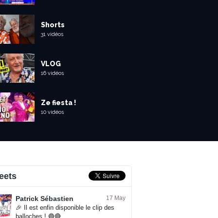
Shorts
31 vidéos
VLOG
16 vidéos
Ze fiesta !
10 vidéos
eets
Patrick Sébastien
17 May
🎉 Il est enfin disponible le clip des
balloches ! 🔵🔴