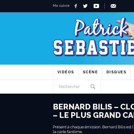
Me suivre
VIDÉOS
SCÈNE
DISQUES
BERNARD BILIS – CL
– LE PLUS GRAND C
Présent à chaque émission, Bernard Bilis est
la carte fantôme.