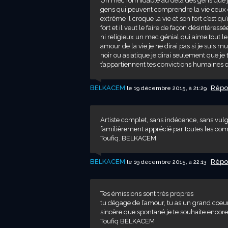
Un mec formidable au delà des gens que j’a
gens qui peuvent comprendre la vie ceux qu
extrême il croque la vie et son fort c’est qu’i
fort et il veut le faire de façon désintéressé
ni religieux un mec génial qui aime tout 
amour de la vie je ne dirai pas si je suis mus
noir ou asiatique je dirai seulement que je 
t’appartiennent tes convictions humaines o
BELKACEM
Répo
le 19 décembre 2015, à 21:29
Artiste complet, sans indécence, sans vulg
familièrement apprécié par toutes les com
Toufiq. BELKACEM.
BELKACEM
Répo
le 19 décembre 2015, à 22:13
Tes émissions sont très propres
tu dégage de l’amour, tu as un grand coeur
sincère que spontané je te souhaite encore
Toufiq BELKACEM