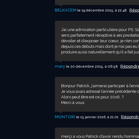
BELKACEM
Rép
le 19 décembre 2015, à 22:48
J’ai une admiration particulière pour PS; S
sens parfaitement réceptive à ses prestatio
dévoiler et d’exposer leur coeur, je n’en 
depuis ces débuts mais dont je n’ai pas eu l
produire aussi naturellement qu’il a fait jus
mary
Répondr
le 20 décembre 2015, à 06:58
Bonjour Patrick, j’aimerai participer à l’e
Je vous avais adressé l’année précédent
Alors peut être est ce pour 2016. ?
Merci à vous.
MONTOIR
Répond
le 15 janvier 2016, à 21:01
merçi a vous Patrick d’avoir rendu homma