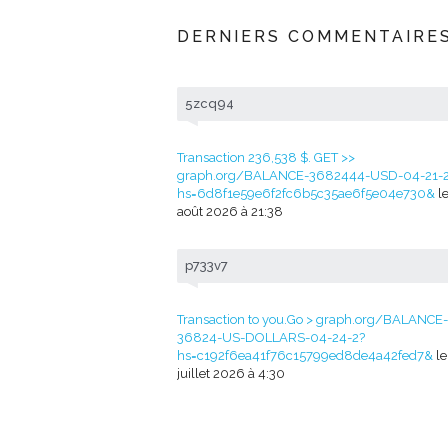
DERNIERS COMMENTAIRE
5zcq94
Transaction 236,538 $. GET >>
graph.org/BALANCE-3682444-USD-04-21-
hs=6d8f1e59e6f2fc6b5c35ae6f5e04e730&
le
août 2026 à 21:38
p733v7
Transaction to you.Go > graph.org/BALANCE-
36824-US-DOLLARS-04-24-2?
hs=c192f6ea41f76c15799ed8de4a42fed7&
le
juillet 2026 à 4:30