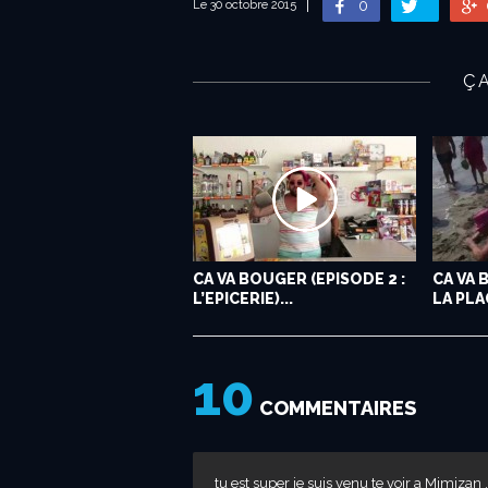
0
Le 30 octobre 2015
Ç
CA VA BOUGER (EPISODE 2 :
CA VA 
L’EPICERIE)...
LA PLAG
10
COMMENTAIRES
tu est super je suis venu te voir a Mimizan