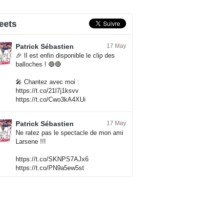
eets
Patrick Sébastien
17 May
🎉 Il est enfin disponible le clip des
balloches ! 🔵🔴
🎤 Chantez avec moi :
https://t.co/21l7j1ksvv
https://t.co/Cwo3kA4XUi
Patrick Sébastien
17 May
Ne ratez pas le spectacle de mon ami
Larsene !!!
https://t.co/SKNPS7AJx6
https://t.co/PN9a5ew5st
Patrick Sébastien
17 May
📢 Nouveau Clip Aujourd’hui – La suite
à 17h00 sur Youtube. 🎶🎷