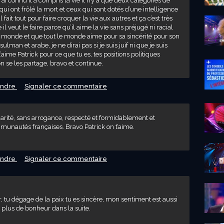
i connu il a compris la vie il n’y a que deux catégories de
i ont frôlé la mort et ceux qui sont dotés d’une intelligence
l fait tout pour faire croquer la vie aux autres et ça c’est très
e il veut le faire parce qu’il aime la vie sans préjugé ni racial
le monde et que tout le monde aime pour sa sincérité pour son
ulman et arabe, je ne dirai pas si je suis juif ni que je suis
t’aime Patrick pour ce que tu es, tes positions politiques
n se les partage, bravo et continue.
ndre
Signaler ce commentaire
arité, sans arrogance, respecté et formidablement et
munautés françaises. Bravo Patrick on t’aime.
ndre
Signaler ce commentaire
, tu dégage de la paix tu es sincère, mon sentiment est aussi
 plus de bonheur dans la suite.