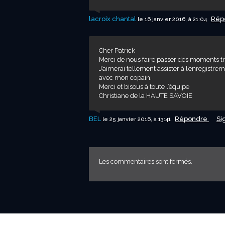
lacroix chantal
Rép
le 16 janvier 2016, à 21:04
Cher Patrick
Merci de nous faire passer des moments t
J’aimerai tellement assister à l’enregistre
avec mon copain.
Merci et bisous à toute l’équipe
Christiane de la HAUTE SAVOIE
BEL
Répondre
Si
le 25 janvier 2016, à 13:41
Les commentaires sont fermés.