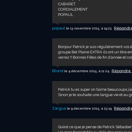
CABARET
CORDIALEMENT
POPAUL
popaul
Répondr
le 13 novembre 2015, à 19:23
Bonjour Patrick je suis régulièrement vos 
groupe Bel Plaine EXTRA ils ont un titre e
verrez !! Bonnes Fêtes de fin d’année et c
Blond
Répondre
le 4 décembre 2015, à 11:04
Patrick tu es super on t’aime beaucoups j’a
Sinon je te souhaite une langue vie et au g
Zargua
Répondr
le 9 décembre 2015, à 23:19
Qu’est ce que je pense de Patrick Sébastien