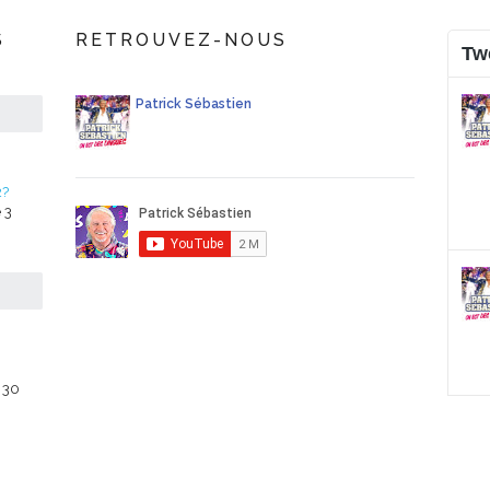
S
RETROUVEZ-NOUS
Tw
Patrick Sébastien
2?
 3
 30