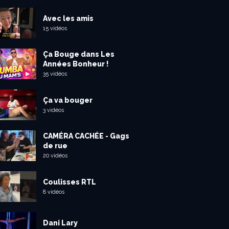
Avec les amis
15 vidéos
Ça Bouge dans Les
Années Bonheur !
35 vidéos
Ça va bouger
3 vidéos
CAMÉRA CACHÉE - Gags
de rue
20 vidéos
Coulisses RTL
8 vidéos
Dani Lary