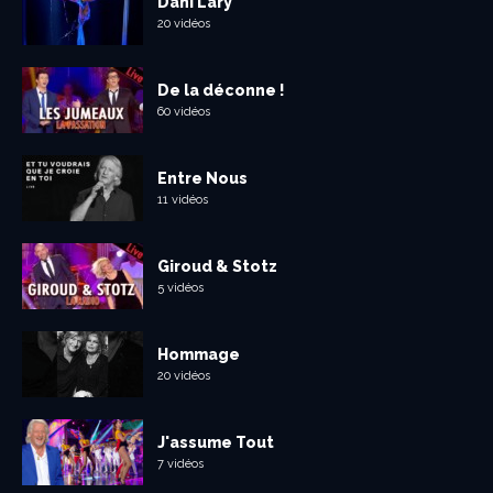
Dani Lary
20 vidéos
De la déconne !
60 vidéos
Entre Nous
11 vidéos
Giroud & Stotz
5 vidéos
Hommage
20 vidéos
J'assume Tout
7 vidéos