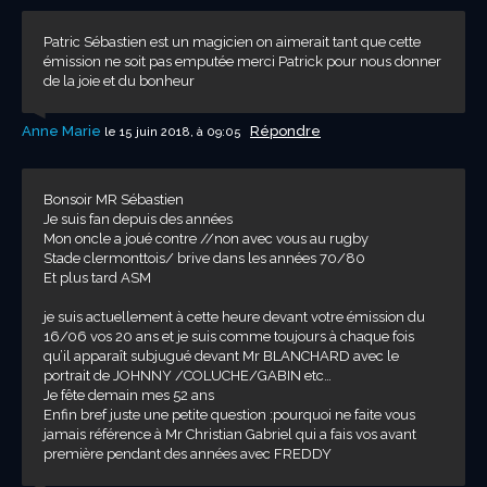
Patric Sébastien est un magicien on aimerait tant que cette
émission ne soit pas emputée merci Patrick pour nous donner
de la joie et du bonheur
Anne Marie
Répondre
le 15 juin 2018, à 09:05
Bonsoir MR Sébastien
Je suis fan depuis des années
Mon oncle a joué contre //non avec vous au rugby
Stade clermonttois/ brive dans les années 70/80
Et plus tard ASM
je suis actuellement à cette heure devant votre émission du
16/06 vos 20 ans et je suis comme toujours à chaque fois
qu’il apparaît subjugué devant Mr BLANCHARD avec le
portrait de JOHNNY /COLUCHE/GABIN etc…
Je fête demain mes 52 ans
Enfin bref juste une petite question :pourquoi ne faite vous
jamais référence à Mr Christian Gabriel qui a fais vos avant
première pendant des années avec FREDDY