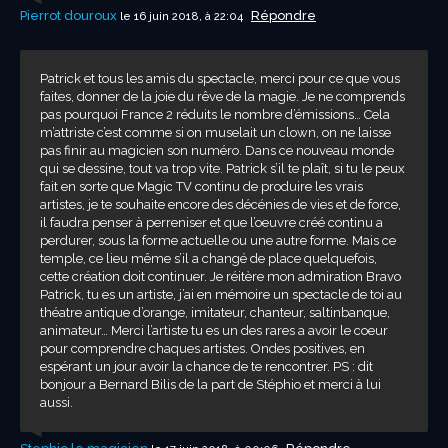
Pierrot douroux
Répondre
le 16 juin 2018, à 22:04
Patrick et tous les amis du spectacle, merci pour ce que vous
faites, donner de la joie du rêve de la magie. Je ne comprends
pas pourquoi France 2 réduits le nombre d’émissions… Cela
m’attriste c’est comme si on muselait un clown, on ne laisse
pas finir au magicien son numéro. Dans ce nouveau monde
qui se dessine, tout va trop vite. Patrick s’il te plaît, si tu le peux
fait en sorte que Magic TV continu de produire les vrais
artistes, je te souhaite encore des décénies de vies et de force,
il faudra penser à perreniser et que l’oeuvre créé continu a
perdurer, sous la forme actuelle ou une autre forme. Mais ce
temple, ce lieu même s’il a changé de place quelquefois,
cette création doit continuer. Je réitère mon admiration Bravo
Patrick, tu es un artiste, j’ai en mémoire un spectacle de toi au
théatre antique d’orange, imitateur, chanteur, saltinbanque,
animateur… Merci l’artiste tu es un des rares a avoir le coeur
pour comprendre chaques artistes. Ondes positives, en
espérant un jour avoir la chance de te rencontrer. PS : dit
bonjour a Bernard Bilis de la part de Stéphio et merci à lui
aussi.