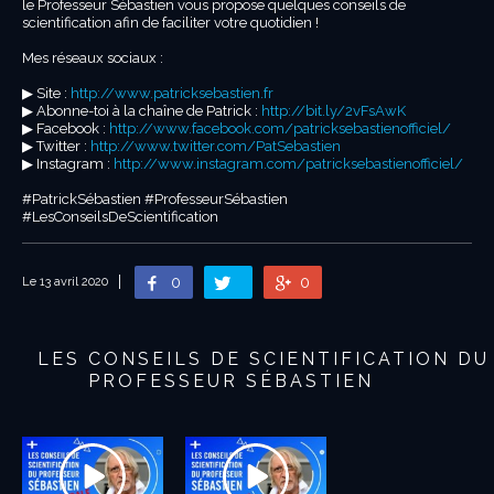
le Professeur Sébastien vous propose quelques conseils de
scientification afin de faciliter votre quotidien !
Mes réseaux sociaux :
▶︎ Site :
http://www.patricksebastien.fr
▶︎ Abonne-toi à la chaîne de Patrick :
http://bit.ly/2vFsAwK
▶︎ Facebook :
http://www.facebook.com/patricksebastienofficiel/
▶︎ Twitter :
http://www.twitter.com/PatSebastien
▶︎ Instagram :
http://www.instagram.com/patricksebastienofficiel/
#PatrickSébastien #ProfesseurSébastien
#LesConseilsDeScientification
0
0
Le 13 avril 2020
LES CONSEILS DE SCIENTIFICATION DU
PROFESSEUR SÉBASTIEN