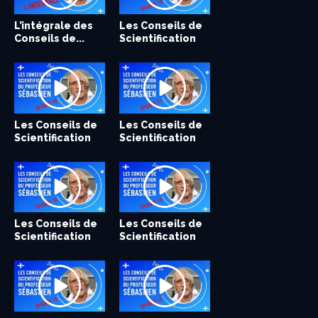
L’intégrale des
Les Conseils de
Les Conseils de
Les Conseils de
Les Conseils de
Les Conseils de
Conseils de...
Scientification
Scientification
Scientification
Scientification
Scientification
du Professeur...
du Professeur...
du Professeur...
du Professeur...
du Professeur...
Les Conseils de
Les Conseils de
Les Conseils de
Les Conseils de
Scientification
Scientification
Scientification
Scientification
du Professeur...
du Professeur...
du Professeur...
du Professeur...
Les Conseils de
Les Conseils de
Les Conseils de
Les Conseils de
Scientification
Scientification
Scientification
Scientification
du Professeur...
du Professeur...
du Professeur...
du Professeur...