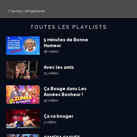
*
Champs obligatoires
TOUTES LES PLAYLISTS
5 minutes de Bonne
Humeur
58 vidéos
Avec les amis
15 vidéos
Ça Bouge dans Les
Années Bonheur !
35 vidéos
Ça va bouger
3 vidéos