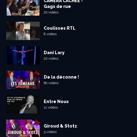
CAMÉRA CACHÉE -
Gags de rue
20 vidéos
Coulisses RTL
8 vidéos
Dani Lary
20 vidéos
De la déconne !
60 vidéos
Entre Nous
11 vidéos
Giroud & Stotz
5 vidéos