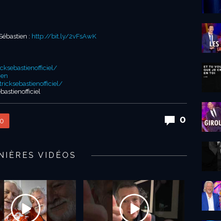
Sébastien :
http://bit.ly/2vFsAwK
ksebastienofficiel/
ien
icksebastienofficiel/
astienofficiel
0
0
NIÈRES VIDÉOS