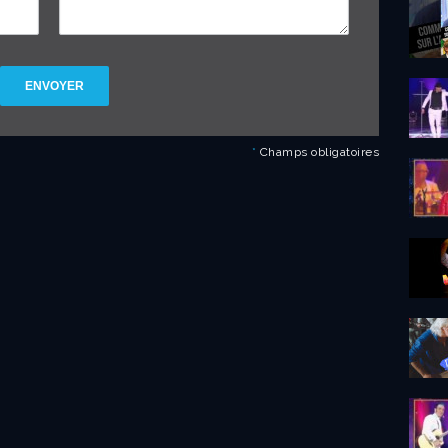
ENVOYER
*
Champs obligatoires