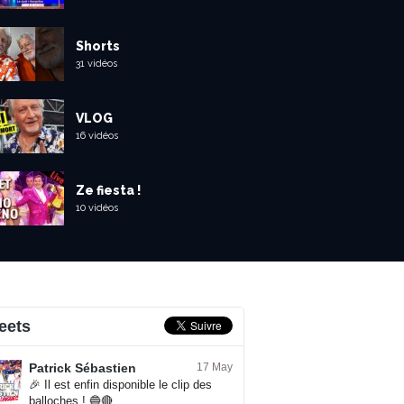
Shorts
31 vidéos
VLOG
16 vidéos
Ze fiesta !
10 vidéos
eets
Patrick Sébastien
17 May
🎉 Il est enfin disponible le clip des
balloches ! 🔵🔴