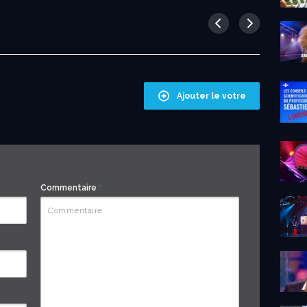
eur...
eur...
eur...
Professeur...
“ANNEES...
“ANNEES...
LA...
“ANNEES...
Ajouter le votre
Commentaire
*