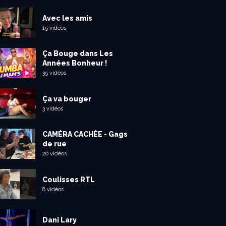
Avec les amis
15 vidéos
Ça Bouge dans Les
Années Bonheur !
35 vidéos
Ça va bouger
3 vidéos
CAMÉRA CACHÉE - Gags
de rue
20 vidéos
Coulisses RTL
8 vidéos
Dani Lary