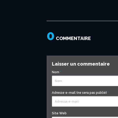
Les...
Professeur...
PLUS...
“ANNEES...
PLUS...
“ANNEES...
PLUS...
PLUS...
PLUS...
OF...
GRENIER...
Profess
Profess
Profess
Mars...
PLUS...
PLUS...
OF...
0
COMMENTAIRE
Laisser un commentaire
Nom
*
Adresse e-mail (ne sera pas publié)
*
Site Web