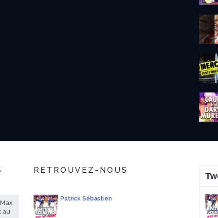
S
RETROUVEZ-NOUS
Tw
Patrick Sébastien
rMax
t au