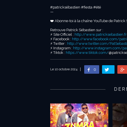
#patricksébastien #fiesta #été
—
❤️ Abonne-toi à la chaîne YouTube de Patrick 
Retrouve Patrick Sébastien sur :
⚡️ Site Officiel :
http://www.patricksebastien.fr
⚡️ Facebook :
http://www.facebook.com/patric
⚡️ Twitter :
http://www.twitter.com/PatSebast
⚡️ Instagram :
http://www.instagram.com/patr
⚡️ Tiktok :
https://www.tiktok.com/
@patrickseb
0
Le 10 octobre 2024
DER