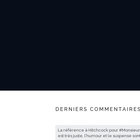
DERNIERS COMMENTAIRE
La référence à Hitchcock pour #Monsieu
est très juste, l’humour et le suspense son